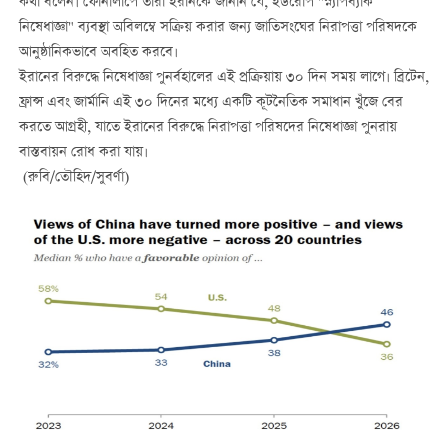
কথা বলেন। ফোনালাপে তাঁরা ইরানকে জানান যে, ইউরোপ "স্ন্যাপব্যাক
নিষেধাজ্ঞা" ব্যবস্থা অবিলম্বে সক্রিয় করার জন্য জাতিসংঘের নিরাপত্তা পরিষদকে
আনুষ্ঠানিকভাবে অবহিত করবে।
ইরানের বিরুদ্ধে নিষেধাজ্ঞা পুনর্বহালের এই প্রক্রিয়ায় ৩০ দিন সময় লাগে। ব্রিটেন,
ফ্রান্স এবং জার্মানি এই ৩০ দিনের মধ্যে একটি কূটনৈতিক সমাধান খুঁজে বের
করতে আগ্রহী, যাতে ইরানের বিরুদ্ধে নিরাপত্তা পরিষদের নিষেধাজ্ঞা পুনরায়
বাস্তবায়ন রোধ করা যায়।
(রুবি/তৌহিদ/সুবর্ণা)