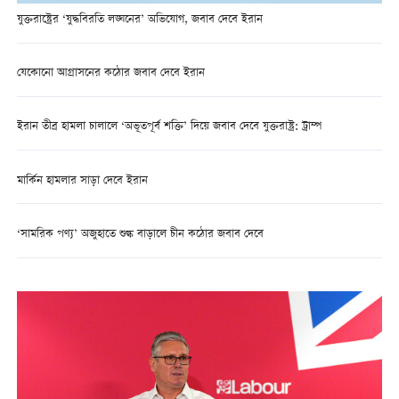
যুক্তরাষ্ট্রের ‘যুদ্ধবিরতি লঙ্ঘনের’ অভিযোগ, জবাব দেবে ইরান
যেকোনো আগ্রাসনের কঠোর জবাব দেবে ইরান
ইরান তীব্র হামলা চালালে ‘অভূতপূর্ব শক্তি’ দিয়ে জবাব দেবে যুক্তরাষ্ট্র: ট্রাম্প
মার্কিন হামলার সাড়া দেবে ইরান
‘সামরিক পণ্য’ অজুহাতে শুল্ক বাড়ালে চীন কঠোর জবাব দেবে