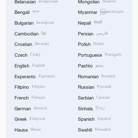
Беларуская
Монгол
Belarusian
Mongolian
বাংলা
မြန်မာဘာသာ
Bengali
Myanmar
Български
नेपाली
Bulgarian
Nepali
ខ្មែរ
فارسی
Cambodian
Persian
Hrvatski
Polski
Croatian
Polish
Český
Português
Czech
Portuguese
English
پښتو
English
Pashto
Esperanto
Română
Esperanto
Romanian
Filipino
Русский
Filipino
Russian
Français
Српски
French
Serbian
Deutsch
සිංහල
German
Sinhala
Ελληνικά
Español
Greek
Spanish
Hausa
Kiswahili
Hausa
Swahili