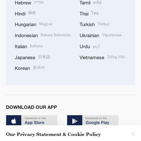
עברית
தமிழ்
Hebrew
Tamil
हिन्दी
ไทย
Hindi
Thai
Magyar
Türkçe
Hungarian
Turkish
Bahasa Indonesia
Українська
Indonesian
Ukrainian
Italiano
اردو
Italian
Urdu
日本語
Tiếng Việt
Japanese
Vietnamese
한국어
Korean
DOWNLOAD OUR APP
Our Privacy Statement & Cookie Policy