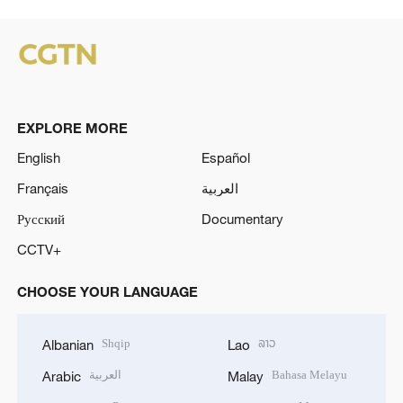
EXPLORE MORE
English
Español
Français
العربية
Русский
Documentary
CCTV+
CHOOSE YOUR LANGUAGE
Shqip
ລາວ
Albanian
Lao
العربية
Bahasa Melayu
Arabic
Malay