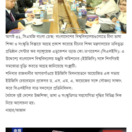
আগস্ট ৩১, সিএমজি বাংলা ডেস্ক: বাংলাদেশের বিশ্ববিদ্যালয়গুলোতে চীনা ভাষা
শিক্ষা ও সংস্কৃতি বিস্তারে আগ্রহ প্রকাশ করেছে চীনের শিক্ষা মন্ত্রণালয়ের অধিভুক্ত
প্রতিষ্ঠান সেন্টার ফর ল্যাঙ্গুয়েজ এডুকেশন অ্যান্ড কো-অপারেশন (সিএলইসি)। এ
উদ্দেশ্যে বাংলাদেশ বিশ্ববিদ্যালয় মঞ্জুরি কমিশনের (ইউজিসি) সঙ্গে শিগগিরই
সমঝোতা চুক্তি করতে আগ্রহ জানিয়েছে সংস্থাটি।
শনিবার রাজধানীর আগারগাঁওয়ে ইউজিসি মিলনায়তনে আয়োজিত এক সভায়
ইউজিসি চেয়ারম্যান প্রফেসর ড. এস. এম. এ. ফায়েজের সঙ্গে সৌজন্য সাক্ষাৎ
করে সিএলইসির সাত সদস্যের প্রতিনিধিদল।
বৈঠকে দুই দেশের উচ্চশিক্ষা, ভাষা ও সংস্কৃতিগত সহযোগিতা বৃদ্ধির বিভিন্ন দিক
নিয়ে আলোচনা হয়।
নাহার/আজাদ