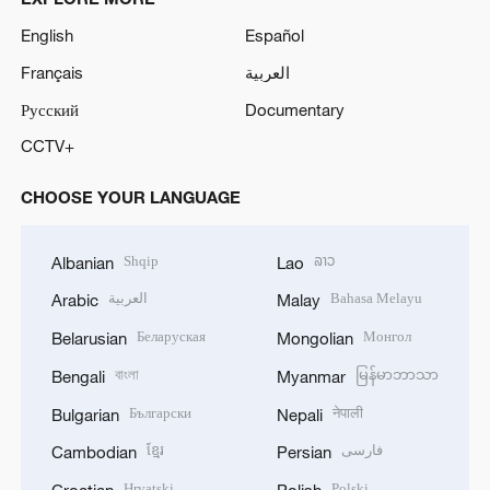
English
Español
Français
العربية
Русский
Documentary
CCTV+
CHOOSE YOUR LANGUAGE
Shqip
ລາວ
Albanian
Lao
العربية
Bahasa Melayu
Arabic
Malay
Беларуская
Монгол
Belarusian
Mongolian
বাংলা
မြန်မာဘာသာ
Bengali
Myanmar
Български
नेपाली
Bulgarian
Nepali
ខ្មែរ
فارسی
Cambodian
Persian
Hrvatski
Polski
Croatian
Polish