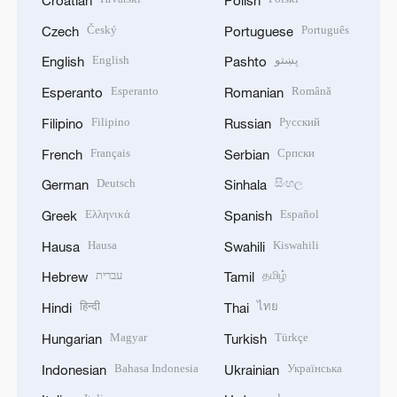
Český
Português
Czech
Portuguese
English
پښتو
English
Pashto
Esperanto
Română
Esperanto
Romanian
Filipino
Русский
Filipino
Russian
Français
Српски
French
Serbian
Deutsch
සිංහල
German
Sinhala
Ελληνικά
Español
Greek
Spanish
Hausa
Kiswahili
Hausa
Swahili
עברית
தமிழ்
Hebrew
Tamil
हिन्दी
ไทย
Hindi
Thai
Magyar
Türkçe
Hungarian
Turkish
Bahasa Indonesia
Українська
Indonesian
Ukrainian