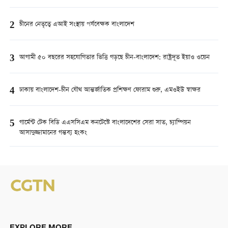
2
চীনের নেতৃত্বে এআই সংস্থায় পর্যবেক্ষক বাংলাদেশ
3
আগামী ৫০ বছরের সহযোগিতার ভিত্তি গড়ছে চীন-বাংলাদেশ: রাষ্ট্রদূত ইয়াও ওয়েন
4
ঢাকায় বাংলাদেশ-চীন যৌথ আন্তর্জাতিক প্রশিক্ষণ ফোরাম শুরু, এমওইউ স্বাক্ষর
5
গার্মেন্ট টেক বিডি এএসসিএম কনটেস্টে বাংলাদেশের সেরা সাত, চ্যাম্পিয়ন
আসাদুজ্জামানের গন্তব্য হংকং
EXPLORE MORE