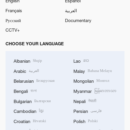
English
Español
Français
العربية
Русский
Documentary
CCTV+
CHOOSE YOUR LANGUAGE
Shqip
ລາວ
Albanian
Lao
العربية
Bahasa Melayu
Arabic
Malay
Беларуская
Монгол
Belarusian
Mongolian
বাংলা
မြန်မာဘာသာ
Bengali
Myanmar
Български
नेपाली
Bulgarian
Nepali
ខ្មែរ
فارسی
Cambodian
Persian
Hrvatski
Polski
Croatian
Polish