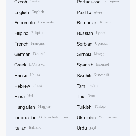
Český
Português
Czech
Portuguese
English
پښتو
English
Pashto
Esperanto
Română
Esperanto
Romanian
Filipino
Русский
Filipino
Russian
Français
Српски
French
Serbian
Deutsch
සිංහල
German
Sinhala
Ελληνικά
Español
Greek
Spanish
Hausa
Kiswahili
Hausa
Swahili
עברית
தமிழ்
Hebrew
Tamil
हिन्दी
ไทย
Hindi
Thai
Magyar
Türkçe
Hungarian
Turkish
Bahasa Indonesia
Українська
Indonesian
Ukrainian
Italiano
اردو
Italian
Urdu