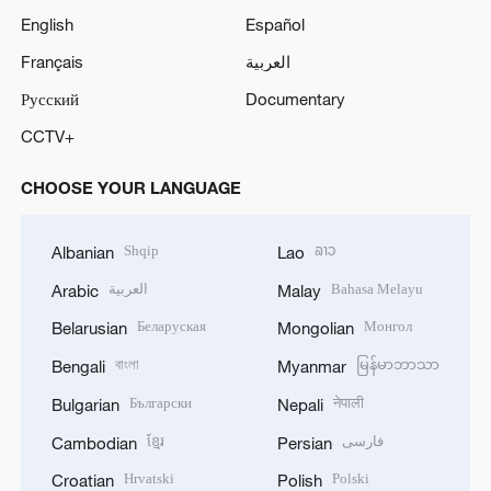
English
Español
Français
العربية
Русский
Documentary
CCTV+
CHOOSE YOUR LANGUAGE
Shqip
ລາວ
Albanian
Lao
العربية
Bahasa Melayu
Arabic
Malay
Беларуская
Монгол
Belarusian
Mongolian
বাংলা
မြန်မာဘာသာ
Bengali
Myanmar
Български
नेपाली
Bulgarian
Nepali
ខ្មែរ
فارسی
Cambodian
Persian
Hrvatski
Polski
Croatian
Polish