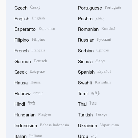
Český
Português
Czech
Portuguese
English
پښتو
English
Pashto
Esperanto
Română
Esperanto
Romanian
Filipino
Русский
Filipino
Russian
Français
Српски
French
Serbian
Deutsch
සිංහල
German
Sinhala
Ελληνικά
Español
Greek
Spanish
Hausa
Kiswahili
Hausa
Swahili
עברית
தமிழ்
Hebrew
Tamil
हिन्दी
ไทย
Hindi
Thai
Magyar
Türkçe
Hungarian
Turkish
Bahasa Indonesia
Українська
Indonesian
Ukrainian
Italiano
اردو
Italian
Urdu