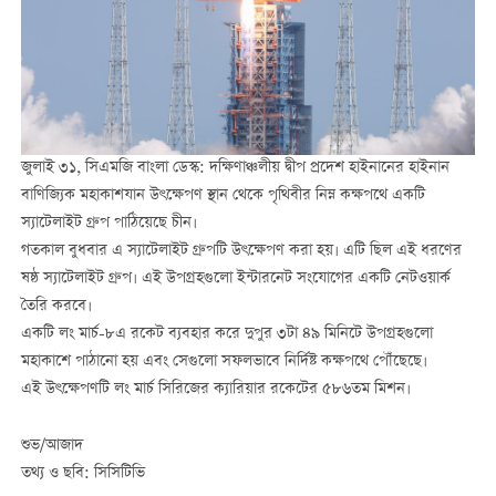
জুলাই ৩১, সিএমজি বাংলা ডেস্ক: দক্ষিণাঞ্চলীয় দ্বীপ প্রদেশ হাইনানের হাইনান
বাণিজ্যিক মহাকাশযান উৎক্ষেপণ স্থান থেকে পৃথিবীর নিম্ন কক্ষপথে একটি
স্যাটেলাইট গ্রুপ পাঠিয়েছে চীন।
গতকাল বুধবার এ স্যাটেলাইট গ্রুপটি উৎক্ষেপণ করা হয়। এটি ছিল এই ধরণের
ষষ্ঠ স্যাটেলাইট গ্রুপ। এই উপগ্রহগুলো ইন্টারনেট সংযোগের একটি নেটওয়ার্ক
তৈরি করবে।
একটি লং মার্চ-৮এ রকেট ব্যবহার করে দুপুর ৩টা ৪৯ মিনিটে উপগ্রহগুলো
মহাকাশে পাঠানো হয় এবং সেগুলো সফলভাবে নির্দিষ্ট কক্ষপথে পৌঁছেছে।
এই উৎক্ষেপণটি লং মার্চ সিরিজের ক্যারিয়ার রকেটের ৫৮৬তম মিশন।
শুভ/আজাদ
তথ্য ও ছবি: সিসিটিভি