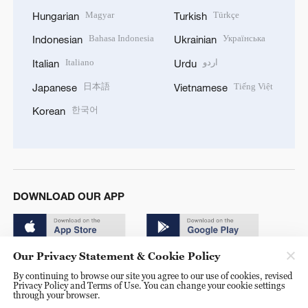
Magyar
Türkçe
Hungarian
Turkish
Bahasa Indonesia
Українська
Indonesian
Ukrainian
Italiano
اردو
Italian
Urdu
日本語
Tiếng Việt
Japanese
Vietnamese
한국어
Korean
DOWNLOAD OUR APP
Our Privacy Statement & Cookie Policy
By continuing to browse our site you agree to our use of cookies, revised
Privacy Policy and Terms of Use. You can change your cookie settings
through your browser.
© China Radio International.CRI. All Rights Reserved. 16A