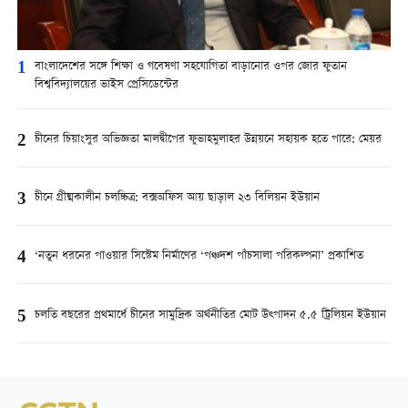
1
বাংলাদেশের সঙ্গে শিক্ষা ও গবেষণা সহযোগিতা বাড়ানোর ওপর জোর ফুতান
বিশ্ববিদ্যালয়ের ভাইস প্রেসিডেন্টের
2
চীনের চিয়াংসুর অভিজ্ঞতা মালদ্বীপের ফুভাহমুলাহর উন্নয়নে সহায়ক হতে পারে: মেয়র
3
চীনে গ্রীষ্মকালীন চলচ্চিত্র: বক্সঅফিস আয় ছাড়াল ২৩ বিলিয়ন ইউয়ান
4
‘নতুন ধরনের পাওয়ার সিস্টেম নির্মাণের ‘পঞ্চদশ পাঁচসালা পরিকল্পনা’ প্রকাশিত
5
চলতি বছরের প্রথমার্ধে চীনের সামুদ্রিক অর্থনীতির মোট উত্পাদন ৫.৫ ট্রিলিয়ন ইউয়ান