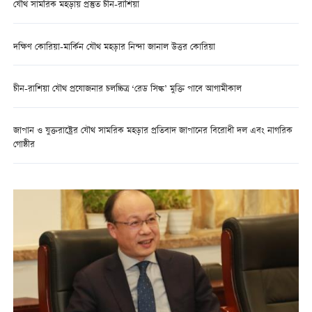
যৌথ সামরিক মহড়ায় প্রস্তুত চীন-রাশিয়া
দক্ষিণ কোরিয়া-মার্কিন যৌথ মহড়ার নিন্দা জানাল উত্তর কোরিয়া
চীন-রাশিয়া যৌথ প্রযোজনার চলচ্চিত্র ‘রেড সিল্ক’ মুক্তি পাবে আগামীকাল
জাপান ও যুক্তরাষ্ট্রের যৌথ সামরিক মহড়ার প্রতিবাদ জাপানের বিরোধী দল এবং নাগরিক
গোষ্ঠীর