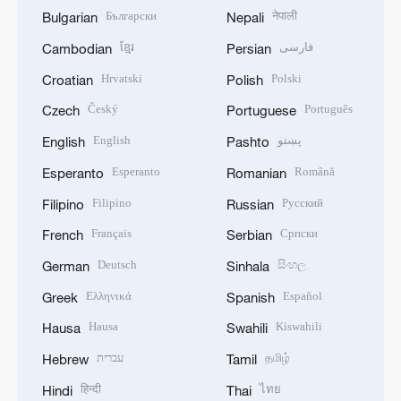
Български
नेपाली
Bulgarian
Nepali
ខ្មែរ
فارسی
Cambodian
Persian
Hrvatski
Polski
Croatian
Polish
Český
Português
Czech
Portuguese
English
پښتو
English
Pashto
Esperanto
Română
Esperanto
Romanian
Filipino
Русский
Filipino
Russian
Français
Српски
French
Serbian
Deutsch
සිංහල
German
Sinhala
Ελληνικά
Español
Greek
Spanish
Hausa
Kiswahili
Hausa
Swahili
עברית
தமிழ்
Hebrew
Tamil
हिन्दी
ไทย
Hindi
Thai