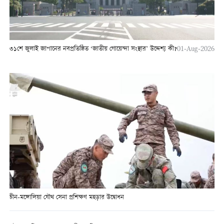
৩১শে জুলাই জাপানের নবপ্রতিষ্ঠিত ‘জাতীয় গোয়েন্দা সংস্থার’ উদ্দেশ্য কী?
01-Aug-2026
চীন-মঙ্গোলিয়া যৌথ সেনা প্রশিক্ষণ মহড়ার উদ্বোধন