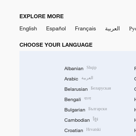
EXPLORE MORE
English
Español
Français
العربية
Ру
CHOOSE YOUR LANGUAGE
Albanian
Shqip
Arabic
العربية
Belarusian
Беларуская
Bengali
বাংলা
Bulgarian
Български
Cambodian
ខ្មែរ
Croatian
Hrvatski