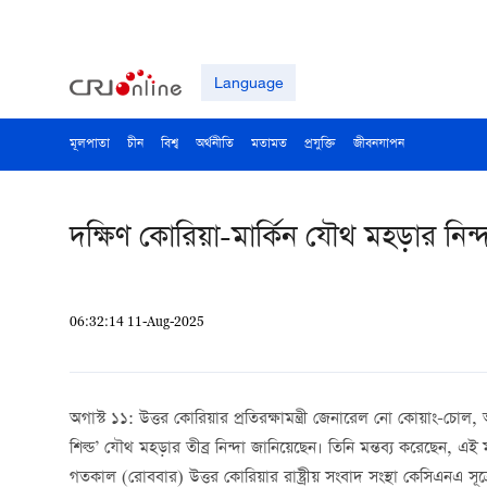
Language
মূলপাতা
চীন
বিশ্ব
অর্থনীতি
মতামত
প্রযুক্তি
জীবনযাপন
দক্ষিণ কোরিয়া-মার্কিন যৌথ মহড়ার নিন্
06:32:14 11-Aug-2025
অগাস্ট ১১: উত্তর কোরিয়ার প্রতিরক্ষামন্ত্রী জেনারেল নো কোয়াং-চোল, আ
শিল্ড’ যৌথ মহড়ার তীব্র নিন্দা জানিয়েছেন। তিনি মন্তব্য করেছেন, এই ম
গতকাল (রোববার) উত্তর কোরিয়ার রাষ্ট্রীয় সংবাদ সংস্থা কেসিএনএ সূত