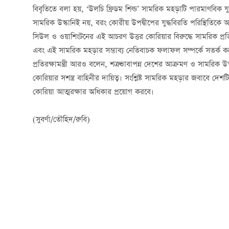
বিবৃতিতে বলা হয়, ‘উলচি ফ্রিডম শিল্ড’ সামরিক মহড়াটি পারমাণবিক য
সামরিক উস্কানিই নয়, বরং কোরীয় উপদ্বীপের যুদ্ধবিরতি পরিস্থিতিক
সিউল ও ওয়াশিংটনের এই আচরণ উত্তর কোরিয়ার বিরুদ্ধে সামরিক প্রত
এবং এই সামরিক মহড়ার সম্ভাব্য নেতিবাচক ফলাফল সম্পর্কে সতর্ক ক
প্রতিরক্ষামন্ত্রী আরও বলেন, শত্রুভাবাপন্ন দেশের আক্রমণ ও সামরিক উস
কোরিয়ার সশস্ত্র বাহিনীর দায়িত্ব। সংশ্লিষ্ট সামরিক মহড়ার জবাবে দেশট
কোরিয়া আত্মরক্ষার অধিকার প্রয়োগ করবে।
(সুবর্ণা/তৌহিদ/রুবি)