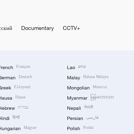
сский
Documentary
CCTV+
French
Français
Lao
ລາວ
German
Deutsch
Malay
Bahasa Melayu
Greek
Ελληνικά
Mongolian
Монгол
Hausa
Hausa
Myanmar
မြန်မာဘာသာ
Hebrew
עברית
Nepali
नेपाली
Hindi
हिन्दी
Persian
فارسی
Hungarian
Magyar
Polish
Polski