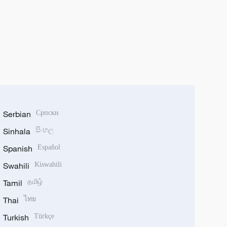
Serbian
Српски
Sinhala
සිංහල
Spanish
Español
Swahili
Kiswahili
Tamil
தமிழ்
Thai
ไทย
Turkish
Türkçe