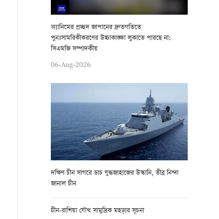
অ্যানিমের প্রচ্ছদ জাপানের দ্রুতগতিতে
পুনঃসামরিকীকরণের উচ্চাকাঙ্ক্ষা লুকাতে পারছে না:
সিএমজি সম্পাদকীয়
06-Aug-2026
দক্ষিণ চীন সাগরে ডাচ যুদ্ধজাহাজের উস্কানি, তীব্র নিন্দা
জানাল চীন
চীন-রাশিয়া যৌথ সামুদ্রিক মহড়ার সূচনা