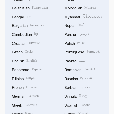
Беларуская
Монгол
Belarusian
Mongolian
বাংলা
မြန်မာဘာသာ
Bengali
Myanmar
Български
नेपाली
Bulgarian
Nepali
ខ្មែរ
فارسی
Cambodian
Persian
Hrvatski
Polski
Croatian
Polish
Český
Português
Czech
Portuguese
English
پښتو
English
Pashto
Esperanto
Română
Esperanto
Romanian
Filipino
Русский
Filipino
Russian
Français
Српски
French
Serbian
Deutsch
සිංහල
German
Sinhala
Ελληνικά
Español
Greek
Spanish
Hausa
Kiswahili
Hausa
Swahili