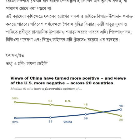
রেজোলিউশনে ১০০টি ধারাবাহিক স্পেকট্রাল চ্যানেলের ছবি তুলতে সক্ষম, যা
সাধারণ চোখে ধরা পড়বে না।
এই ক্যামেরা কৃষিক্ষেত্রে ফসলের রোগের লক্ষণ ও জমিতে বিষাক্ত উপাদান শনাক্ত
করতে পারবে। পরিবেশ পর্যবেক্ষণে শৈবাল বৃদ্ধির বিস্তার, ভারী ধাতুর দূষণ ও
পানিতে দ্রবীভূত রাসায়নিক উপাদানও শনাক্ত করতে পারবে এটি। শিল্পোৎপাদন,
চিকিৎসা গবেষণা এবং বিদ্যুৎ লাইনের ত্রুটি খুঁজতেও রয়েছে এর ব্যবহার।
ফয়সল/শুভ
তথ্য ও ছবি: চায়না ডেইলি