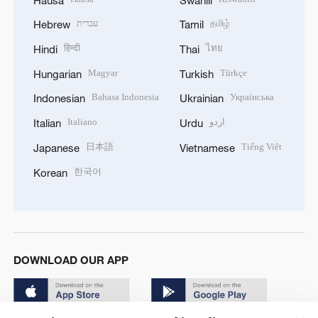
עברית
தமிழ்
Hebrew
Tamil
हिन्दी
ไทย
Hindi
Thai
Magyar
Türkçe
Hungarian
Turkish
Bahasa Indonesia
Українська
Indonesian
Ukrainian
Italiano
اردو
Italian
Urdu
日本語
Tiếng Việt
Japanese
Vietnamese
한국어
Korean
DOWNLOAD OUR APP