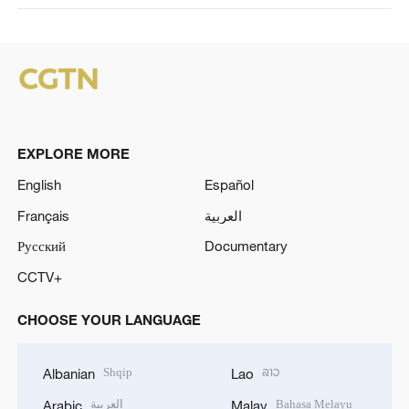
EXPLORE MORE
English
Español
Français
العربية
Русский
Documentary
CCTV+
CHOOSE YOUR LANGUAGE
Shqip
ລາວ
Albanian
Lao
العربية
Bahasa Melayu
Arabic
Malay