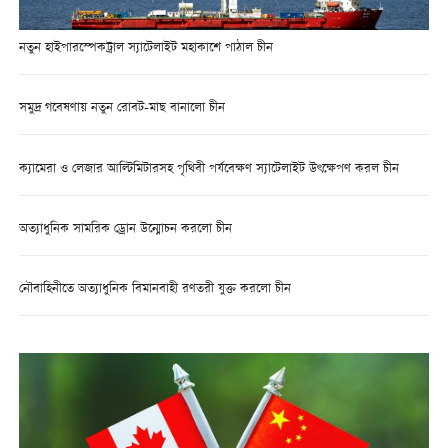
নতুন হাইপারস্পেকট্রাল স্যাটেলাইট মহাকাশে পাঠাল চীন
সমুদ্র গবেষণায় নতুন রোবট-মাছ বানালো চীন
ক্যামেরা ও লেজার আল্টিমিটারসহ পৃথিবী পর্যবেক্ষণ স্যাটেলাইট উৎক্ষেপণ করল চীন
অত্যাধুনিক সামরিক ড্রোন উন্মোচন করলো চীন
নৌবাহিনীতে অত্যাধুনিক বিমানবাহী রণতরী যুক্ত করলো চীন