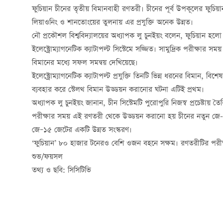
ফুচিয়ান চীনের তৃতীয় বিমানবাহী রণতরী। চীনের পূর্ব উপকূলের ফুচি
লিয়াওনিং ও শানতোংয়ের তুলনায় এর প্রযুক্তি অনেক উন্নত।
নৌ প্রকৌশল বিশ্ববিদ্যালয়ের অধ্যাপক লু চুনইয়ং বলেন, ফুচিয়ান হলো 
ইলেক্ট্রোম্যাগনেটিক ক্যাটাপল্ট সিস্টেমে সজ্জিত। সামুদ্রিক পরীক্ষার সময়
বিমানের মধ্যে সফল সমন্বয় দেখিয়েছে।
ইলেক্ট্রোম্যাগনেটিক ক্যাটাপল্ট প্রযুক্তি তিনটি ভিন্ন ধরনের বিমান, বি
ব্যবহার করে স্টেলথ বিমান উড্ডয়ন করানোর ঘটনা এটিই প্রথম।
অধ্যাপক লু চুনইয়ং জানান, চীন সিস্টেমটি পুরোপুরি নিজস্ব প্রচেষ্টায় ত
পরীক্ষার সময় এই রণতরী থেকে উড্ডয়ন করানো হয় চীনের নতুন জে-৩৫
জে–১৫ জেটের একটি উন্নত সংস্করণ।
‘ফুচিয়ান’ ৮০ হাজার টনেরও বেশি ওজন বহনে সক্ষম। রণতরীটির পরীক
শুভ/ফয়সল
তথ্য ও ছবি: সিসিটিভি