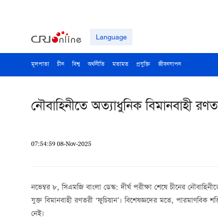
Language
মূলপাতা
চীন
বিশ্ব
অর্থনীতি
মতামত
প্রযুক্তি
জীবনযাপন
নৌবাহিনীতে অত্যাধুনিক বিমানবাহী রণত
07:54:59 08-Nov-2025
নভেম্বর ৮, সিএমজি বাংলা ডেস্ক: দীর্ঘ পরীক্ষা শেষে চীনের নৌবাহিনীতে যু
যুক্ত বিমানবাহী রণতরী ‘ফুচিয়ান’। বিশেষজ্ঞদের মতে, পারমাণবিক শক
নেই।