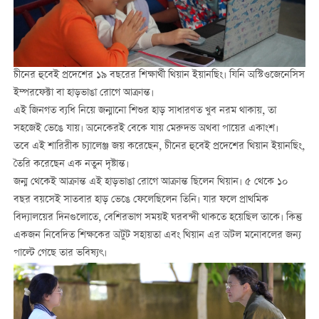
চীনের হুবেই প্রদেশের ১৯ বছরের শিক্ষার্থী থিয়ান ইয়ানছিং। যিনি অস্টিওজেনেসিস
ইম্পরফেক্টা বা হাড়ভাঙা রোগে আক্রান্ত।
এই জিনগত ব্যধি নিয়ে জন্মানো শিশুর হাড় সাধারণত খুব নরম থাকায়, তা
সহজেই ভেঙে যায়। অনেকেরই বেকে যায় মেরুদন্ড অথবা পায়ের একাংশ।
তবে এই শারিরীক চ্যালেঞ্জ জয় করেছেন, চীনের হুবেই প্রদেশের থিয়ান ইয়ানছিং,
তৈরি করেছেন এক নতুন দৃষ্টান্ত।
জন্ম থেকেই আক্রান্ত এই হাড়ভাঙা রোগে আক্রান্ত ছিলেন থিয়ান। ৫ থেকে ১০
বছর বয়সেই সাতবার হাড় ভেঙে ফেলেছিলেন তিনি। যার ফলে প্রাথমিক
বিদ্যালয়ের দিনগুলোতে, বেশিরভাগ সময়ই ঘরবন্দী থাকতে হয়েছিল তাকে। কিন্তু
একজন নিবেদিত শিক্ষকের অটুট সহায়তা এবং থিয়ান এর অটল মনোবলের জন্য
পাল্টে গেছে তার ভবিষ্যৎ।