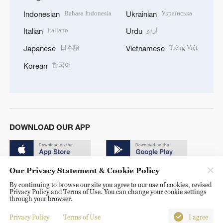
Bahasa Indonesia
Українська
Indonesian
Ukrainian
Italiano
اردو
Italian
Urdu
日本語
Tiếng Việt
Japanese
Vietnamese
한국어
Korean
DOWNLOAD OUR APP
Our Privacy Statement & Cookie Policy
By continuing to browse our site you agree to our use of cookies, revised
Privacy Policy and Terms of Use. You can change your cookie settings
through your browser.
© China Radio International.CRI. All Rights Reserved. 16A
Shijingshan Road, Beijing, China. 100040
Privacy Policy
Terms of Use
I agree