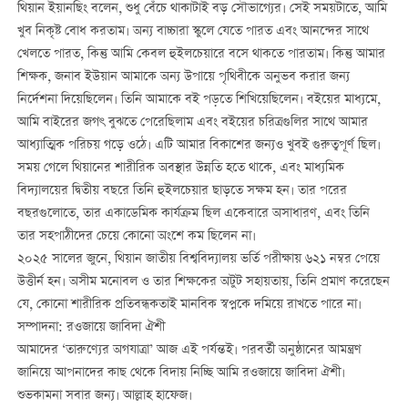
থিয়ান ইয়ানছিং বলেন, শুধু বেঁচে থাকাটাই বড় সৌভাগ্যের। সেই সময়টাতে, আমি
খুব নিকৃষ্ট বোধ করতাম। অন্য বাচ্চারা স্কুলে যেতে পারত এবং আনন্দের সাথে
খেলতে পারত, কিন্তু আমি কেবল হুইলচেয়ারে বসে থাকতে পারতাম। কিন্তু আমার
শিক্ষক, জনাব ইউয়ান আমাকে অন্য উপায়ে পৃথিবীকে অনুভব করার জন্য
নির্দেশনা দিয়েছিলেন। তিনি আমাকে বই পড়তে শিখিয়েছিলেন। বইয়ের মাধ্যমে,
আমি বাইরের জগৎ বুঝতে পেরেছিলাম এবং বইয়ের চরিত্রগুলির সাথে আমার
আধ্যাত্মিক পরিচয় গড়ে ওঠে। এটি আমার বিকাশের জন্যও খুবই গুরুত্বপূর্ণ ছিল।
সময় গেলে থিয়ানের শারীরিক অবস্থার উন্নতি হতে থাকে, এবং মাধ্যমিক
বিদ্যালয়ের দ্বিতীয় বছরে তিনি হুইলচেয়ার ছাড়তে সক্ষম হন। তার পরের
বছরগুলোতে, তার একাডেমিক কার্যক্রম ছিল একেবারে অসাধারণ, এবং তিনি
তার সহপাঠীদের চেয়ে কোনো অংশে কম ছিলেন না।
২০২৫ সালের জুনে, থিয়ান জাতীয় বিশ্ববিদ্যালয় ভর্তি পরীক্ষায় ৬২১ নম্বর পেয়ে
উত্তীর্ন হন। অসীম মনোবল ও তার শিক্ষকের অটুট সহায়তায়, তিনি প্রমাণ করেছেন
যে, কোনো শারীরিক প্রতিবন্ধকতাই মানবিক স্বপ্নকে দমিয়ে রাখতে পারে না।
সম্পাদনা: রওজায়ে জাবিদা ঐশী
আমাদের ‘তারুণ্যের অগযাত্রা’ আজ এই পর্যন্তই। পরবর্তী অনুষ্ঠানের আমন্ত্রণ
জানিয়ে আপনাদের কাছ থেকে বিদায় নিচ্ছি আমি রওজায়ে জাবিদা ঐশী।
শুভকামনা সবার জন্য। আল্লাহ হাফেজ।