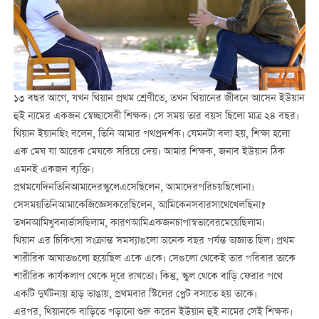
১৩ বছর আগে, যখন থিয়ান প্রথম শ্রেণীতে, তখন থিয়ানের জীবনে আসেন ইউয়ান
হুই নামের একজন স্বেচ্ছাসেবী শিক্ষক। সে সময় তার বয়স ছিলো মাত্র ২৪ বছর।
থিয়ান ইয়ানছিং বলেন, তিনি আমার পথপ্রদর্শক। যেমনটা বলা হয়, শিক্ষা হলো
এক মেঘ যা আরেক মেঘকে সরিয়ে দেয়। আমার শিক্ষক, জনাব ইউয়ান ঠিক
এমনই একজন ব্যক্তি।
প্রথমযেদিনতিনিআমাদেরস্কুলেএসেছিলেন, আমাদেরপরিচয়ছিলোনা।
সেসময়তিনিআমাকেজিজ্ঞেসকরেছিলেন, আমিকেনসবারসাথেখেলছিনা?
তখনআমিখুবনার্ভাসছিলাম, কারণআমিএকজনচাপাস্বভাবেরমেয়েছিলাম।
থিয়ান এর চিকিৎসা সংক্রান্ত সমস্যাগুলো অনেক বছর পর্যন্ত অজ্ঞাত ছিল। প্রথম
শারীরিক আঘাতগুলো হয়েছিল একে একে। সেগুলো থেকেই তার পরিবার তাকে
শারীরিক কার্যকলাপ থেকে দূরে রাখতো। কিন্তু, স্কুল থেকে বাড়ি ফেরার পথে
একটি দুর্ঘটনায় হাড় ভাঙায়, প্রথমবার স্টিলের প্লেট বসাতে হয় তাকে।
এরপর, থিয়ানকে বাড়িতে পড়ানো শুরু করেন ইউয়ান হুই নামের সেই শিক্ষক।