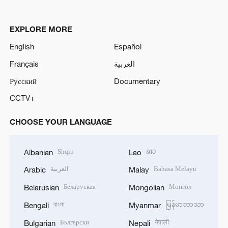
EXPLORE MORE
English
Español
Français
العربية
Русский
Documentary
CCTV+
CHOOSE YOUR LANGUAGE
Shqip
ລາວ
Albanian
Lao
العربية
Bahasa Melayu
Arabic
Malay
Беларуская
Монгол
Belarusian
Mongolian
বাংলা
မြန်မာဘာသာ
Bengali
Myanmar
Български
नेपाली
Bulgarian
Nepali