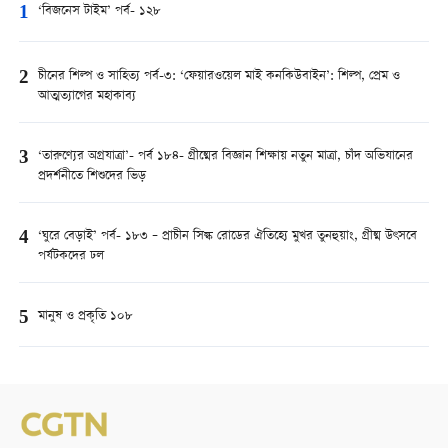
1
‘বিজনেস টাইম’ পর্ব- ১২৮
2
চীনের শিল্প ও সাহিত্য পর্ব-৩: ‘ফেয়ারওয়েল মাই কনকিউবাইন’: শিল্প, প্রেম ও
আত্মত্যাগের মহাকাব্য
3
‘তারুণ্যের অগ্রযাত্রা’- পর্ব ১৮৪- গ্রীষ্মের বিজ্ঞান শিক্ষায় নতুন মাত্রা, চাঁদ অভিযানের
প্রদর্শনীতে শিশুদের ভিড়
4
‘ঘুরে বেড়াই’ পর্ব- ১৮৩ – প্রাচীন সিল্ক রোডের ঐতিহ্যে মুখর তুনহুয়াং, গ্রীষ্ম উৎসবে
পর্যটকদের ঢল
5
মানুষ ও প্রকৃতি ১০৮