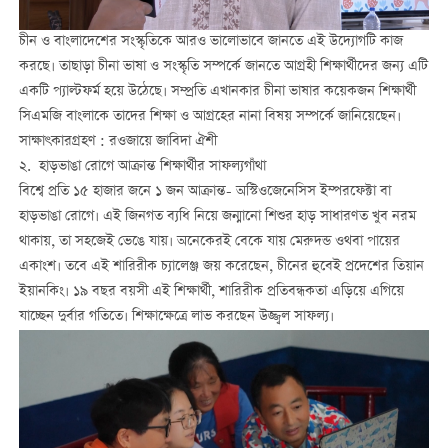
চীন ও বাংলাদেশের সংস্কৃতিকে আরও ভালোভাবে জানতে এই উদ্যোগটি কাজ
করছে। তাছাড়া চীনা ভাষা ও সংস্কৃতি সম্পর্কে জানতে আগ্রহী শিক্ষার্থীদের জন্য এটি
একটি প্যাল্টফর্ম হয়ে উঠেছে। সম্প্রতি এখানকার চীনা ভাষার কয়েকজন শিক্ষার্থী
সিএমজি বাংলাকে তাদের শিক্ষা ও আগ্রহের নানা বিষয় সম্পর্কে জানিয়েছেন।
সাক্ষাৎকারগ্রহণ : রওজায়ে জাবিদা ঐশী
২. হাড়ভাঙা রোগে আক্রান্ত শিক্ষার্থীর সাফল্যগাঁথা
বিশ্বে প্রতি ১৫ হাজার জনে ১ জন আক্রান্ত- অস্টিওজেনেসিস ইম্পরফেক্টা বা
হাড়ভাঙা রোগে। এই জিনগত ব্যধি নিয়ে জন্মানো শিশুর হাড় সাধারণত খুব নরম
থাকায়, তা সহজেই ভেঙে যায়। অনেকেরই বেকে যায় মেরুদন্ড ওথবা পায়ের
একাংশ। তবে এই শারিরীক চ্যালেঞ্জ জয় করেছেন, চীনের হুবেই প্রদেশের তিয়ান
ইয়ানকিং। ১৯ বছর বয়সী এই শিক্ষার্থী, শারিরীক প্রতিবন্ধকতা এড়িয়ে এগিয়ে
যাচ্ছেন দুর্বার গতিতে। শিক্ষাক্ষেত্রে লাভ করছেন উজ্জ্বল সাফল্য।