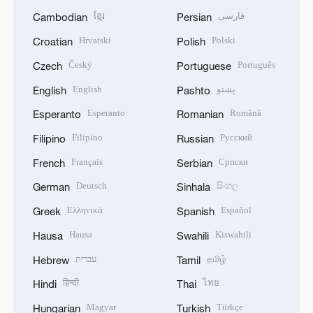
ខ្មែរ
فارسی
Cambodian
Persian
Hrvatski
Polski
Croatian
Polish
Český
Português
Czech
Portuguese
English
پښتو
English
Pashto
Esperanto
Română
Esperanto
Romanian
Filipino
Русский
Filipino
Russian
Français
Српски
French
Serbian
Deutsch
සිංහල
German
Sinhala
Ελληνικά
Español
Greek
Spanish
Hausa
Kiswahili
Hausa
Swahili
עברית
தமிழ்
Hebrew
Tamil
हिन्दी
ไทย
Hindi
Thai
Magyar
Türkçe
Hungarian
Turkish