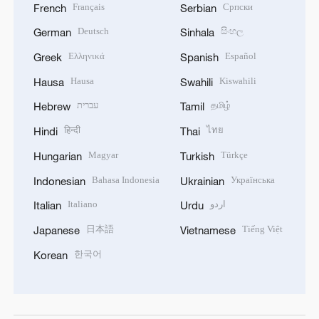
Français
Српски
French
Serbian
Deutsch
සිංහල
German
Sinhala
Ελληνικά
Español
Greek
Spanish
Hausa
Kiswahili
Hausa
Swahili
עברית
தமிழ்
Hebrew
Tamil
हिन्दी
ไทย
Hindi
Thai
Magyar
Türkçe
Hungarian
Turkish
Bahasa Indonesia
Українська
Indonesian
Ukrainian
Italiano
اردو
Italian
Urdu
日本語
Tiếng Việt
Japanese
Vietnamese
한국어
Korean