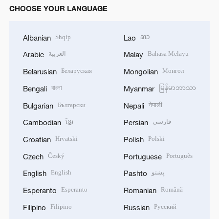
CHOOSE YOUR LANGUAGE
Shqip
ລາວ
Albanian
Lao
العربية
Bahasa Melayu
Arabic
Malay
Беларуская
Монгол
Belarusian
Mongolian
বাংলা
မြန်မာဘာသာ
Bengali
Myanmar
Български
नेपाली
Bulgarian
Nepali
ខ្មែរ
فارسی
Cambodian
Persian
Hrvatski
Polski
Croatian
Polish
Český
Português
Czech
Portuguese
English
پښتو
English
Pashto
Esperanto
Română
Esperanto
Romanian
Filipino
Русский
Filipino
Russian