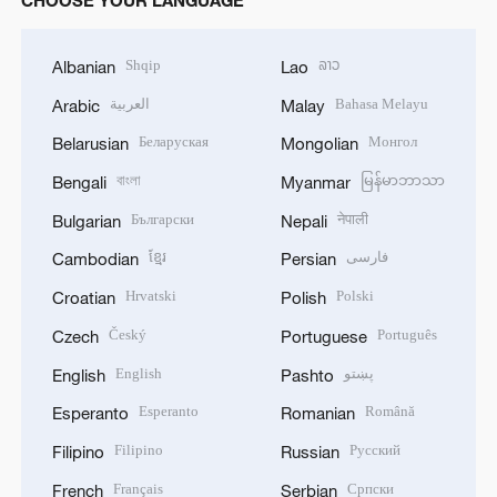
CHOOSE YOUR LANGUAGE
Shqip
ລາວ
Albanian
Lao
العربية
Bahasa Melayu
Arabic
Malay
Беларуская
Монгол
Belarusian
Mongolian
বাংলা
မြန်မာဘာသာ
Bengali
Myanmar
Български
नेपाली
Bulgarian
Nepali
ខ្មែរ
فارسی
Cambodian
Persian
Hrvatski
Polski
Croatian
Polish
Český
Português
Czech
Portuguese
English
پښتو
English
Pashto
Esperanto
Română
Esperanto
Romanian
Filipino
Русский
Filipino
Russian
Français
Српски
French
Serbian