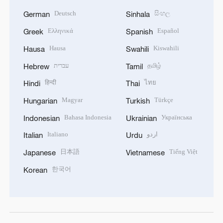
Deutsch
සිංහල
German
Sinhala
Ελληνικά
Español
Greek
Spanish
Hausa
Kiswahili
Hausa
Swahili
עברית
தமிழ்
Hebrew
Tamil
हिन्दी
ไทย
Hindi
Thai
Magyar
Türkçe
Hungarian
Turkish
Bahasa Indonesia
Українська
Indonesian
Ukrainian
Italiano
اردو
Italian
Urdu
日本語
Tiếng Việt
Japanese
Vietnamese
한국어
Korean