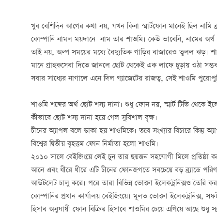
খুব বেশিদিন আগের কথা নয়, যখন কিনা স্মার্টফোন মানেই ছিল নামি 
কোম্পানি নামল ময়দানে—নাম তার শাওমি। কেউ ভাবেনি, নামের অর্থ ছো
তাই নয়, অল্প সময়ের মধ্যে বৈদ্যুতিক গাড়ির বাজারেও তুলল ঝড়। 
মানে গ্রাহকসেবা দিতে জানলে ছোট থেকেই এক লাফে চূড়ায় ওঠা সম্ভব
সবার সাধ্যের নাগালে এনে দিল গ্যাজেটের রাজত্ব, সেই শাওমি পুরোপ
শাওমি শব্দের অর্থ ছোট শস্য দানা। শুধু ফোন নয়, স্মার্ট টিভি থেকে ইলেক
কীভাবে ছোট শস্য দানা হয়ে গেল সুবিশাল বৃক্ষ।
চীনের অ্যাপল বলে ডাকা হয় শাওমিকে। তবে সংখ্যার বিচারে কিন্তু অ্যাপ
বিশ্বের দ্বিতীয় বৃহত্তম ফোন নির্মাতা হলো শাওমি।
২০১০ সালে বেইজিংয়ে লেই চুন তার ছয়জন সহযোগী মিলে প্রতিষ্ঠা ক
আনে এবং ধীরে ধীরে এটি চীনের ফোনজগতে সবচেয়ে বড় ব্র্যান্ডে পরি
আউটলেট চালু করে। পরে তারা বিভিন্ন ভোক্তা ইলেকট্রনিক্সও তৈরি কর
কোম্পানির প্রধান কার্যালয় বেইজিংয়ে। মূলত ভোক্তা ইলেকট্রনিক্স, 
হিসাব অনুযায়ী ফোন বিক্রির হিসাবে শাওমির চেয়ে এগিয়ে আছে শুধু 