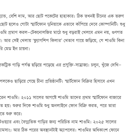
ব্র্যান্ড, বেশি দাম, আর ছোট পকেটের হাহাকার। ঠিক তখনই চীনের এক তরুণ
ট হলেও গোটা স্মার্টফোন দুনিয়াকে এভাবে কাঁপিয়ে দেবে কোম্পানিটি। শুধু
শাওমি প্রমাণ করল—টেকনোলজির মাঠে শুধু বড়রাই খেলবে এমন নয়, গুণগত
। আর সেই খেলায় ‘ফ্ল্যাগশিপ কিলার’ খেতাব গায়ে জড়িয়ে, যে শাওমি কিনা
ুরি মেড ইন চায়না।
ট্রিক গাড়ি পর্যন্ত ছড়িয়ে পড়েছে এর প্রযুক্তি-সাম্রাজ্য। চলুন, খুঁজে দেখি—
লকেও ছাড়িয়ে গেছে চীনা প্রতিষ্ঠানটি। স্মার্টফোন বিক্রির হিসাবে এখন
রেন শাওমি। ২০১১ সালের আগস্টে শাওমি তাদের প্রথম স্মার্টফোন বাজারে
ণত হয়। শুরুর দিকে শাওমি শুধু অনলাইনে ফোন বিক্রি করত, পরে তারা
তে শুরু করে।
সফটওয়্যার এবং বৈদ্যুতিক গাড়ির জন্য পরিচিত নাম শাওমি। ২০২৫ সালের
স্যামসাং। আর ঠিক পরের অবস্থানটাই অ্যাপলের। শাওমির অধিকাংশ ফোনে