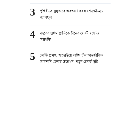
3
পৃথিবীতে সুষ্ঠুভাবে অবতরণ করল শেনচৌ-২১
ক্যাপসুল
4
বছরের প্রথম প্রান্তিকে চীনের রোবট রপ্তানির
অগ্রগতি
5
চলতি প্রসঙ্গ: শাংহাইয়ে অষ্টম চীন আন্তর্জাতিক
আমদানি মেলার উদ্বোধন, নতুন রেকর্ড সৃষ্টি