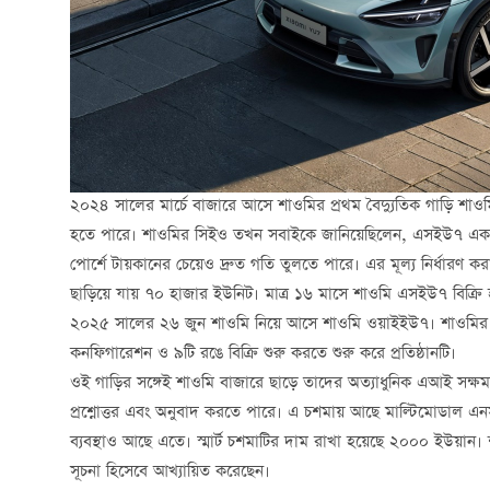
২০২৪ সালের মার্চে বাজারে আসে শাওমির প্রথম বৈদ্যুতিক গাড়ি শাওমি 
হতে পারে। শাওমির সিইও তখন সবাইকে জানিয়েছিলেন, এসইউ৭ একবার
পোর্শে টায়কানের চেয়েও দ্রুত গতি তুলতে পারে। এর মূল্য নির্ধার
ছাড়িয়ে যায় ৭০ হাজার ইউনিট। মাত্র ১৬ মাসে শাওমি এসইউ৭ বিক্র
২০২৫ সালের ২৬ জুন শাওমি নিয়ে আসে শাওমি ওয়াইইউ৭। শাওমির 
কনফিগারেশন ও ৯টি রঙে বিক্রি শুরু করতে শুরু করে প্রতিষ্ঠানটি।
ওই গাড়ির সঙ্গেই শাওমি বাজারে ছাড়ে তাদের অত্যাধুনিক এআই সক্ষমতার
প্রশ্নোত্তর এবং অনুবাদ করতে পারে। এ চশমায় আছে মাল্টিমোডাল এনসাইক্
ব্যবস্থাও আছে এতে। স্মার্ট চশমাটির দাম রাখা হয়েছে ২০০০ ইউয়ান। শা
সূচনা হিসেবে আখ্যায়িত করেছেন।