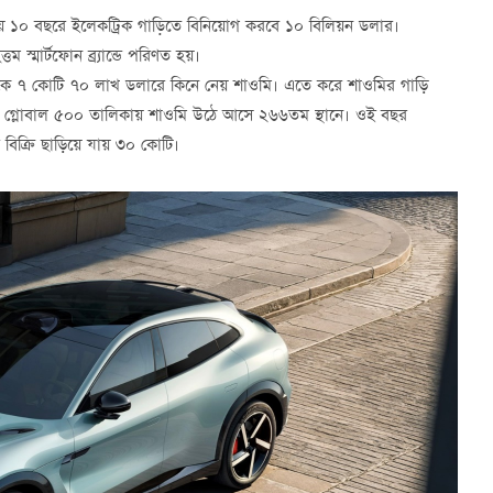
েয় ১০ বছরে ইলেকট্রিক গাড়িতে বিনিয়োগ করবে ১০ বিলিয়ন ডলার।
 স্মার্টফোন ব্র্যান্ডে পরিণত হয়।
োশন’কে ৭ কোটি ৭০ লাখ ডলারে কিনে নেয় শাওমি। এতে করে শাওমির গাড়ি
গ্লোবাল ৫০০ তালিকায় শাওমি উঠে আসে ২৬৬তম স্থানে। ওই বছর
র বিক্রি ছাড়িয়ে যায় ৩০ কোটি।