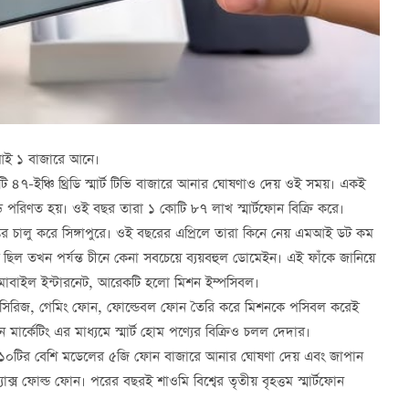
এমআই ১ বাজারে আনে।
 ৪৭-ইঞ্চি থ্রিডি স্মার্ট টিভি বাজারে আনার ঘোষণাও দেয় ওই সময়। একই
ান্ডে পরিণত হয়। ওই বছর তারা ১ কোটি ৮৭ লাখ স্মার্টফোন বিক্রি করে।
প্তর চালু করে সিঙ্গাপুরে। ওই বছরের এপ্রিলে তারা কিনে নেয় এমআই ডট কম
 তখন পর্যন্ত চীনে কেনা সবচেয়ে ব্যয়বহুল ডোমেইন। এই ফাঁকে জানিয়ে
 মোবাইল ইন্টারনেট, আরেকটি হলো মিশন ইম্পসিবল।
োন সিরিজ, গেমিং ফোন, ফোল্ডেবল ফোন তৈরি করে মিশনকে পসিবল করেই
র্কেটিং এর মাধ্যমে স্মার্ট হোম পণ্যের বিক্রিও চলল দেদার।
 ১০টির বেশি মডেলের ৫জি ফোন বাজারে আনার ঘোষণা দেয় এবং জাপান
াক্স ফোল্ড ফোন। পরের বছরই শাওমি বিশ্বের তৃতীয় বৃহত্তম স্মার্টফোন