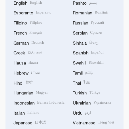
English
پښتو
English
Pashto
Esperanto
Română
Esperanto
Romanian
Filipino
Русский
Filipino
Russian
Français
Српски
French
Serbian
Deutsch
සිංහල
German
Sinhala
Ελληνικά
Español
Greek
Spanish
Hausa
Kiswahili
Hausa
Swahili
עברית
தமிழ்
Hebrew
Tamil
हिन्दी
ไทย
Hindi
Thai
Magyar
Türkçe
Hungarian
Turkish
Bahasa Indonesia
Українська
Indonesian
Ukrainian
Italiano
اردو
Italian
Urdu
日本語
Tiếng Việt
Japanese
Vietnamese