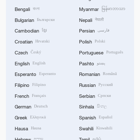
বাংলা
မြန်မာဘာသာ
Bengali
Myanmar
Български
नेपाली
Bulgarian
Nepali
ខ្មែរ
فارسی
Cambodian
Persian
Hrvatski
Polski
Croatian
Polish
Český
Português
Czech
Portuguese
English
پښتو
English
Pashto
Esperanto
Română
Esperanto
Romanian
Filipino
Русский
Filipino
Russian
Français
Српски
French
Serbian
Deutsch
සිංහල
German
Sinhala
Ελληνικά
Español
Greek
Spanish
Hausa
Kiswahili
Hausa
Swahili
עברית
தமிழ்
Hebrew
Tamil