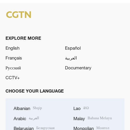
EXPLORE MORE
English
Español
Français
العربية
Русский
Documentary
CCTV+
CHOOSE YOUR LANGUAGE
Shqip
ລາວ
Albanian
Lao
العربية
Bahasa Melayu
Arabic
Malay
Беларуская
Монгол
Belarusian
Mongolian