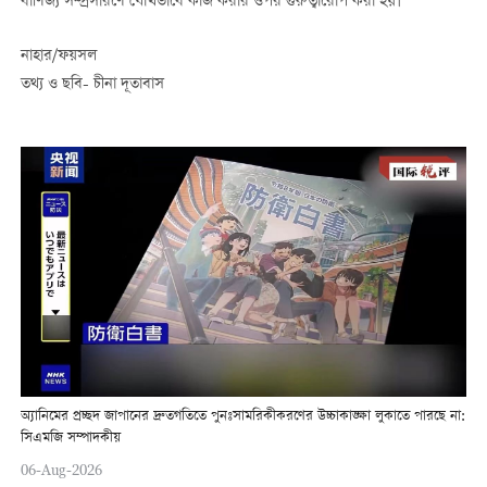
বাণিজ্য সম্প্রসারণে যৌথভাবে কাজ করার ওপর গুরুত্বারোপ করা হয়।
নাহার/ফয়সল
তথ্য ও ছবি- চীনা দূতাবাস
অ্যানিমের প্রচ্ছদ জাপানের দ্রুতগতিতে পুনঃসামরিকীকরণের উচ্চাকাঙ্ক্ষা লুকাতে পারছে না:
সিএমজি সম্পাদকীয়
06-Aug-2026