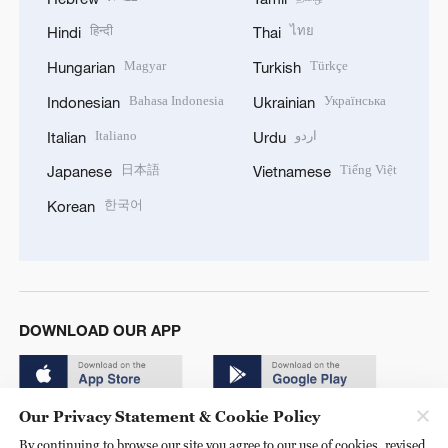
हिन्दी
ไทย
Hindi
Thai
Magyar
Türkçe
Hungarian
Turkish
Bahasa Indonesia
Українська
Indonesian
Ukrainian
Italiano
اردو
Italian
Urdu
日本語
Tiếng Việt
Japanese
Vietnamese
한국어
Korean
DOWNLOAD OUR APP
Our Privacy Statement & Cookie Policy
By continuing to browse our site you agree to our use of cookies, revised