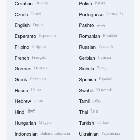
Hrvatski
Polski
Croatian
Polish
Český
Português
Czech
Portuguese
English
پښتو
English
Pashto
Esperanto
Română
Esperanto
Romanian
Filipino
Русский
Filipino
Russian
Français
Српски
French
Serbian
Deutsch
සිංහල
German
Sinhala
Ελληνικά
Español
Greek
Spanish
Hausa
Kiswahili
Hausa
Swahili
עברית
தமிழ்
Hebrew
Tamil
हिन्दी
ไทย
Hindi
Thai
Magyar
Türkçe
Hungarian
Turkish
Bahasa Indonesia
Українська
Indonesian
Ukrainian