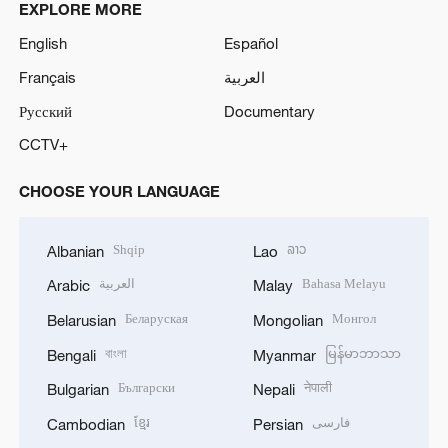
EXPLORE MORE
English
Español
Français
العربية
Русский
Documentary
CCTV+
CHOOSE YOUR LANGUAGE
Shqip
ລາວ
Albanian
Lao
العربية
Bahasa Melayu
Arabic
Malay
Беларуская
Монгол
Belarusian
Mongolian
বাংলা
မြန်မာဘာသာ
Bengali
Myanmar
Български
नेपाली
Bulgarian
Nepali
ខ្មែរ
فارسی
Cambodian
Persian