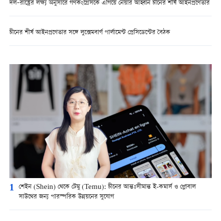
দল–রাষ্ট্রের লক্ষ্য অনুসারে গণকংগ্রেসকে এগিয়ে নেয়ার আহ্বান চীনের শীর্ষ আইনপ্রণেতার
চীনের শীর্ষ আইনপ্রণেতার সঙ্গে লুক্সেমবার্গ পার্লামেন্ট প্রেসিডেন্টের বৈঠক
1
শেইন (Shein) থেকে টেমু (Temu): চীনের আন্তঃসীমান্ত ই-কমার্স ও গ্লোবাল
সাউথের জন্য পারস্পরিক উন্নয়নের সুযোগ