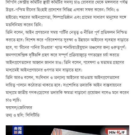
সিপিসি কেন্দ্রীয় কমিটির স্থায়ী কমিটির সদস্য চাও রোববার থেকে মঙ্গলবার পর্যন্ত
উত্তর-পশ্চিম চীনের ছিংহাই প্রদেশের বিভিন্ন এলাকা সফর করেন। সিনিং ও
হাইতোং শহরের আইনপ্রণেতা, শিল্পপ্রতিষ্ঠান এবং গ্রামের সাধারণ মানুষের সঙ্গে
মতবিনিময় করেন তিনি।
তিনি বলেন, আইন প্রণয়নের সময় পার্টির নেতৃত্ব ও নীতির পূর্ণ প্রতিফলন নিশ্চিত
করতে হবে। বিশেষ করে পরিবেশগত সুরক্ষা ও উন্নয়নে আইনের ব্যবহার বাড়াতে
হবে, যা ‘চীনের পানির টাওয়ার’ খ্যাত শানচিয়াংইয়ুয়ান অঞ্চলের জন্য গুরুত্বপূর্ণ।
জনগণকেন্দ্রিক দৃষ্টিভঙ্গি গ্রহণ করে সম্পূর্ণ প্রক্রিয়াজুড়ে গণতন্ত্রের চর্চা করতে
আইনপ্রণেতাদের আহ্বান জানান চাও। তিনি বলেন, গবেষণা ও মতামত গ্রহণের
মাধ্যমেই আইনপ্রণয়নের গুণগত মান বাড়াতে হবে।
তিনি আরও বলেন, সংবিধান ও অন্যান্য আইনের আওতায় আইনপ্রণেতাদের
দায়িত্ব পালনে কঠোরতা থাকতে হবে। সংশোধিত তদারকি আইন বাস্তবায়নের
মাধ্যমে জাতীয় গণকংগ্রেসের তদারকি ক্ষমতা বাড়ানো প্রয়োজন বলেও মনে করেন
চাও ল্যচি।
ফয়সল/জেনিফার
তথ্য ও ছবি: সিসিটিভি