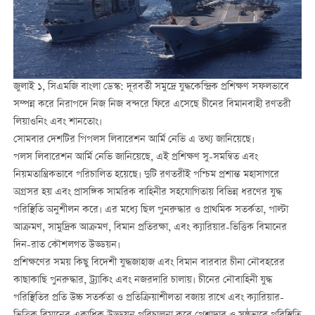
জুলাই ১, সিএমজি বাংলা ডেস্ক: দূরবর্তী সমুদ্রে যুদ্ধকেন্দ্রিক প্রশিক্ষণ সফলভাবে
সম্পন্ন করে নিরাপদে নিজ নিজ বন্দরে ফিরে এসেছে চীনের বিমানবাহী রণতরী
লিয়াওনিং এবং শানতোং।
সোমবার দেশটির পিপলস লিবারেশন আর্মি নেভি এ তথ্য জানিয়েছে।
পলস লিবারেশন আর্মি নেভি জানিয়েছে, এই প্রশিক্ষণ সু-সমন্বিত এবং
নিয়মতান্ত্রিকভাবে পরিচালিত হয়েছে। দুটি রণতরীই পশ্চিম প্রশান্ত মহাসাগরে
অগ্রসর হয় এবং প্রাসঙ্গিক সামরিক বাহিনীর সহযোগিতায় বিভিন্ন ধরণের যুদ্ধ
পরিস্থিতি অনুশীলন করে। এর মধ্যে ছিল পুনরুদ্ধার ও প্রাথমিক সতর্কতা, পাল্টা
আক্রমণ, সামুদ্রিক আক্রমণ, বিমান প্রতিরক্ষা, এবং ক্যারিয়ার-ভিত্তিক বিমানের
দিন-রাত কৌশলগত উড্ডয়ন।
প্রশিক্ষণের সময় কিছু বিদেশী যুদ্ধজাহাজ এবং বিমান বারবার চীনা নৌবহরের
কাছাকাছি পুনরুদ্ধার, ট্র্যাকিং এবং নজরদারি চালায়। চীনের নৌবাহিনী যুদ্ধ
পরিস্থিতির প্রতি উচ্চ সতর্কতা ও প্রতিক্রিয়াশীলতা বজায় রাখে এবং ক্যারিয়ার-