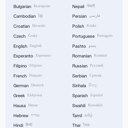
Български
नेपाली
Bulgarian
Nepali
ខ្មែរ
فارسی
Cambodian
Persian
Hrvatski
Polski
Croatian
Polish
Český
Português
Czech
Portuguese
English
پښتو
English
Pashto
Esperanto
Română
Esperanto
Romanian
Filipino
Русский
Filipino
Russian
Français
Српски
French
Serbian
Deutsch
සිංහල
German
Sinhala
Ελληνικά
Español
Greek
Spanish
Hausa
Kiswahili
Hausa
Swahili
עברית
தமிழ்
Hebrew
Tamil
हिन्दी
ไทย
Hindi
Thai