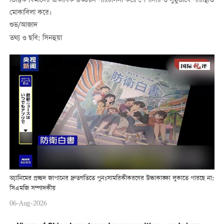
ভিত্তিক বিমানের একাধিক উড্ডয়ন পরিচালনা করে পেশাদার ও সুষ্ঠুভাবে পরিস্থিতি
মোকাবিলা করে।
শুভ/আজাদ
তথ্য ও ছবি: সিনহুয়া
অ্যানিমের প্রচ্ছদ জাপানের দ্রুতগতিতে পুনঃসামরিকীকরণের উচ্চাকাঙ্ক্ষা লুকাতে পারছে না:
সিএমজি সম্পাদকীয়
06-Aug-2026