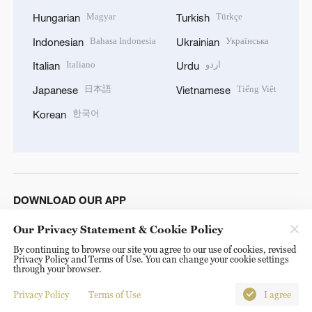
Magyar
Türkçe
Hungarian
Turkish
Bahasa Indonesia
Українська
Indonesian
Ukrainian
Italiano
اردو
Italian
Urdu
日本語
Tiếng Việt
Japanese
Vietnamese
한국어
Korean
DOWNLOAD OUR APP
Our Privacy Statement & Cookie Policy
By continuing to browse our site you agree to our use of cookies, revised
Privacy Policy and Terms of Use. You can change your cookie settings
through your browser.
Privacy Policy
Terms of Use
I agree
© China Radio International.CRI. All Rights Reserved. 16A