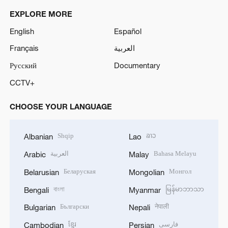
EXPLORE MORE
English
Español
Français
العربية
Русский
Documentary
CCTV+
CHOOSE YOUR LANGUAGE
Shqip
ລາວ
Albanian
Lao
العربية
Bahasa Melayu
Arabic
Malay
Беларуская
Монгол
Belarusian
Mongolian
বাংলা
မြန်မာဘာသာ
Bengali
Myanmar
Български
नेपाली
Bulgarian
Nepali
ខ្មែរ
فارسی
Cambodian
Persian