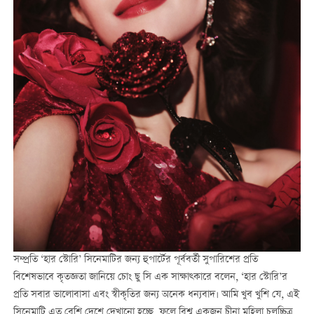
সম্প্রতি ‘হার স্টোরি’ সিনেমাটির জন্য হুপার্টের পূর্ববর্তী সুপারিশের প্রতি
বিশেষভাবে কৃতজ্ঞতা জানিয়ে চোং ছু সি এক সাক্ষাত্কারে বলেন, ‘হার স্টোরি’র
প্রতি সবার ভালোবাসা এবং স্বীকৃতির জন্য অনেক ধন্যবাদ। আমি খুব খুশি যে, এই
সিনেমাটি এত বেশি দেশে দেখানো হচ্ছে, ফলে বিশ্ব একজন চীনা মহিলা চলচ্চিত্র