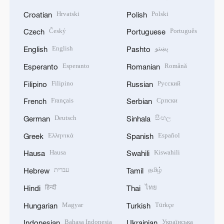
Hrvatski
Polski
Croatian
Polish
Český
Português
Czech
Portuguese
English
پښتو
English
Pashto
Esperanto
Română
Esperanto
Romanian
Filipino
Русский
Filipino
Russian
Français
Српски
French
Serbian
Deutsch
සිංහල
German
Sinhala
Ελληνικά
Español
Greek
Spanish
Hausa
Kiswahili
Hausa
Swahili
עברית
தமிழ்
Hebrew
Tamil
हिन्दी
ไทย
Hindi
Thai
Magyar
Türkçe
Hungarian
Turkish
Bahasa Indonesia
Українська
Indonesian
Ukrainian