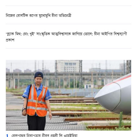
নিজের রোবটিক রূপের মুখোমুখি চীনা অভিনেত্রী
‘ব্ল্যাক মিথ: চোং খুই’ সাংস্কৃতিক আত্মবিশ্বাসকে জাগিয়ে তোলে: চীনা আইপির বিশ্বব্যাপী
প্রকাশ
1
রেলপথের নিরাপত্তার নীরব প্রহরী লি ওয়েইচিয়া