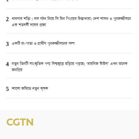
2
ধারণার শক্তি : দল গঠন নিয়ে সি চিন পিংয়ের চিন্তাধারা: দেশ শাসন ও পুনরুজ্জীবনে
এক শতবর্ষী দলের প্রজ্ঞা
3
একটি চা-পাতা ও গ্রামীণ পুনরুজ্জীবনের গল্প
4
নতুন তিনটি সাংস্কৃতিক পণ্য বিশ্বজুড়ে ছড়িয়ে পড়ছে; ‘চায়নিজ স্টাইল’ এখন অনেক
জনপ্রিয়
5
কালো জমিতে নতুন কৃষক