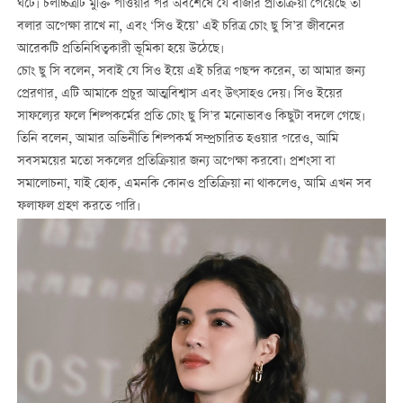
ঘটে। চলচ্চিত্রটি মুক্তি পাওয়ার পর অবশেষে যে বাজার প্রতিক্রিয়া পেয়েছে তা
বলার অপেক্ষা রাখে না, এবং ‘সিও ইয়ে’ এই চরিত্র চোং ছু সি’র জীবনের
আরেকটি প্রতিনিধিত্বকারী ভূমিকা হয়ে উঠেছে।
চোং ছু সি বলেন, সবাই যে সিও ইয়ে এই চরিত্র পছন্দ করেন, তা আমার জন্য
প্রেরণার, এটি আমাকে প্রচুর আত্মবিশ্বাস এবং উৎসাহও দেয়। সিও ইয়ের
সাফল্যের ফলে শিল্পকর্মের প্রতি চোং ছু সি’র মনোভাবও কিছুটা বদলে গেছে।
তিনি বলেন, আমার অভিনীতি শিল্পকর্ম সম্প্রচারিত হওয়ার পরেও, আমি
সবসময়ের মতো সকলের প্রতিক্রিয়ার জন্য অপেক্ষা করবো। প্রশংসা বা
সমালোচনা, যাই হোক, এমনকি কোনও প্রতিক্রিয়া না থাকলেও, আমি এখন সব
ফলাফল গ্রহণ করতে পারি।