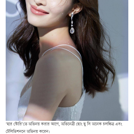
‘হার স্টোরি’তে অভিনয় করার আগে, অভিনেত্রী ছোং ছু সি অনেক চলচ্চিত্র এবং
টেলিভিশননে অভিনয় করেন।