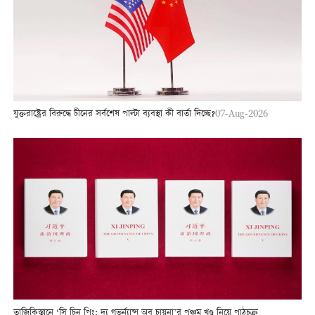
যুক্তরাষ্ট্রের বিরুদ্ধে চীনের সর্বশেষ পাল্টা ব্যবস্থা কী বার্তা দিচ্ছে?
07-Aug-2026
তাজিকিস্তানে ‘সি চিন পিং: দ্য গভর্ন্যান্স অব চায়না’র পঞ্চম খণ্ড নিয়ে পাঠচক্র