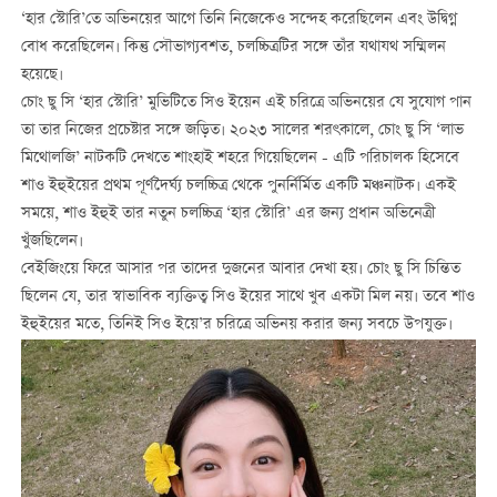
‘হার স্টোরি’তে অভিনয়ের আগে তিনি নিজেকেও সন্দেহ করেছিলেন এবং উদ্বিগ্ন
বোধ করেছিলেন। কিন্তু সৌভাগ্যবশত, চলচ্চিত্রটির সঙ্গে তাঁর যথাযথ সম্মিলন
হয়েছে।
চোং ছু সি ‘হার স্টোরি’ মুভিটিতে সিও ইয়েন এই চরিত্রে অভিনয়ের যে সুযোগ পান
তা তার নিজের প্রচেষ্টার সঙ্গে জড়িত। ২০২৩ সালের শরৎকালে, চোং ছু সি ‘লাভ
মিথোলজি’ নাটকটি দেখতে শাংহাই শহরে গিয়েছিলেন - এটি পরিচালক হিসেবে
শাও ইহুইয়ের প্রথম পূর্ণদৈর্ঘ্য চলচ্চিত্র থেকে পুনর্নির্মিত একটি মঞ্চনাটক। একই
সময়ে, শাও ইহুই তার নতুন চলচ্চিত্র ‘হার স্টোরি’ এর জন্য প্রধান অভিনেত্রী
খুঁজছিলেন।
বেইজিংয়ে ফিরে আসার পর তাদের দুজনের আবার দেখা হয়। চোং ছু সি চিন্তিত
ছিলেন যে, তার স্বাভাবিক ব্যক্তিত্ব সিও ইয়ের সাথে খুব একটা মিল নয়। তবে শাও
ইহুইয়ের মতে, তিনিই সিও ইয়ে’র চরিত্রে অভিনয় করার জন্য সবচে উপযুক্ত।