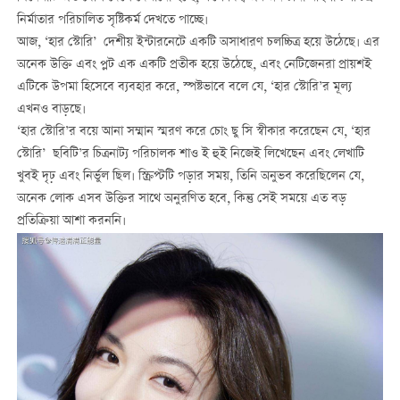
নির্মাতার পরিচালিত সৃষ্টিকর্ম দেখতে পাচ্ছে।
আজ, ‘হার স্টোরি’ দেশীয় ইন্টারনেটে একটি অসাধারণ চলচ্চিত্র হয়ে উঠেছে। এর
অনেক উক্তি এবং প্লট এক একটি প্রতীক হয়ে উঠেছে, এবং নেটিজেনরা প্রায়শই
এটিকে উপমা হিসেবে ব্যবহার করে, স্পষ্টভাবে বলে যে, ‘হার স্টোরি’র মূল্য
এখনও বাড়ছে।
‘হার স্টোরি’র বয়ে আনা সম্মান স্মরণ করে চোং ছু সি স্বীকার করেছেন যে, ‘হার
স্টোরি’ ছবিটি’র চিত্রনাট্য পরিচালক শাও ই হুই নিজেই লিখেছেন এবং লেখাটি
খুবই দৃঢ় এবং নির্ভুল ছিল। স্ক্রিপ্টটি পড়ার সময়, তিনি অনুভব করেছিলেন যে,
অনেক লোক এসব উক্তির সাথে অনুরণিত হবে, কিন্তু সেই সময়ে এত বড়
প্রতিক্রিয়া আশা করননি।