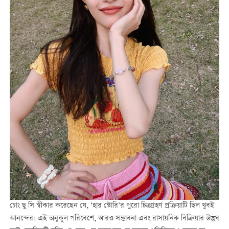
চোং ছু সি স্বীকার করেছেন যে, ‘হার স্টোরি’র পুরো চিত্রগ্রহণ প্রক্রিয়াটি ছিল খুবই
আনন্দের। এই অনুকূল পরিবেশে, আরও সম্ভাবনা এবং রাসায়নিক বিক্রিয়ার উদ্ভব