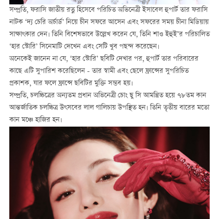
সম্প্রতি, ফরাসি জাতীয় রত্ন হিসেবে পরিচিত অভিনেত্রী ইসাবেল হুপার্ট তার ফরাসি
নাটক ‘দ্য চেরি অর্চার্ড’ নিয়ে চীন সফরে আসেন এবং সফরের সময় চীনা মিডিয়ায়
সাক্ষাৎকার দেন। তিনি বিশেষভাবে উল্লেখ করেন যে, তিনি শাও ইহুই’র পরিচালিত
‘হার স্টোরি’ সিনেমাটি দেখেন এবং সেটি খুব পছন্দ করেছেন।
অনেকেই জানেন না যে, ‘হার স্টোরি’ ছবিটি দেখার পর, হুপার্ট তার পরিবারের
কাছে এটি সুপারিশ করেছিলেন - তার স্বামী এবং ছেলে ফ্রান্সের সুপরিচিত
প্রকাশক, যার ফলে ফ্রান্সে ছবিটির মুক্তি সম্ভব হয়।
সম্প্রতি, চলচ্চিত্রের অন্যতম প্রধান অভিনেত্রী চোং ছু সি আমন্ত্রিত হয়ে ৭৮তম কান
আন্তর্জাতিক চলচ্চিত্র উৎসবের লাল গালিচায় উপস্থিত হন। তিনি তৃতীয় বারের মতো
কান মঞ্চে হাজির হন।