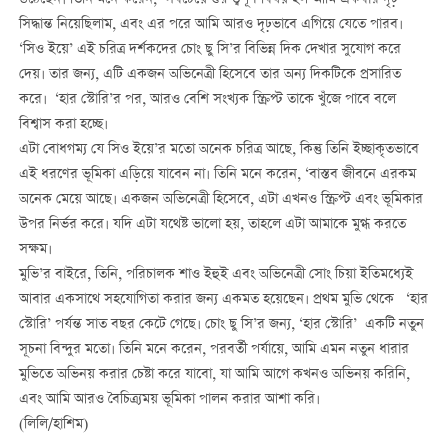
উঠেছেন। তিনি মনে করেন, ‘সবচেয়ে গুরুত্বপূর্ণ বিষয় হল আমি একবার দৃঢ়
সিদ্ধান্ত নিয়েছিলাম, এবং এর পরে আমি আরও দৃঢ়ভাবে এগিয়ে যেতে পারব।
‘সিও ইয়ে’ এই চরিত্র দর্শকদের চোং ছু সি’র বিভিন্ন দিক দেখার সুযোগ করে
দেয়। তার জন্য, এটি একজন অভিনেত্রী হিসেবে তার অন্য দিকটিকে প্রসারিত
করে। ‘হার স্টোরি’র পর, আরও বেশি সংখ্যক স্ক্রিপ্ট তাকে খুঁজে পাবে বলে
বিশ্বাস করা হচ্ছে।
এটা বোধগম্য যে সিও ইয়ে’র মতো অনেক চরিত্র আছে, কিন্তু তিনি ইচ্ছাকৃতভাবে
এই ধরণের ভূমিকা এড়িয়ে যাবেন না। তিনি মনে করেন, ‘বাস্তব জীবনে এরকম
অনেক মেয়ে আছে। একজন অভিনেত্রী হিসেবে, এটা এখনও স্ক্রিপ্ট এবং ভূমিকার
উপর নির্ভর করে। যদি এটা যথেষ্ট ভালো হয়, তাহলে এটা আমাকে মুগ্ধ করতে
সক্ষম।
মুভি’র বাইরে, তিনি, পরিচালক শাও ইহুই এবং অভিনেত্রী সোং চিয়া ইতিমধ্যেই
আবার একসাথে সহযোগিতা করার জন্য একমত হয়েছেন। প্রথম মুভি থেকে ‘হার
স্টোরি’ পর্যন্ত সাত বছর কেটে গেছে। চোং ছু সি’র জন্য, ‘হার স্টোরি’ একটি নতুন
সূচনা বিন্দুর মতো। তিনি মনে করেন, পরবর্তী পর্যায়ে, আমি এমন নতুন ধারার
মুভিতে অভিনয় করার চেষ্টা করে যাবো, যা আমি আগে কখনও অভিনয় করিনি,
এবং আমি আরও বৈচিত্র্যময় ভূমিকা পালন করার আশা করি।
(লিলি/হাশিম)