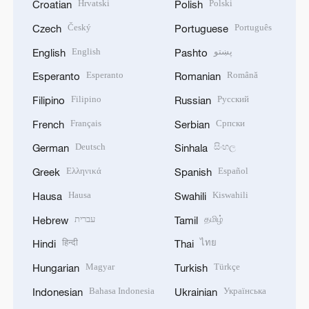
Hrvatski
Polski
Croatian
Polish
Český
Português
Czech
Portuguese
English
پښتو
English
Pashto
Esperanto
Română
Esperanto
Romanian
Filipino
Русский
Filipino
Russian
Français
Српски
French
Serbian
Deutsch
සිංහල
German
Sinhala
Ελληνικά
Español
Greek
Spanish
Hausa
Kiswahili
Hausa
Swahili
עברית
தமிழ்
Hebrew
Tamil
हिन्दी
ไทย
Hindi
Thai
Magyar
Türkçe
Hungarian
Turkish
Bahasa Indonesia
Українська
Indonesian
Ukrainian