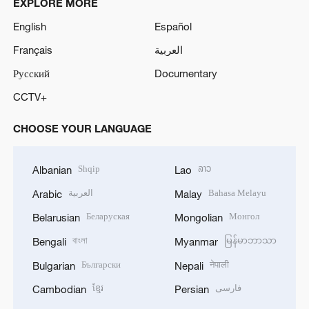
EXPLORE MORE
English
Español
Français
العربية
Русский
Documentary
CCTV+
CHOOSE YOUR LANGUAGE
Shqip
ລາວ
Albanian
Lao
العربية
Bahasa Melayu
Arabic
Malay
Беларуская
Монгол
Belarusian
Mongolian
বাংলা
မြန်မာဘာသာ
Bengali
Myanmar
Български
नेपाली
Bulgarian
Nepali
ខ្មែរ
فارسی
Cambodian
Persian