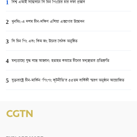
1
বিশ্ব এআই সম্মেলনে সি চিন পিংয়ের চার দফা প্রস্তাব
2
খুনমিং-এ দশম চীন-দক্ষিণ এশিয়া এক্সপোর উদ্বোধন
3
সি চিন পিং এবং কিম জং উনের বৈঠক অনুষ্ঠিত
4
মধ্যপ্রাচ্যে যুদ্ধ বন্ধে আহ্বান: হতাহত কমাতে চীনের মধ্যস্থতার প্রতিশ্রুতি
5
যুক্তরাষ্ট্রে চীন-মার্কিন ‘পিংপং কূটনীতি’র ৫৫তম বার্ষিকী স্মরণ অনুষ্ঠান আয়োজিত