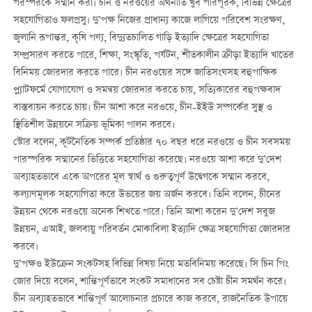
পরস্পরকে সম্মান করা। চীন ও নরওয়ের অর্থনীতি খুব পরিপূরক, বিভিন্ন ক্ষেত্রের
সহযোগিতাও ফলপ্রসু। দু’পক্ষ নিজের প্রাধান্য কাজে লাগিয়ে পরিবেশ সংরক্ষণ,
জ্বলানি রূপান্তর, কৃষি পণ্য, বিদ্যুতচালিত গাড়ি ইত্যাদি ক্ষেত্রের সহযোগিতা
সম্প্রসারণ করতে পারে, শিক্ষা, সংস্কৃতি, পর্যটন, শীতকালীন ক্রীড়া ইত্যাদি খাতের
বিনিময় জোরদার করতে পারে। চীন নরওয়ের সঙ্গে জাতিসংঘসহ বহুপাক্ষিক
প্ল্যাটফর্মে যোগাযোগ ও সমন্বয় জোরদার করতে চায়, সত্যিকারের বহুপক্ষবাদ
বাস্তবায়ন করতে চায়। চীন আশা করে নরওয়ে, চীন-ইইউ সম্পর্কের সুস্থ ও
স্থিতিশীল উন্নয়নে সক্রিয় ভূমিকা পালন করবে।
স্টোর বলেন, কূটনৈতিক সম্পর্ক প্রতিষ্ঠার ৭০ বছর ধরে নরওয়ে ও চীন সবসময়
পারস্পরিক সম্মানের ভিত্তিতে সহযোগিতা করেছে
।
নরওয়ে আশা করে দু
’দেশ
অব্যাহতভাবে একে অপরের মূল স্বার্থ ও গুরুত্বপূর্ণ উদ্বেগকে সম্মান করবে,
কল্যাণমূলক সহযোগিতা করে উভয়ের জয় অর্জন করবে। তিনি বলেন, চীনের
উন্নয়ন থেকে নরওয়ে অনেক শিখতে পারে। তিনি আশা করেন দু’দেশ সবুজ
উন্নয়ন, এআই, জলবায়ু পরিবর্তন মোকাবিলা ইত্যাদি ক্ষেত্র সহযোগিতা জোরদার
করবে।
দু’পক্ষও ইউক্রেন সংকটসহ বিভিন্ন বিষয় নিয়ে মতবিনিময় করেছে। সি চিন পিং
জোর দিয়ে বলেন, শান্তিপূর্ণভাবে সংকট সমাধানের সব চেষ্টা চীন সমর্থন করে।
চীন অব্যাহতভাবে শান্তিপূর্ণ আলোচনার প্রচারে কাজ করবে, রাজনৈতিক উপায়ে