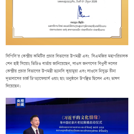
সিপিসি’র কেন্দ্রীয় কমিটির প্রচার বিভাগের উপমন্ত্রী এবং সিএমজির মহাপরিচালক
শেন হাই সিয়োং ভিডিও বার্তায় জানিয়েছেন, লাওস জনগণের বিপ্লবী দলের
কেন্দ্রীয় প্রচার বিভাগের উপমন্ত্রী ভ্যানসি কুয়ামুয়া এবং লাওসে নিযুক্ত চীনা
দূতাবাসের চার্জ ডি'অ্যাফেয়ার্স ওয়াং ছাং অনুষ্ঠানে উপস্থিত ছিলেন এবং ভাষণ
দিয়েছেন।