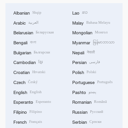
Shqip
ລາວ
Albanian
Lao
العربية
Bahasa Melayu
Arabic
Malay
Беларуская
Монгол
Belarusian
Mongolian
বাংলা
မြန်မာဘာသာ
Bengali
Myanmar
Български
नेपाली
Bulgarian
Nepali
ខ្មែរ
فارسی
Cambodian
Persian
Hrvatski
Polski
Croatian
Polish
Český
Português
Czech
Portuguese
English
پښتو
English
Pashto
Esperanto
Română
Esperanto
Romanian
Filipino
Русский
Filipino
Russian
Français
Српски
French
Serbian