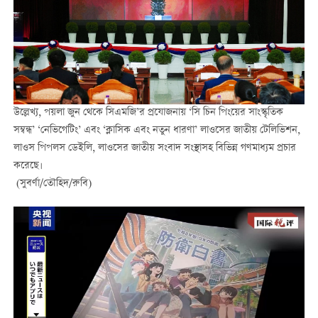
উল্লেখ্য, পয়লা জুন থেকে সিএমজি’র প্রযোজনায় ‘সি চিন পিংয়ের সাংস্কৃতিক
সম্বন্ধ’ ‘নেভিগেটিং’ এবং ‘ক্লাসিক এবং নতুন ধারণা’ লাওসের জাতীয় টেলিভিশন,
লাওস পিপলস ডেইলি, লাওসের জাতীয় সংবাদ সংস্থাসহ বিভিন্ন গণমাধ্যম প্রচার
করেছে।
(সুবর্ণা/তৌহিদ/রুবি)