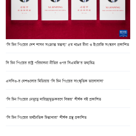
‘সি চিন পিংয়ের দেশ শাসন সংক্রান্ত মন্তব্য’ ৫ম খণ্ডের চীনা ও ইংরেজি সংস্করণ প্রকাশিত
সি চিন পিংয়ের রাষ্ট্র পরিচালনা নীতির ওপর সিএমজি’র তথ্যচিত্র
এসসিও-র দেশগুলোর মিডিয়ায় ‘সি চিন পিংয়ের সাংস্কৃতিক ভালোবাসা'
‘সি চিন পিংয়ের নেতৃত্বে দারিদ্র্যমুক্তকরণে বিজয়’ শীর্ষক বই প্রকাশিত
‘সি চিন পিংয়ের অর্থনৈতিক চিন্তাধারা’ শীর্ষক গ্রন্থ প্রকাশিত