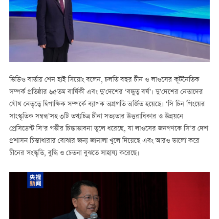
ভিডিও বার্তায় শেন হাই সিয়োং বলেন, চলতি বছর চীন ও লাওসের কূটনৈতিক
সম্পর্ক প্রতিষ্ঠার ৬৫তম বার্ষিকী এবং দু’দেশের ‘বন্ধুত্ব বর্ষ’। দু’দেশের নেতাদের
যৌথ নেতৃত্বে দ্বিপাক্ষিক সম্পর্কে ব্যাপক অগ্রগতি অর্জিত হয়েছে। ‘সি চিন পিংয়ের
সাংস্কৃতিক সম্বন্ধ’সহ ৩টি তথ্যচিত্র চীনা সভ্যতার উত্তরাধিকার ও উন্নয়নে
প্রেসিডেন্ট সি’র গভীর চিন্তাভাবনা তুলে ধরেছে, যা লাওসের জনগণকে সি’র দেশ
প্রশাসন চিন্তাধারার বোঝার জন্য জানালা খুলে দিয়েছে এবং আরও ভালো করে
চীনের সংস্কৃতি, বুদ্ধি ও চেতনা বুঝতে সাহায্য করেছে।