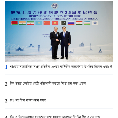
1
শাংহাই সহযোগিতা সংস্থা প্রতিষ্ঠার ২৫তম বার্ষিকীর অভ্যর্থনায় উপস্থিত ছিলেন ওয়াং ই
2
চীন-উত্তর কোরিয়া মৈত্রী শক্তিশালী করতে সি’র চার-দফা প্রস্তাব
3
চাও ল্য চি’র কাজাখস্তান সফর
চীন ও ভিয়েতনামের যুবকদের সঙ্গে সাক্ষাৎ করেছেন সি চিন পিং ও তো লাম