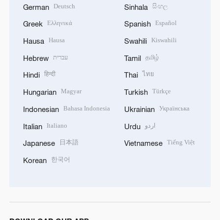
Deutsch
සිංහල
German
Sinhala
Ελληνικά
Español
Greek
Spanish
Hausa
Kiswahili
Hausa
Swahili
עברית
தமிழ்
Hebrew
Tamil
हिन्दी
ไทย
Hindi
Thai
Magyar
Türkçe
Hungarian
Turkish
Bahasa Indonesia
Українська
Indonesian
Ukrainian
Italiano
اردو
Italian
Urdu
日本語
Tiếng Việt
Japanese
Vietnamese
한국어
Korean