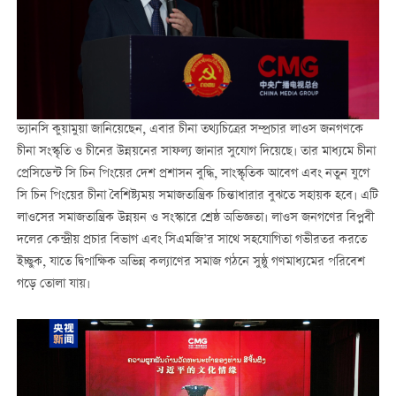
ভ্যানসি কুয়ামুয়া জানিয়েছেন, এবার চীনা তথ্যচিত্রের সম্প্রচার লাওস জনগণকে
চীনা সংস্কৃতি ও চীনের উন্নয়নের সাফল্য জানার সুযোগ দিয়েছে। তার মাধ্যমে চীনা
প্রেসিডেন্ট সি চিন পিংয়ের দেশ প্রশাসন বুদ্ধি, সাংস্কৃতিক আবেগ এবং নতুন যুগে
সি চিন পিংয়ের চীনা বৈশিষ্ট্যময় সমাজতান্ত্রিক চিন্তাধারার বুঝতে সহায়ক হবে। এটি
লাওসের সমাজতান্ত্রিক উন্নয়ন ও সংস্কারে শ্রেষ্ঠ অভিজ্ঞতা। লাওস জনগণের বিপ্লবী
দলের কেন্দ্রীয় প্রচার বিভাগ এবং সিএমজি’র সাথে সহযোগিতা গভীরতর করতে
ইচ্ছুক, যাতে দ্বিপাক্ষিক অভিন্ন কল্যাণের সমাজ গঠনে সুষ্ঠু গণমাধ্যমের পরিবেশ
গড়ে তোলা যায়।