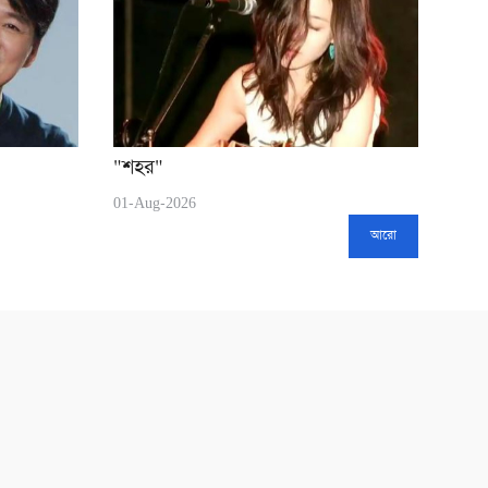
"শহর"
01-Aug-2026
আরো