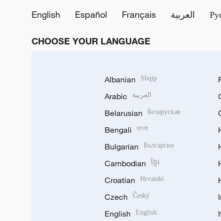
English
Español
Français
العربية
Ру
CHOOSE YOUR LANGUAGE
Albanian
Shqip
Arabic
العربية
Belarusian
Беларуская
Bengali
বাংলা
Bulgarian
Български
Cambodian
ខ្មែរ
Croatian
Hrvatski
Czech
Český
English
English