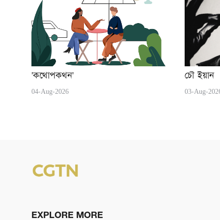
'কথোপকথন'
চৌ ইয়ান
04-Aug-2026
03-Aug-202
EXPLORE MORE