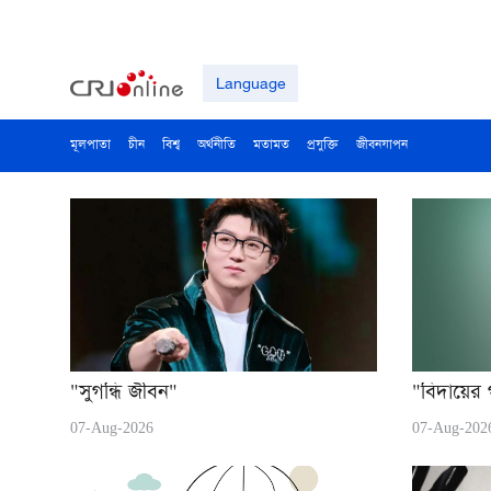
Language
মূলপাতা
চীন
বিশ্ব
অর্থনীতি
মতামত
প্রযুক্তি
জীবনযাপন
"সুগন্ধি জীবন"
"বিদায়ের
07-Aug-2026
07-Aug-202