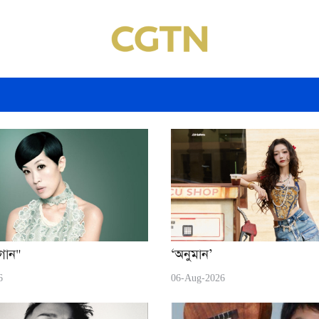
 গান"
‘অনুমান’
6
06-Aug-2026