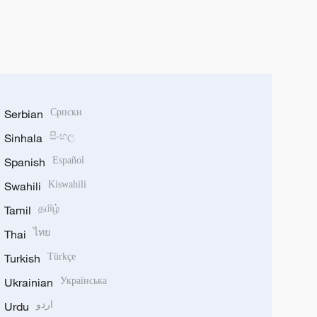
Serbian
Српски
Sinhala
සිංහල
Spanish
Español
Swahili
Kiswahili
Tamil
தமிழ்
Thai
ไทย
Turkish
Türkçe
Ukrainian
Українська
Urdu
اردو