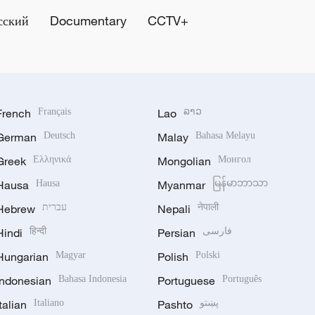
сский
Documentary
CCTV+
French
Français
Lao
ລາວ
German
Deutsch
Malay
Bahasa Melayu
Greek
Ελληνικά
Mongolian
Монгол
Hausa
Hausa
Myanmar
မြန်မာဘာသာ
Hebrew
עברית
Nepali
नेपाली
Hindi
हिन्दी
Persian
فارسی
Hungarian
Magyar
Polish
Polski
Indonesian
Bahasa Indonesia
Portuguese
Português
Italian
Italiano
Pashto
پښتو