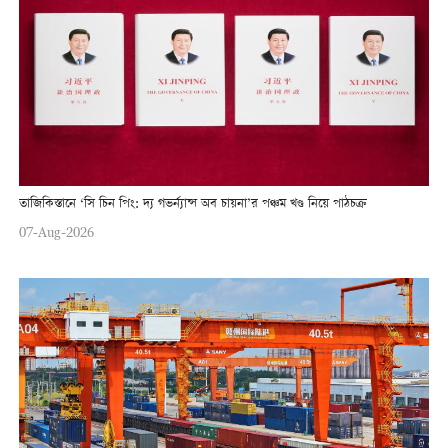
তাজিকিস্তানে ‘সি চিন পিং: দ্য গভর্ন্যান্স অব চায়না’র পঞ্চম খণ্ড নিয়ে পাঠচক্র
07-Aug-2026