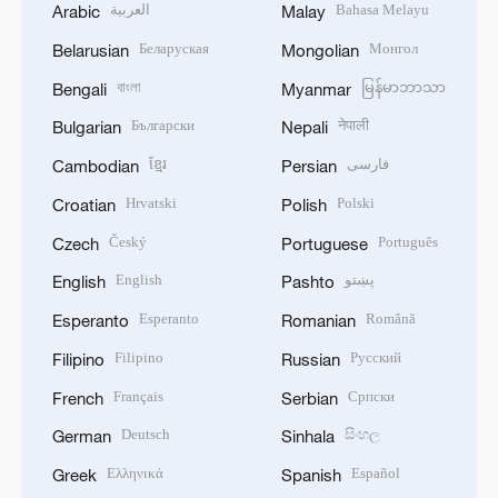
العربية
Bahasa Melayu
Arabic
Malay
Беларуская
Монгол
Belarusian
Mongolian
বাংলা
မြန်မာဘာသာ
Bengali
Myanmar
Български
नेपाली
Bulgarian
Nepali
ខ្មែរ
فارسی
Cambodian
Persian
Hrvatski
Polski
Croatian
Polish
Český
Português
Czech
Portuguese
English
پښتو
English
Pashto
Esperanto
Română
Esperanto
Romanian
Filipino
Русский
Filipino
Russian
Français
Српски
French
Serbian
Deutsch
සිංහල
German
Sinhala
Ελληνικά
Español
Greek
Spanish