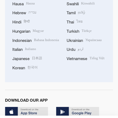
Hausa
Kiswahili
Hausa
Swahili
עברית
தமிழ்
Hebrew
Tamil
हिन्दी
ไทย
Hindi
Thai
Magyar
Türkçe
Hungarian
Turkish
Bahasa Indonesia
Українська
Indonesian
Ukrainian
Italiano
اردو
Italian
Urdu
日本語
Tiếng Việt
Japanese
Vietnamese
한국어
Korean
DOWNLOAD OUR APP