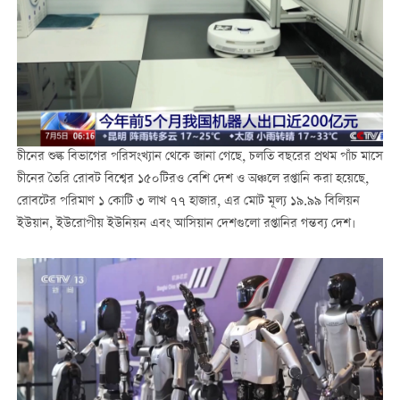
চীনের শুল্ক বিভাগের পরিসংখ্যান থেকে জানা গেছে, চলতি বছরের প্রথম পাঁচ মাসে
চীনের তৈরি রোবট বিশ্বের ১৫০টিরও বেশি দেশ ও অঞ্চলে রপ্তানি করা হয়েছে,
রোবটের পরিমাণ ১ কোটি ৩ লাখ ৭৭ হাজার, এর মোট মূল্য ১৯.৯৯ বিলিয়ন
ইউয়ান, ইউরোপীয় ইউনিয়ন এবং আসিয়ান দেশগুলো রপ্তানির গন্তব্য দেশ।