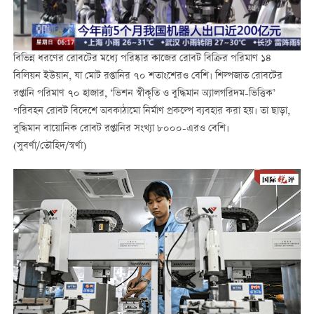
বিভিন্ন ধরণের রোবটের মধ্যে পরিষ্কার কাজের রোবট বিক্রির পরিমাণ ১৪
বিলিয়ন ইউয়ান, যা মোট রপ্তানির ৭০ শতাংশেরও বেশি। শিল্পজাত রোবটের
রপ্তানি পরিমাণ ৭০ হাজার, ‘ভিশন স্বীকৃতি ও বুদ্ধিমান অ্যালগরিদম-ভিত্তিক’
পরিবহন রোবট বিদেশে অবকাঠামো নির্মাণ প্রকল্পে ব্যবহার করা হয়। তা ছাড়া,
বুদ্ধিমান বায়োনিক রোবট রপ্তানির সংখ্যা ৮০০০-এরও বেশি।
(সুবর্ণা/তৌহিদ/স্বর্ণা)