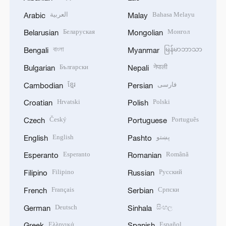
العربية
Bahasa Melayu
Arabic
Malay
Беларуская
Монгол
Belarusian
Mongolian
বাংলা
မြန်မာဘာသာ
Bengali
Myanmar
Български
नेपाली
Bulgarian
Nepali
ខ្មែរ
فارسی
Cambodian
Persian
Hrvatski
Polski
Croatian
Polish
Český
Português
Czech
Portuguese
English
پښتو
English
Pashto
Esperanto
Română
Esperanto
Romanian
Filipino
Русский
Filipino
Russian
Français
Српски
French
Serbian
Deutsch
සිංහල
German
Sinhala
Ελληνικά
Español
Greek
Spanish