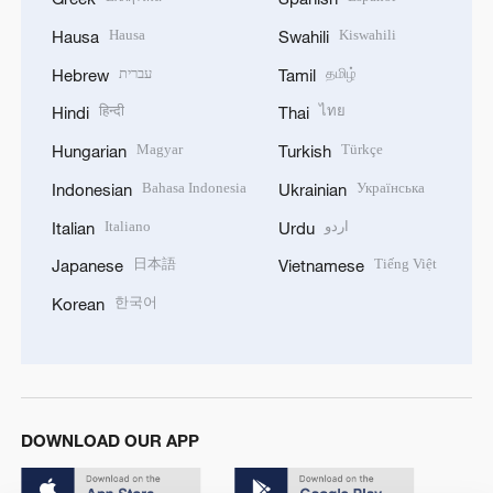
Hausa
Kiswahili
Hausa
Swahili
עברית
தமிழ்
Hebrew
Tamil
हिन्दी
ไทย
Hindi
Thai
Magyar
Türkçe
Hungarian
Turkish
Bahasa Indonesia
Українська
Indonesian
Ukrainian
Italiano
اردو
Italian
Urdu
日本語
Tiếng Việt
Japanese
Vietnamese
한국어
Korean
DOWNLOAD OUR APP