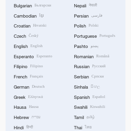
Български
नेपाली
Bulgarian
Nepali
ខ្មែរ
فارسی
Cambodian
Persian
Hrvatski
Polski
Croatian
Polish
Český
Português
Czech
Portuguese
English
پښتو
English
Pashto
Esperanto
Română
Esperanto
Romanian
Filipino
Русский
Filipino
Russian
Français
Српски
French
Serbian
Deutsch
සිංහල
German
Sinhala
Ελληνικά
Español
Greek
Spanish
Hausa
Kiswahili
Hausa
Swahili
עברית
தமிழ்
Hebrew
Tamil
हिन्दी
ไทย
Hindi
Thai