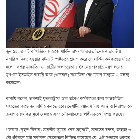
জুন ১২: একটি বাণিজ্যিক জাহাজে মার্কিন হামলায় অন্তত তিনজন ভারতীয়
নাগরিক নিহত হওয়ার ঘটনাটি স্পষ্টভাবে প্রমাণ করে যে মার্কিন কর্মকাণ্ডের চরিত্র
হলো "সশস্ত্র ডাকাতি" ও "রাষ্ট্রীয় জলদস্যুতা"। ইরানের পররাষ্ট্র মন্ত্রণালয়ের
মুখপাত্র ইসমাইল বাঘায়ি আজ (শুক্রবার) সামাজিক যোগাযোগ মাধ্যমে এ মন্তব্য
করেছেন।
বাঘায়ি বলেন, অবশ্যই যুক্তরাষ্ট্রকে তার অবৈধ কর্মকাণ্ডের জন্য আন্তর্জাতিক
সমাজের কাছে জবাবদিহি করতে হবে। দেশটির আচরণ বিশ্ব শান্তি ও নিরাপত্তাকে
ক্রমাগত হুমকির মুখে ফেলছে এবং নৌচলাচলের স্বাধীনতাকে বিপন্ন করছে।
গতকাল (বৃহস্পতিবার) ভারতীয় সূত্রের খবর অনুযায়ী, ভারতের বন্দর, জাহাজ ও
নৌপরিবহন মন্ত্রী সর্বানন্দ সোনোভাল নিশ্চিত করেছেন যে, এই সপ্তাহের শুরুতে