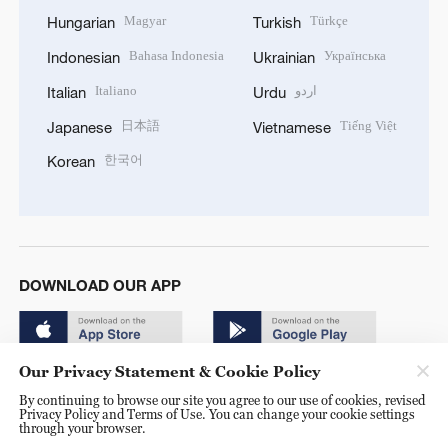
Magyar
Türkçe
Hungarian
Turkish
Bahasa Indonesia
Українська
Indonesian
Ukrainian
Italiano
اردو
Italian
Urdu
日本語
Tiếng Việt
Japanese
Vietnamese
한국어
Korean
DOWNLOAD OUR APP
Our Privacy Statement & Cookie Policy
By continuing to browse our site you agree to our use of cookies, revised
Privacy Policy and Terms of Use. You can change your cookie settings
through your browser.
© China Radio International.CRI. All Rights Reserved. 16A