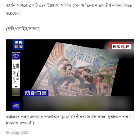
ওমানি সাগরে একটি তেল ট্যাঙ্কারে মার্কিন হামলায় তিনজন ভারতীয় নাবিক নিহত
হয়েছেন।
(রুবি/তৌহিদ/লাবণ্য)
অ্যানিমের প্রচ্ছদ জাপানের দ্রুতগতিতে পুনঃসামরিকীকরণের উচ্চাকাঙ্ক্ষা লুকাতে পারছে না:
সিএমজি সম্পাদকীয়
06-Aug-2026