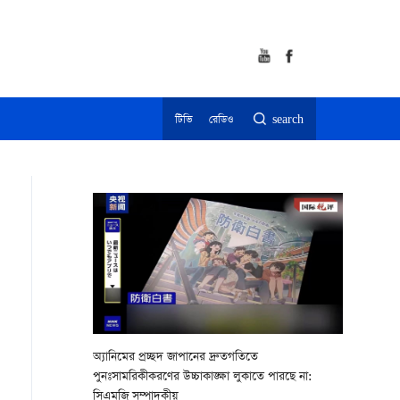
টিভি
রেডিও
search
অ্যানিমের প্রচ্ছদ জাপানের দ্রুতগতিতে
পুনঃসামরিকীকরণের উচ্চাকাঙ্ক্ষা লুকাতে পারছে না:
সিএমজি সম্পাদকীয়