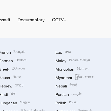
сский
Documentary
CCTV+
French
Français
Lao
ລາວ
German
Deutsch
Malay
Bahasa Melayu
Greek
Ελληνικά
Mongolian
Монгол
Hausa
Hausa
Myanmar
မြန်မာဘာသာ
Hebrew
עברית
Nepali
नेपाली
Hindi
हिन्दी
Persian
فارسی
Hungarian
Magyar
Polish
Polski
Bahasa Indonesia
Português