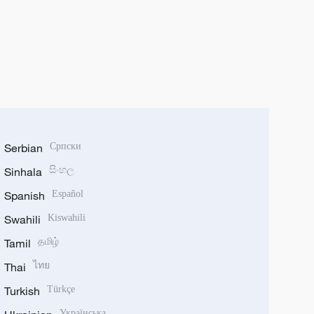
Serbian
Српски
Sinhala
සිංහල
Spanish
Español
Swahili
Kiswahili
Tamil
தமிழ்
Thai
ไทย
Turkish
Türkçe
Українська