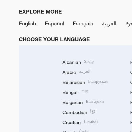
EXPLORE MORE
English
Español
Français
العربية
Ру
CHOOSE YOUR LANGUAGE
Albanian
Shqip
Arabic
العربية
Belarusian
Беларуская
Bengali
বাংলা
Bulgarian
Български
Cambodian
ខ្មែរ
Croatian
Hrvatski
Český