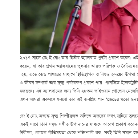
২০১৭ সালে চেং ই নোং তার দ্বিতীয় অ্যালবাম প্লুটো প্রকাশ করেন। 
করেন, যা তার প্রথম অ্যালবামের তুলনায় আরও পরিপক্ব ও বৈচিত্র্য
হয়, এতে জেড পাথরের মাধ্যমে স্থিতিস্থাপক ও বিশুদ্ধ হৃদয়ের উপমা 
ও জীবন সম্পর্কে তার সূক্ষ্ম পর্যবেক্ষণ প্রকাশ পায়। গানটিতে ইলেক
স্তরযুক্ত। এই অ্যালবামের জন্য তিনি ২৮তম তাইওয়ান গোল্ডেন মেলেডি 
এখন আমরা একসঙ্গে শুনবো তার এই জনপ্রিয় গান ‘জেডের মতো হৃদয়
চেং ই নোং অত্যন্ত সূক্ষ্ম শিল্পীসুলভ ভঙ্গিতে অন্তরের জগৎ ফুটিয়ে তুলতে
একই সাথে তিনি সমৃদ্ধ সঙ্গীত উপাদানের মাধ্যমে আবেগ প্রকাশ করে
নিরীক্ষা, কোমল গীতিময়তা থেকে শক্তিশালী রক, সবই তিনি সমান স্বচ্ছ