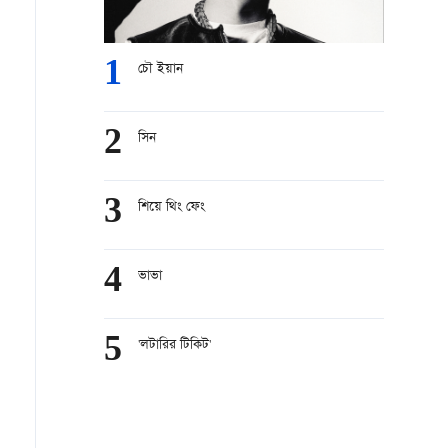
1
চৌ ইয়ান
2
সিন
3
শিয়ে থিং ফেং
4
ভাভা
5
'লটারির টিকিট'