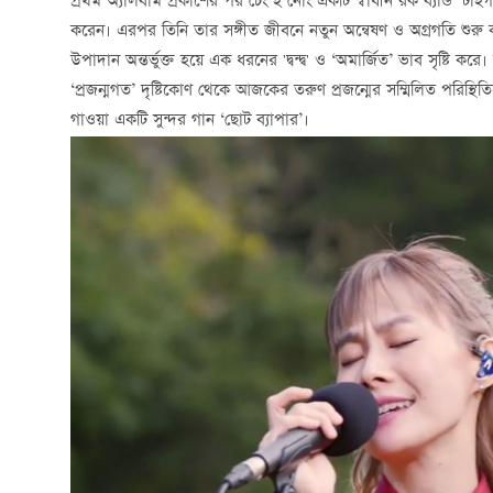
প্রথম অ্যালবাম প্রকাশের পর চেং ই নোং একটি স্বাধীন রক ব্যান্ড ‘টাইগ
করেন। এরপর তিনি তার সঙ্গীত জীবনে নতুন অন্বেষণ ও অগ্রগতি শুরু 
উপাদান অন্তর্ভুক্ত হয়ে এক ধরনের 'দ্বন্দ্ব' ও ‘অমার্জিত’ ভাব সৃষ্টি কর
‘প্রজন্মগত’ দৃষ্টিকোণ থেকে আজকের তরুণ প্রজন্মের সম্মিলিত পরিস্থিত
গাওয়া একটি সুন্দর গান ‘ছোট ব্যাপার’।