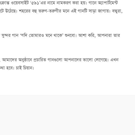
্রান্ত ওয়েবসাইট ‘৫৯১’এর নামে নামকরণ করা হয়। গানে অ্যাপার্টমেন্ট
ুটে উঠেছে। শহরের বহু তরুণ-তরুণীর মনে এই গানটি সাড়া জাগায়। বন্ধুরা,
েকটি সুন্দর গান ‘যদি তোমারও মনে থাকে’ শুনবো। আশা করি, আপনারা তার
ি, আমাদের অনুষ্ঠানে প্রচারিত গানগুলো আপনাদের ভালো লেগেছে। এখন
কথা হবে। চাই চিয়ান।