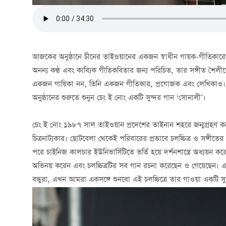
আজকের অনুষ্ঠানে চীনের তাইওয়ানের একজন স্বাধীন গায়ক-গীতিকারে
অনন্য কণ্ঠ এবং কাব্যিক গীতিকবিতার জন্য পরিচিত, তার সঙ্গীত শৈলীতে
একজন গায়িকা নন, তিনি একজন গীতিকার, প্রযোজক এবং লেখিকাও। বন্
অনুষ্ঠানের শুরুতে শুনুন চেং ই নোং একটি সুন্দর গান ‘সোনালী’।
চেং ই নোং ১৯৮৭ সাল তাইওয়ান প্রদেশের তাইনান শহরে জন্মগ্রহণ 
চিত্রনাট্যকার। ছোটবেলা থেকেই পরিবারের প্রভাবে চলচ্চিত্র ও সঙ্গীতের
পরে চাইনিজ কালচার ইউনিভার্সিটিতে ভর্তি হয়ে দর্শনশাস্ত্রে অধ্যয়ন
অভিনয় করেন এবং চলচ্চিত্রটির সব গান রচনা করেছেন ও গেয়েছেন। এ
বন্ধুরা, এখন আমরা একসঙ্গে শুনবো এই চলচ্চিত্রে তার গাওয়া একটি সুন্