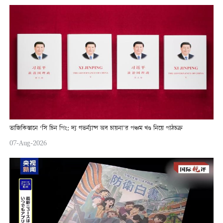
তাজিকিস্তানে ‘সি চিন পিং: দ্য গভর্ন্যান্স অব চায়না’র পঞ্চম খণ্ড নিয়ে পাঠচক্র
07-Aug-2026