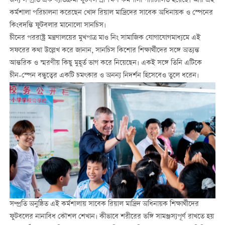
জন্য সম্প্রতি এক ব্যতিক্রমী ফুটবল প্রশিক্ষণ কর্মশালা পরিচালিত হয়েছে। আর এই
কর্মশালা পরিচালনা করেছেন খোদ রিয়াল মাদ্রিদের সাবেক অধিনায়ক ও স্পেনের
কিংবদন্তি ফুটবলার মানোলো সানচিস।
চীনের পররাষ্ট্র মন্ত্রণালয়ের মুখপাত্র মাও নিং সামাজিক যোগাযোগমাধ্যমে এই
সফরের কথা উল্লেখ করে জানান, সানচিস কিশোর শিক্ষার্থীদের সঙ্গে অত্যন্ত
আন্তরিক ও স্মরণীয় কিছু মুহূর্ত ভাগ করে নিয়েছেন। একই সঙ্গে তিনি এটিকে
চীন-স্পেন বন্ধুত্বের একটি চমৎকার ও অনন্য নিদর্শন হিসেবেও তুলে ধরেন।
সম্প্রতি অনুষ্ঠিত এই কর্মশালায় সাবেক রিয়াল মাদ্রিদ অধিনায়ক শিক্ষার্থীদের
ফুটবলের নানাবিধ কৌশল শেখান। কীভাবে শরীরের ভঙ্গি সামঞ্জস্যপূর্ণ রাখতে হয়