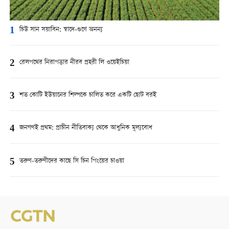
1
চিউ সান সয়াবিন: স্বাদে-গুণে অনন্য
2
রেলপথের নিরাপত্তার নীরব প্রহরী লি ওয়েইচিয়া
3
শত কোটি ইউয়ানের শিল্পকে চালিত করে একটি ছোট বরই
4
জনগণই প্রথম: প্রাচীন নীতিবাক্য থেকে আধুনিক মূল্যবোধ
5
তরুণ-তরুণীদের কাছে সি চিন পিংয়ের চাওয়া