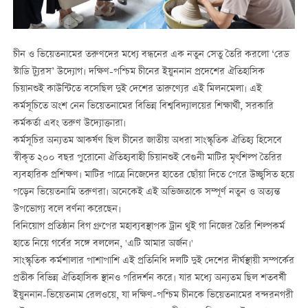
চীন ও ভিয়েতনামের তরুণদের মধ্যে বন্ধনের এক নতুন সেতু তৈরি করলো ‘রেড
স্টাডি ট্যুরস’ উদ্যোগ। দক্ষিণ-পশ্চিম চীনের ইয়ুননান প্রদেশের ঐতিহাসিক
চিয়ানশুই কাউন্টিতে বসেছিল দুই দেশের তারুণ্যের এই মিলনমেলা। এই
কর্মসূচিতে অংশ নেন ভিয়েতনামের বিভিন্ন বিশ্ববিদ্যালয়ের শিক্ষার্থী, সরকারি
কর্মকর্তা এবং তরুণ উদ্যোক্তারা।
কর্মসূচির অন্যতম আকর্ষণ ছিল চীনের জাতীয় অধরা সাংস্কৃতিক ঐতিহ্য হিসেবে
স্বীকৃত ২০০ বছর পুরোনো ঐতিহ্যবাহী চিয়ানশুই বেগুনী মাটির মৃৎশিল্প তৈরির
ব্যবহারিক প্রশিক্ষণ। মাটির পাত্রে নিজেদের হাতের ছোঁয়া দিতে পেরে উচ্ছ্বসিত হয়ে
পড়েন ভিয়েতনামি তরুণরা। অনেকেই এই অভিজ্ঞতাকে সম্পূর্ণ নতুন ও অত্যন্ত
উপভোগ্য বলে বর্ণনা করেছেন।
বিনিয়োগ প্রতিষ্ঠান বিগ গ্রুপের মহাব্যবস্থাপক ট্রান থুই গা নিজের তৈরি শিল্পকর্ম
হাতে নিয়ে গর্বের সঙ্গে বললেন, 'এটি আমার অর্জন।'
সাংস্কৃতিক কর্মশালার পাশাপাশি এই প্রতিনিধি দলটি দুই দেশের দীর্ঘস্থায়ী সম্পর্কের
প্রতীক বিভিন্ন ঐতিহাসিক স্থানও পরিদর্শন করে। যার মধ্যে অন্যতম ছিল শতবর্ষী
ইয়ুননান-ভিয়েতনাম রেলওয়ে, যা দক্ষিণ-পশ্চিম চীনকে ভিয়েতনামের বন্দরনগরী