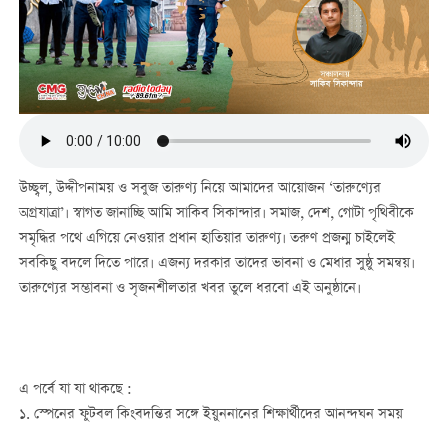
উচ্ছ্বল, উদ্দীপনাময় ও সবুজ তারুণ্য নিয়ে আমাদের আয়োজন ‘তারুণ্যের
অগ্রযাত্রা’। স্বাগত জানাচ্ছি আমি সাকিব সিকান্দার। সমাজ, দেশ, গোটা পৃথিবীকে
সমৃদ্ধির পথে এগিয়ে নেওয়ার প্রধান হাতিয়ার তারুণ্য। তরুণ প্রজন্ম চাইলেই
সবকিছু বদলে দিতে পারে। এজন্য দরকার তাদের ভাবনা ও মেধার সুষ্ঠু সমন্বয়।
তারুণ্যের সম্ভাবনা ও সৃজনশীলতার খবর তুলে ধরবো এই অনুষ্ঠানে।
এ পর্বে যা যা থাকছে :
১. স্পেনের ফুটবল কিংবদন্তির সঙ্গে ইয়ুননানের শিক্ষার্থীদের আনন্দঘন সময়