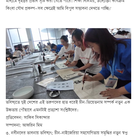
মাধ্যমে বৃহত্তর প্রভাব সৃষ্টি করা যেতে পারে। শিক্ষা বিনিময়, উদ্যোক্তা কার্যক্রম
কিংবা যৌথ প্রকল্প—সব ক্ষেত্রেই আমি বিপুল সম্ভাবনা দেখতে পাচ্ছি।'
ভবিষ্যতে দুই দেশের এই তরুণদের হাত ধরেই চীন-ভিয়েতনাম সম্পর্ক নতুন এক
উচ্চতায় পৌঁছাবে এমনটাই প্রত্যাশা সংশ্লিষ্টদের।
প্রতিবেদন: সাকিব সিকান্দার
সম্পাদনা: আফরিন মিম
৩. নবীনদের ভাবনায় ভবিষ্যৎ: চীন-নাইজেরিয়া সহযোগিতায় সমৃদ্ধির নতুন স্বপ্ন