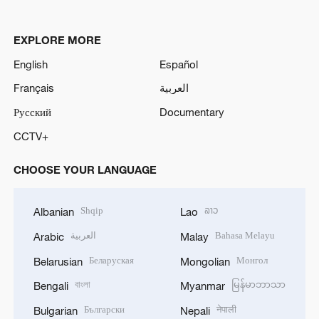
EXPLORE MORE
English
Español
Français
العربية
Русский
Documentary
CCTV+
CHOOSE YOUR LANGUAGE
Shqip
ລາວ
Albanian
Lao
العربية
Bahasa Melayu
Arabic
Malay
Беларуская
Монгол
Belarusian
Mongolian
বাংলা
မြန်မာဘာသာ
Bengali
Myanmar
Български
नेपाली
Bulgarian
Nepali