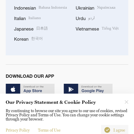
Bahasa Indonesia
Українська
Indonesian
Ukrainian
Italiano
اردو
Italian
Urdu
日本語
Tiếng Việt
Japanese
Vietnamese
한국어
Korean
DOWNLOAD OUR APP
Our Privacy Statement & Cookie Policy
By continuing to browse our site you agree to our use of cookies, revised
Privacy Policy and Terms of Use. You can change your cookie settings
through your browser.
© China Radio International.CRI. All Rights Reserved. 16A
Shijingshan Road, Beijing, China. 100040
Privacy Policy
Terms of Use
I agree