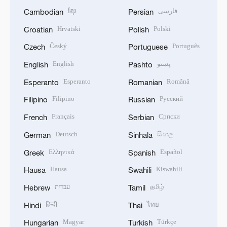
ខ្មែរ
فارسی
Cambodian
Persian
Hrvatski
Polski
Croatian
Polish
Český
Português
Czech
Portuguese
English
پښتو
English
Pashto
Esperanto
Română
Esperanto
Romanian
Filipino
Русский
Filipino
Russian
Français
Српски
French
Serbian
Deutsch
සිංහල
German
Sinhala
Ελληνικά
Español
Greek
Spanish
Hausa
Kiswahili
Hausa
Swahili
עברית
தமிழ்
Hebrew
Tamil
हिन्दी
ไทย
Hindi
Thai
Magyar
Türkçe
Hungarian
Turkish