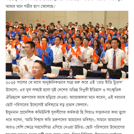
আমার মনে গভীর ছাপ ফেলেছে।'
২০২৫ সালের মে মাসে আনুষ্ঠানিকভাবে যাত্রা শুরু করে এই ‘রেড স্টাডি ট্যুরস’
উদ্যোগ। এর মূল লক্ষ্যই হলো দুই দেশের অভিন্ন বিপ্লবী ইতিহাস ও সাংস্কৃতিক
ঐতিহ্যকে তরুণদের মাঝে ছড়িয়ে দেওয়া। আয়োজকরা মনে করেন, এই ধরনের
ছোট পরিসরের উদ্যোগই ভবিষ্যতে বড় প্রভাব ফেলবে।
ইয়ুননান প্রাদেশিক কমিউনিস্ট যুবলীগের কর্মকর্তা ছি সিয়াও সম্ভাবনার কথা তুলে
ধরে বলেন, 'আমি বিশ্বাস করি তরুণদের আমাদের ভবিষ্যৎ। সামনে আমাদের
আরও বেশি ক্ষেত্রে সহযোগিতা এগিয়ে নেওয়া উচিত। ছোট পরিসরের উদ্যোগের