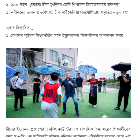
২. ২০০ বছর পুরোনো চীনা মৃৎশিল্প তৈরি শিখলেন ভিয়েতনামের তরুণরা
৩. নবীনদের ভাবনায় ভবিষ্যৎ: চীন-নাইজেরিয়া সহযোগিতায় সমৃদ্ধির নতুন স্বপ্ন
এবার বিস্তারিত...
১. স্পেনের ফুটবল কিংবদন্তির সঙ্গে ইয়ুননানের শিক্ষার্থীদের আনন্দঘন সময়
চীনের ইয়ুননান প্রদেশের চিনফিং কাউন্টির এক মাধ্যমিক বিদ্যালয়ের শিক্ষার্থীদের