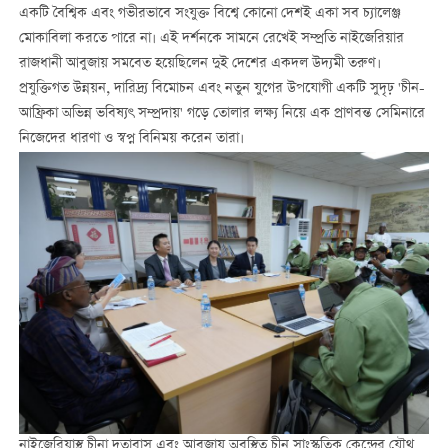
একটি বৈশ্বিক এবং গভীরভাবে সংযুক্ত বিশ্বে কোনো দেশই একা সব চ্যালেঞ্জ
মোকাবিলা করতে পারে না। এই দর্শনকে সামনে রেখেই সম্প্রতি নাইজেরিয়ার
রাজধানী আবুজায় সমবেত হয়েছিলেন দুই দেশের একদল উদ্যমী তরুণ।
প্রযুক্তিগত উন্নয়ন, দারিদ্র্য বিমোচন এবং নতুন যুগের উপযোগী একটি সুদৃঢ় 'চীন-
আফ্রিকা অভিন্ন ভবিষ্যৎ সম্প্রদায়' গড়ে তোলার লক্ষ্য নিয়ে এক প্রাণবন্ত সেমিনারে
নিজেদের ধারণা ও স্বপ্ন বিনিময় করেন তারা।
নাইজেরিয়াস্থ চীনা দূতাবাস এবং আবুজায় অবস্থিত চীন সাংস্কৃতিক কেন্দ্রের যৌথ