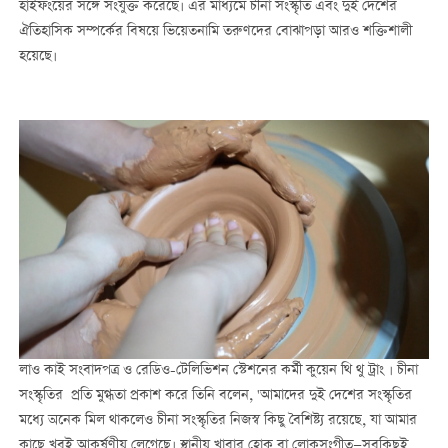
হাইফংয়ের সঙ্গে সংযুক্ত করেছে। এর মাধ্যমে চীনা সংস্কৃতি এবং দুই দেশের
ঐতিহাসিক সম্পর্কের বিষয়ে ভিয়েতনামি তরুণদের বোঝাপড়া আরও শক্তিশালী
হয়েছে।
লাও কাই সংবাদপত্র ও রেডিও-টেলিভিশন স্টেশনের কর্মী কুয়েন থি থু ট্রাং । চীনা
সংস্কৃতির প্রতি মুগ্ধতা প্রকাশ করে তিনি বলেন, 'আমাদের দুই দেশের সংস্কৃতির
মধ্যে অনেক মিল থাকলেও চীনা সংস্কৃতির নিজস্ব কিছু বৈশিষ্ট্য রয়েছে, যা আমার
কাছে খুবই আকর্ষণীয় লেগেছে। স্থানীয় খাবার হোক বা লোকসংগীত—সবকিছুই