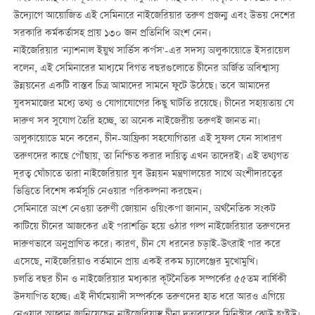
উদ্যোগে আয়োজিত এই সেমিনারে নাইজেরিয়ার তরুণ প্রজন্ম এবং উভয় দেশের
সরকারি কর্মকর্তাসহ প্রায় ১৩০ জন প্রতিনিধি অংশ নেন।
নাইজেরিয়ার 'ন্যাশনাল ইয়ুথ সার্ভিস কর্পস'-এর সদস্য অলুকায়োডে ইসরায়েল
বলেন, এই সেমিনারের মাধ্যমে বিগত বছরগুলোতে চীনের অর্জিত অবিশ্বাস্য
উন্নয়নের একটি বাস্তব চিত্র আমাদের সামনে ফুটে উঠেছে। তবে আমাদের
যুবসমাজের মধ্যে তথ্য ও যোগাযোগের কিছু ঘাটতি রয়েছে। চীনের সহায়তায় যে
দারুণ সব সুযোগ তৈরি হচ্ছে, তা অনেক নাইজেরীয় তরুণই জানত না।
অলুকায়োডে মনে করেন, চীন-আফ্রিকা সহযোগিতার এই সুফল যেন সাধারণ
তরুণদের কাছে পৌঁছায়, তা নিশ্চিত করার দায়িত্ব এখন তাদেরই। এই তথ্যগত
দূরত্ব ঘোঁচাতে তারা নাইজেরিয়ার যুব উন্নয়ন মন্ত্রণালয়ের সাথে অংশীদারত্বের
ভিত্তিতে বিশেষ কর্মসূচি নেওয়ার পরিকল্পনা করছেন।
সেমিনারে অংশ নেওয়া তরুণী জোয়ান ওয়িংকপা জানান, অর্থনৈতিক সংকট
কাটিয়ে চীনের আজকের এই পরাশক্তি হয়ে ওঠার গল্প নাইজেরিয়ার তরুণদের
দারুণভাবে অনুপ্রাণিত করে। কারণ, চীন যে ধরনের চড়াই-উৎরাই পার করে
এসেছে, নাইজেরিয়াও বর্তমানে প্রায় একই রকম চ্যালেঞ্জের মুখোমুখি।
চলতি বছর চীন ও নাইজেরিয়ার মধ্যকার কূটনৈতিক সম্পর্কের ৫৫তম বার্ষিকী
উদযাপিত হচ্ছে। এই দীর্ঘমেয়াদী সম্পর্ককে তরুণদের হাত ধরে আরও এগিয়ে
নেওয়ার আহ্বান জানিয়েছেন নাইজেরিয়াস্থ চীনা দূতাবাসের মিনিস্টার ঝোউ হংইউ।