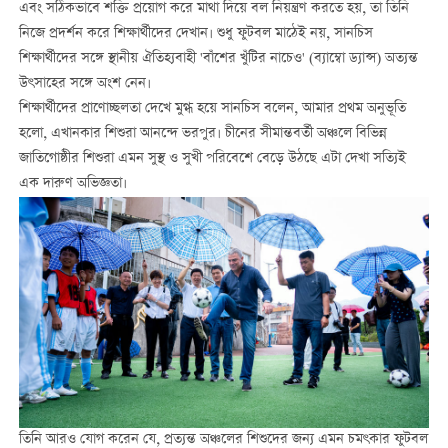
এবং সঠিকভাবে শক্তি প্রয়োগ করে মাথা দিয়ে বল নিয়ন্ত্রণ করতে হয়, তা তিনি
নিজে প্রদর্শন করে শিক্ষার্থীদের দেখান। শুধু ফুটবল মাঠেই নয়, সানচিস
শিক্ষার্থীদের সঙ্গে স্থানীয় ঐতিহ্যবাহী 'বাঁশের খুঁটির নাচেও' (ব্যাম্বো ড্যান্স) অত্যন্ত
উৎসাহের সঙ্গে অংশ নেন।
শিক্ষার্থীদের প্রাণোচ্ছলতা দেখে মুগ্ধ হয়ে সানচিস বলেন, আমার প্রথম অনুভূতি
হলো, এখানকার শিশুরা আনন্দে ভরপুর। চীনের সীমান্তবর্তী অঞ্চলে বিভিন্ন
জাতিগোষ্ঠীর শিশুরা এমন সুস্থ ও সুখী পরিবেশে বেড়ে উঠছে এটা দেখা সত্যিই
এক দারুণ অভিজ্ঞতা।
তিনি আরও যোগ করেন যে, প্রত্যন্ত অঞ্চলের শিশুদের জন্য এমন চমৎকার ফুটবল