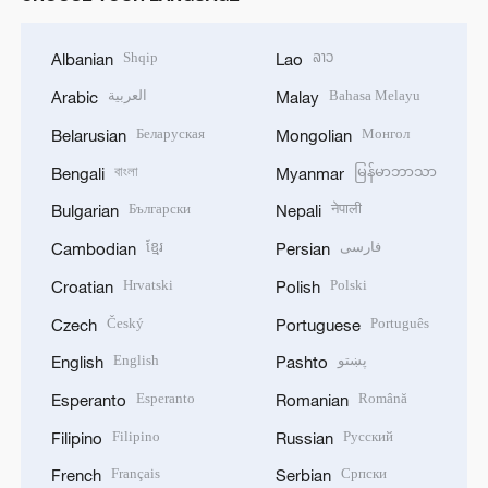
Shqip
ລາວ
Albanian
Lao
العربية
Bahasa Melayu
Arabic
Malay
Беларуская
Монгол
Belarusian
Mongolian
বাংলা
မြန်မာဘာသာ
Bengali
Myanmar
Български
नेपाली
Bulgarian
Nepali
ខ្មែរ
فارسی
Cambodian
Persian
Hrvatski
Polski
Croatian
Polish
Český
Português
Czech
Portuguese
English
پښتو
English
Pashto
Esperanto
Română
Esperanto
Romanian
Filipino
Русский
Filipino
Russian
Français
Српски
French
Serbian