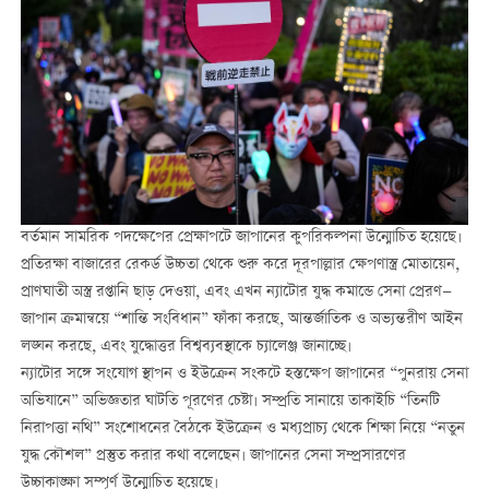
বর্তমান সামরিক পদক্ষেপের প্রেক্ষাপটে জাপানের কুপরিকল্পনা উন্মোচিত হয়েছে।
প্রতিরক্ষা বাজারের রেকর্ড উচ্চতা থেকে শুরু করে দূরপাল্লার ক্ষেপণাস্ত্র মোতায়েন,
প্রাণঘাতী অস্ত্র রপ্তানি ছাড় দেওয়া, এবং এখন ন্যাটোর যুদ্ধ কমান্ডে সেনা প্রেরণ—
জাপান ক্রমান্বয়ে “শান্তি সংবিধান” ফাঁকা করছে, আন্তর্জাতিক ও অভ্যন্তরীণ আইন
লঙ্ঘন করছে, এবং যুদ্ধোত্তর বিশ্বব্যবস্থাকে চ্যালেঞ্জ জানাচ্ছে।
ন্যাটোর সঙ্গে সংযোগ স্থাপন ও ইউক্রেন সংকটে হস্তক্ষেপ জাপানের “পুনরায় সেনা
অভিযানে” অভিজ্ঞতার ঘাটতি পূরণের চেষ্টা। সম্প্রতি সানায়ে তাকাইচি “তিনটি
নিরাপত্তা নথি” সংশোধনের বৈঠকে ইউক্রেন ও মধ্যপ্রাচ্য থেকে শিক্ষা নিয়ে “নতুন
যুদ্ধ কৌশল” প্রস্তুত করার কথা বলেছেন। জাপানের সেনা সম্প্রসারণের
উচ্চাকাঙ্ক্ষা সম্পূর্ণ উন্মোচিত হয়েছে।