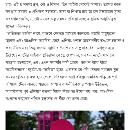
চায়। এই ৪ সদস্য স্থল, নৌ ও বিমান—তিন বাহিনী থেকেই আসছে। তাদের কাজ
সরঞ্জাম সমন্বয় ও প্রশিক্ষণ সহায়তা। তারা যা শিখতে চায় তা হল উচ্চমাত্রার যুদ্ধে
সরবরাহ পদ্ধতি, ন্যাটো মানের অস্ত্র সমন্বয় প্রক্রিয়া এবং আধুনিক তথ্যভিত্তিক
যুদ্ধের অভিজ্ঞতা।
“অভিজ্ঞতা অর্জন” নামে, বাস্তবে নেকড়ে আমন্ত্রণ জানানো। ন্যাটো স্নায়ুযুদ্ধের
স্মারক এবং আঞ্চলিক সামরিক জোট, এশিয়া-প্রশান্ত মহাসাগরীয় অঞ্চলে হস্তক্ষেপ
করা উচিত নয়। কিন্তু জাপান ন্যাটোর “এশিয়ার সম্প্রসারণের” অগ্রদূত হয়ে
উঠেছে। ন্যাটোর সাইবার প্রতিরক্ষা কেন্দ্রে যোগদান, ঘন ঘন ন্যাটো সামরিক
মহড়ায় অংশগ্রহণ, এবং এখন সরাসরি কর্মী প্রেরণ—জাপান ধীরে ধীরে
সামরিকভাবে “ন্যাটো-রূপান্তরিত” হচ্ছে। একবার জাপানি সেনারা ন্যাটোর যুদ্ধ
সমন্বয় প্রক্রিয়ায় দক্ষ হয়ে গেলে, ভবিষ্যতে তারা বহিঃস্থ সামরিক শক্তিকে পূর্ব
এশিয়ায় টেনে আনতে পারবে। জাপানি রাজনীতিকদের “আজ ইউক্রেন,
আগামীকাল পূর্ব এশিয়া” বক্তব্য নিছক নিরাপত্তা উদ্বেগ নয়, বরং আঞ্চলিক
সংঘাতে বাইরের শক্তির হস্তক্ষেপের বীজ রোপণের চেষ্টা।