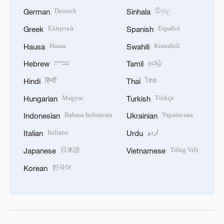
Deutsch
සිංහල
German
Sinhala
Ελληνικά
Español
Greek
Spanish
Hausa
Kiswahili
Hausa
Swahili
עברית
தமிழ்
Hebrew
Tamil
हिन्दी
ไทย
Hindi
Thai
Magyar
Türkçe
Hungarian
Turkish
Bahasa Indonesia
Українська
Indonesian
Ukrainian
Italiano
اردو
Italian
Urdu
日本語
Tiếng Việt
Japanese
Vietnamese
한국어
Korean