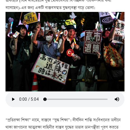
তাকাইচি (যিনি দীর্ঘমেয়াদি যুদ্ধ মোকাবিলার বিপজ্জনক পরিকল্পনার কথা
বলেছেন)-এর জন্য একটি বাস্তবসম্মত যুদ্ধব্যবস্থা গড়ে তোলা।
“প্রতিরক্ষা শিক্ষা” নামে, বাস্তবে “যুদ্ধ শিক্ষা”। দীর্ঘদিন শান্তি সংবিধানের অধীনে
থাকা জাপানের আত্মরক্ষা বাহিনীর বাস্তব যুদ্ধের অভাব ডানপন্থীরা পূরণ করতে