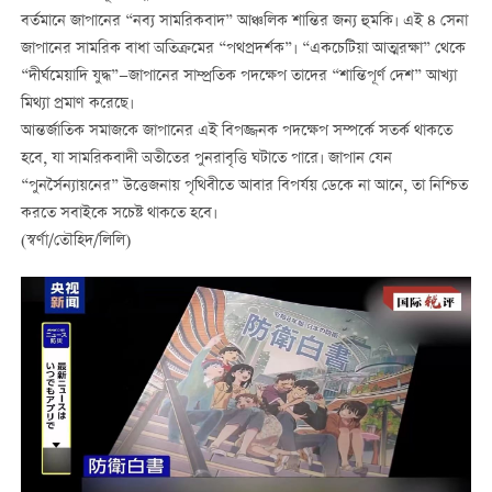
বর্তমানে জাপানের “নব্য সামরিকবাদ” আঞ্চলিক শান্তির জন্য হুমকি। এই ৪ সেনা
জাপানের সামরিক বাধা অতিক্রমের “পথপ্রদর্শক”। “একচেটিয়া আত্মরক্ষা” থেকে
“দীর্ঘমেয়াদি যুদ্ধ”—জাপানের সাম্প্রতিক পদক্ষেপ তাদের “শান্তিপূর্ণ দেশ” আখ্যা
মিথ্যা প্রমাণ করেছে।
আন্তর্জাতিক সমাজকে জাপানের এই বিপজ্জনক পদক্ষেপ সম্পর্কে সতর্ক থাকতে
হবে, যা সামরিকবাদী অতীতের পুনরাবৃত্তি ঘটাতে পারে। জাপান যেন
“পুনর্সৈন্যায়নের” উত্তেজনায় পৃথিবীতে আবার বিপর্যয় ডেকে না আনে, তা নিশ্চিত
করতে সবাইকে সচেষ্ট থাকতে হবে।
(স্বর্ণা/তৌহিদ/লিলি)