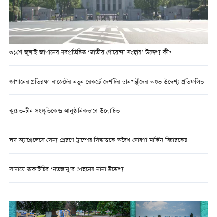
৩১শে জুলাই জাপানের নবপ্রতিষ্ঠিত ‘জাতীয় গোয়েন্দা সংস্থার’ উদ্দেশ্য কী?
জাপানের প্রতিরক্ষা বাজেটের নতুন রেকর্ডে দেশটির ডানপন্থীদের অশুভ উদ্দেশ্য প্রতিফলিত
কুয়েত-চীন সংস্কৃতিকেন্দ্র আনুষ্ঠানিকভাবে উন্মোচিত
লস অ্যাঞ্জেলেসে সৈন্য প্রেরণে ট্রাম্পের সিদ্ধান্তকে অবৈধ ঘোষণা মার্কিন বিচারকের
সানায়ে তাকাইচির ‘নতজানু’র পেছনের নানা উদ্দেশ্য