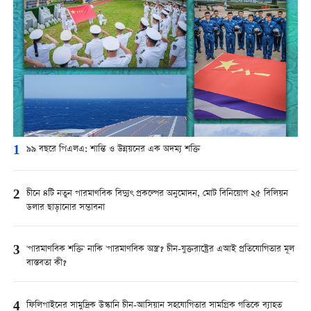
1
৯৯ বছরে পিএলএ: শান্তি ও উন্নয়নের এক অদম্য শক্তি
2
চীনে ৪টি নতুন পারমাণবিক বিদ্যুৎ প্রকল্পের অনুমোদন, মোট বিনিয়োগ ২৫ বিলিয়ন
ডলার ছাড়ানোর সম্ভাবনা
3
'পারমাণবিক শক্তি' নাকি 'পারমাণবিক অস্ত্র'? চীন-যুক্তরাষ্ট্রের এআই প্রতিযোগিতার মূল
বাস্তবতা কী?
4
ফিলিপাইনের সামুদ্রিক উস্কানি চীন-আসিয়ান সহযোগিতার সামগ্রিক গতিকে ব্যাহত