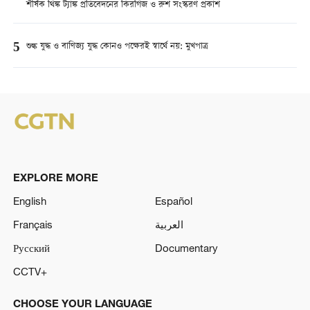
শীর্ষক থিঙ্ক ট্যাঙ্ক প্রতিবেদনের কিরগিজ ও রুশ সংস্করণ প্রকাশ
5
শুল্ক যুদ্ধ ও বাণিজ্য যুদ্ধ কোনও পক্ষেরই স্বার্থে নয়: মুখপাত্র
EXPLORE MORE
English
Español
Français
العربية
Русский
Documentary
CCTV+
CHOOSE YOUR LANGUAGE