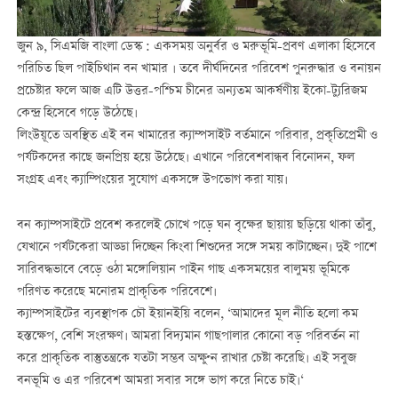
জুন ৯, সিএমজি বাংলা ডেস্ক : একসময় অনুর্বর ও মরুভূমি-প্রবণ এলাকা হিসেবে
পরিচিত ছিল পাইচিথান বন খামার । তবে দীর্ঘদিনের পরিবেশ পুনরুদ্ধার ও বনায়ন
প্রচেষ্টার ফলে আজ এটি উত্তর-পশ্চিম চীনের অন্যতম আকর্ষণীয় ইকো-ট্যুরিজম
কেন্দ্র হিসেবে গড়ে উঠেছে।
লিংউয়ূতে অবস্থিত এই বন খামারের ক্যাম্পসাইট বর্তমানে পরিবার, প্রকৃতিপ্রেমী ও
পর্যটকদের কাছে জনপ্রিয় হয়ে উঠেছে। এখানে পরিবেশবান্ধব বিনোদন, ফল
সংগ্রহ এবং ক্যাম্পিংয়ের সুযোগ একসঙ্গে উপভোগ করা যায়।
বন ক্যাম্পসাইটে প্রবেশ করলেই চোখে পড়ে ঘন বৃক্ষের ছায়ায় ছড়িয়ে থাকা তাঁবু,
যেখানে পর্যটকেরা আড্ডা দিচ্ছেন কিংবা শিশুদের সঙ্গে সময় কাটাচ্ছেন। দুই পাশে
সারিবদ্ধভাবে বেড়ে ওঠা মঙ্গোলিয়ান পাইন গাছ একসময়ের বালুময় ভূমিকে
পরিণত করেছে মনোরম প্রাকৃতিক পরিবেশে।
ক্যাম্পসাইটের ব্যবস্থাপক চৌ ইয়ানইয়ি বলেন, ‘আমাদের মূল নীতি হলো কম
হস্তক্ষেপ, বেশি সংরক্ষণ। আমরা বিদ্যমান গাছপালার কোনো বড় পরিবর্তন না
করে প্রাকৃতিক বাস্তুতন্ত্রকে যতটা সম্ভব অক্ষুণ্ন রাখার চেষ্টা করেছি। এই সবুজ
বনভূমি ও এর পরিবেশ আমরা সবার সঙ্গে ভাগ করে নিতে চাই।‘