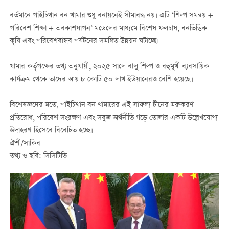
বর্তমানে পাইচিথান বন খামার শুধু বনায়নেই সীমাবদ্ধ নয়। এটি ‘শিল্প সমন্বয় +
পরিবেশ শিক্ষা + অবকাশযাপন’ মডেলের মাধ্যমে বিশেষ ফলচাষ, বনভিত্তিক
কৃষি এবং পরিবেশবান্ধব পর্যটনের সমন্বিত উন্নয়ন ঘটাচ্ছে।
খামার কর্তৃপক্ষের তথ্য অনুযায়ী, ২০২৫ সালে বালু শিল্প ও বহুমুখী ব্যবসায়িক
কার্যক্রম থেকে তাদের আয় ৮ কোটি ৫০ লাখ ইউয়ানেরও বেশি হয়েছে।
বিশেষজ্ঞদের মতে, পাইচিথান বন খামারের এই সাফল্য চীনের মরুকরণ
প্রতিরোধ, পরিবেশ সংরক্ষণ এবং সবুজ অর্থনীতি গড়ে তোলার একটি উল্লেখযোগ্য
উদাহরণ হিসেবে বিবেচিত হচ্ছে।
ঐশী/সাকিব
তথ্য ও ছবি: সিসিটিভি