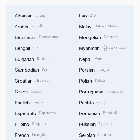
Shqip
ລາວ
Albanian
Lao
العربية
Bahasa Melayu
Arabic
Malay
Беларуская
Монгол
Belarusian
Mongolian
বাংলা
မြန်မာဘာသာ
Bengali
Myanmar
Български
नेपाली
Bulgarian
Nepali
ខ្មែរ
فارسی
Cambodian
Persian
Hrvatski
Polski
Croatian
Polish
Český
Português
Czech
Portuguese
English
پښتو
English
Pashto
Esperanto
Română
Esperanto
Romanian
Filipino
Русский
Filipino
Russian
Français
Српски
French
Serbian