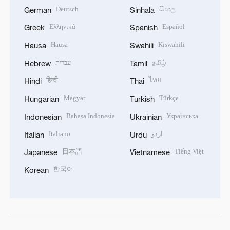
Deutsch
සිංහල
German
Sinhala
Ελληνικά
Español
Greek
Spanish
Hausa
Kiswahili
Hausa
Swahili
עברית
தமிழ்
Hebrew
Tamil
हिन्दी
ไทย
Hindi
Thai
Magyar
Türkçe
Hungarian
Turkish
Bahasa Indonesia
Українська
Indonesian
Ukrainian
Italiano
اردو
Italian
Urdu
日本語
Tiếng Việt
Japanese
Vietnamese
한국어
Korean