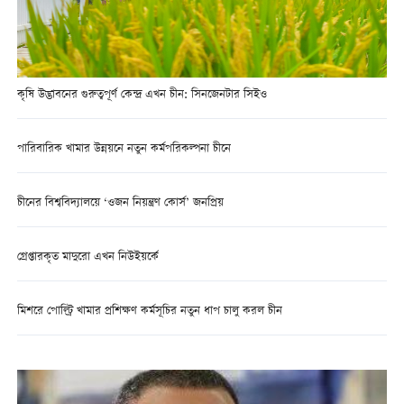
কৃষি উদ্ভাবনের গুরুত্বপূর্ণ কেন্দ্র এখন চীন: সিনজেনটার সিইও
পারিবারিক খামার উন্নয়নে নতুন কর্মপরিকল্পনা চীনে
চীনের বিশ্ববিদ্যালয়ে ‘ওজন নিয়ন্ত্রণ কোর্স’ জনপ্রিয়
গ্রেপ্তারকৃত মাদুরো এখন নিউইয়র্কে
মিশরে পোল্ট্রি খামার প্রশিক্ষণ কর্মসূচির নতুন ধাপ চালু করল চীন