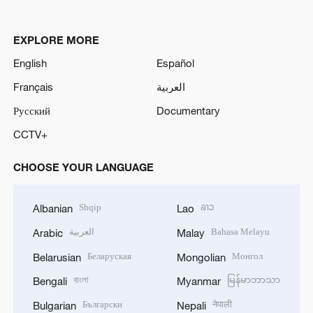
EXPLORE MORE
English
Español
Français
العربية
Русский
Documentary
CCTV+
CHOOSE YOUR LANGUAGE
Shqip
ລາວ
Albanian
Lao
العربية
Bahasa Melayu
Arabic
Malay
Беларуская
Монгол
Belarusian
Mongolian
বাংলা
မြန်မာဘာသာ
Bengali
Myanmar
Български
नेपाली
Bulgarian
Nepali