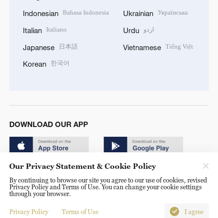
Bahasa Indonesia
Українська
Indonesian
Ukrainian
Italiano
اردو
Italian
Urdu
日本語
Tiếng Việt
Japanese
Vietnamese
한국어
Korean
DOWNLOAD OUR APP
Our Privacy Statement & Cookie Policy
By continuing to browse our site you agree to our use of cookies, revised
Privacy Policy and Terms of Use. You can change your cookie settings
through your browser.
© China Radio International.CRI. All Rights Reserved. 16A
Shijingshan Road, Beijing, China. 100040
Privacy Policy
Terms of Use
I agree