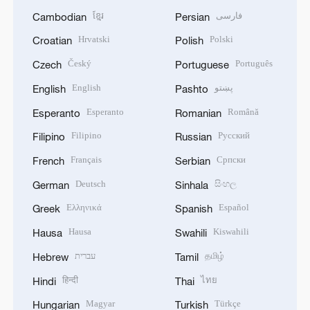
ខ្មែរ
فارسی
Cambodian
Persian
Hrvatski
Polski
Croatian
Polish
Český
Português
Czech
Portuguese
English
پښتو
English
Pashto
Esperanto
Română
Esperanto
Romanian
Filipino
Русский
Filipino
Russian
Français
Српски
French
Serbian
Deutsch
සිංහල
German
Sinhala
Ελληνικά
Español
Greek
Spanish
Hausa
Kiswahili
Hausa
Swahili
עברית
தமிழ்
Hebrew
Tamil
हिन्दी
ไทย
Hindi
Thai
Magyar
Türkçe
Hungarian
Turkish