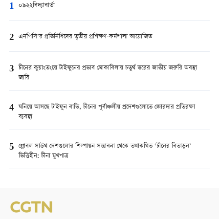
1
০৯২২বিদ্যাবার্তা
2
এনপিসি’র প্রতিনিধিদের তৃতীয় প্রশিক্ষণ-কর্মশালা আয়োজিত
3
চীনের কুয়াংতংয়ে টাইফুনের প্রভাব মোকাবিলায় চতুর্থ স্তরের জাতীয় জরুরি অবস্থা
জারি
4
ঘনিয়ে আসছে টাইফুন বাভি, চীনের পূর্বাঞ্চলীয় প্রদেশগুলোতে জোরদার প্রতিরক্ষা
ব্যবস্থা
5
গ্লোবল সাউথ দেশগুলোর শিল্পায়ন সম্ভাবনা থেকে তথাকথিত ‘চীনের বিতাড়ন’
ভিত্তিহীন: চীনা মুখপাত্র