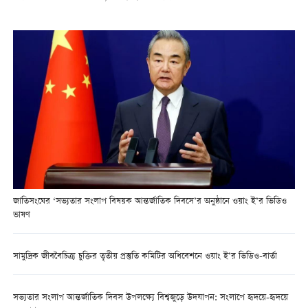
জাতিসংঘের ‘সভ্যতার সংলাপ বিষয়ক আন্তর্জাতিক দিবসে’র অনুষ্ঠানে ওয়াং ই’র ভিডিও
ভাষণ
সামুদ্রিক জীববৈচিত্র্য চুক্তির তৃতীয় প্রস্তুতি কমিটির অধিবেশনে ওয়াং ই’র ভিডিও-বার্তা
সভ্যতার সংলাপ আন্তর্জাতিক দিবস উপলক্ষ্যে বিশ্বজুড়ে উদযাপন: সংলাপে হৃদয়ে-হৃদয়ে