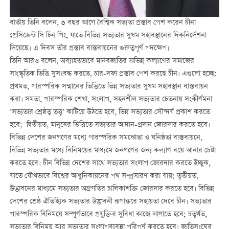
বার্তায় তিনি বলেন, ৩ বছর আগে বৈশ্বিক সভ্যতা প্রস্তাব পেশ করেন চীনা
প্রেসিডেন্ট সি চিন পিং, যাতে বিভিন্ন সভ্যতার সুষম সহাবস্থানের দিকনির্দেশনা
দিয়েছে। এ দিবস তাঁর প্রস্তাব বাস্তবায়নের গুরুত্বপূর্ণ পদক্ষেপ।
তিনি আরও বলেন, অব্যাহতভাবে মানবজাতির অভিন্ন কল্যাণের সমাজের
সাংস্কৃতিক ভিত্তি সুসংবদ্ধ করতে, চার-দফা প্রস্তাব পেশ করছে চীন। এগুলো হচ্ছে:
প্রথমত, পারস্পরিক সম্মানের ভিত্তিতে ভিন্ন সভ্যতার সুষম সহাবস্থান বাস্তবায়ন
করা। সমতা, পারস্পরিক শেখা, সংলাপ, সহনশীল সভ্যতার চেতনায় সংকীর্ণমনা
‘সভ্যতার শ্রেষ্ঠত্ব তত্ত্ব’ কাটিয়ে উঠতে হবে, ভিন্ন সভ্যতার সৌন্দর্য প্রকাশ করতে
হবে; দ্বিতীয়ত, মানুষের ভিত্তিতে সভ্যতার আদান-প্রদান জোরদার করতে হবে।
বিভিন্ন দেশের জনগণের মধ্যে পারস্পরিক সমঝোতা ও ঘনিষ্ঠতা বাস্তবায়নে,
বিভিন্ন সভ্যতার মধ্যে বিনিময়ের মাধ্যমে জনগণের জন্য কল্যাণ বয়ে আনার চেষ্টা
করতে হবে। চীন বিভিন্ন দেশের সাথে সভ্যতার সংলাপ জোরদার করতে ইচ্ছুক,
যাতে যৌথভাবে বিশ্বের আধুনিকায়নের পথ সম্প্রসারণ করা যায়; তৃতীয়ত,
উদ্ভাবনের মাধ্যমে সভ্যতার অগ্রগতির চালিকাশক্তি জোরদার করতে হবে। বিভিন্ন
দেশের শ্রেষ্ঠ ঐতিহ্যিক সভ্যতার উদ্ভাবনী রূপান্তরে সহায়তা দেবে চীন। সভ্যতার
পারস্পরিক বিনিময়ে সম্পূর্ণভাবে প্রযুক্তির সুবিধা কাজে লাগাতে হবে; চতুর্থত,
সভ্যতার বিনিময় আর সভ্যতার সংলাপব্যবস্থা পরিপূর্ণ করতে হবে। জাতিসংঘের