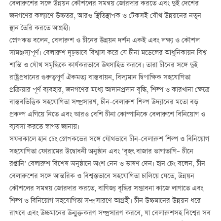
বেলারুশের সঙ্গে উন্নয়ন কৌশলের সমন্বয় জোরদার করতে এবং দুই দেশের
জনগণের কল্যাণে উচ্চতর, আরও স্থিতিস্থাপক ও টেকসই যৌথ উন্নয়নের নতুন
স্থান তৈরি করতে আগ্রহী।
স্নোপকভ বলেন, বেলারুশ ও চীনের উন্নয়ন দর্শন একই এবং লক্ষ্য ও কৌশল
সামঞ্জস্যপূর্ণ। বেলারুশ দৃঢ়ভাবে বিশ্বাস করে যে চীনা মডেলের আধুনিকায়ন বিশ্ব
শান্তি ও যৌথ সমৃদ্ধিকে কার্যকরভাবে উত্সাহিত করবে। তারা চীনের সঙ্গে দুই
রাষ্ট্রপ্রধানের গুরুত্বপূর্ণ ঐকমত্য বাস্তবায়ন, বিদ্যমান দ্বিপাক্ষিক সহযোগিতা
প্রক্রিয়ার পূর্ণ ব্যবহার, জনগণের মধ্যে আদানপ্রদান বৃদ্ধি, শিল্প ও কারখানা ক্ষেত্রে
বাস্তবভিত্তিক সহযোগিতা সম্প্রসারণ, চীন-বেলারুশ শিল্প উদ্যানের মতো বড়
প্রকল্প এগিয়ে নিতে এবং আরও বেশি চীনা কোম্পানিকে বেলারুশে বিনিয়োগ ও
ব্যবসা করতে স্বাগত জানায়।
সফরকালে হান চেং স্নোপকভের সঙ্গে যৌথভাবে চীন-বেলারুশ শিল্প ও বিনিয়োগ
সহযোগিতা ফোরামের উদ্বোধনী অনুষ্ঠান এবং ‘বৃহৎ বাজার ভাগাভাগি– চীনে
রপ্তানি’ বেলারুশ বিশেষ অনুষ্ঠানে অংশ নেন ও ভাষণ দেন। হান চেং বলেন, চীন
বেলারুশের সঙ্গে আন্তরিক ও বিশ্বস্তভাবে সহযোগিতা চালিয়ে যেতে, উন্নয়ন
কৌশলের সমন্বয় জোরদার করতে, বাণিজ্য বৃদ্ধির সম্ভাবনা কাজে লাগাতে এবং
শিল্প ও বিনিয়োগ সহযোগিতা সম্প্রসারণে আগ্রহী। চীন উচ্চমানের উন্নয়ন ধরে
রাখবে এবং উচ্চমানের উন্মুক্তকরণ সম্প্রসারণ করবে, যা বেলারুশসহ বিশ্বের সব