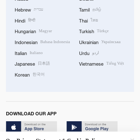
עברית
தமிழ்
Hebrew
Tamil
हिन्दी
ไทย
Hindi
Thai
Magyar
Türkçe
Hungarian
Turkish
Bahasa Indonesia
Українська
Indonesian
Ukrainian
Italiano
اردو
Italian
Urdu
日本語
Tiếng Việt
Japanese
Vietnamese
한국어
Korean
DOWNLOAD OUR APP