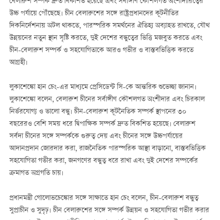
বেলারুশ সম্পর্ক দ্রুত বিকশিত হয়েছে এবং সর্বাঙ্গীণ কৌশলগত অংশীদারিত্বের
উচ্চ পর্যায়ে পৌঁছেছে। চীন বেলারুশের সঙ্গে রাষ্ট্রপ্রধানদের কূটনীতির
দিকনির্দেশনায় অটল থাকতে, পারস্পরিক সমর্থনের ঐতিহ্য অব্যাহত রাখতে, যৌথ
উন্নয়নের নতুন স্থান সৃষ্টি করতে, দুই দেশের বন্ধুত্বের ভিত্তি মজবুত করতে এবং
চীন-বেলারুশ সম্পর্ক ও সহযোগিতাকে আরও গভীর ও বাস্তবভিত্তিক করতে
আগ্রহী।
লুকাশেঙ্কো হান চেং-এর মাধ্যমে প্রেসিডেন্ট সি-কে আন্তরিক শুভেচ্ছা জানান।
লুকাশেঙ্কো বলেন, বেলারুশ চীনের সর্বাঙ্গীণ কৌশলগত অংশীদার এবং চিরকাল
নির্ভরযোগ্য ও ভালো বন্ধু। চীন-বেলারুশ কূটনৈতিক সম্পর্ক স্থাপনের ৩০
বছরেরও বেশি সময় ধরে দ্বিপাক্ষিক সম্পর্ক দ্রুত বিকশিত হয়েছে। বেলারুশ
সর্বদা চীনের সঙ্গে সম্পর্ককে গুরুত্ব দেয় এবং চীনের সঙ্গে উচ্চপর্যায়ের
আদানপ্রদান জোরদার করা, রাজনৈতিক পারস্পরিক আস্থা বাড়ানো, বাস্তবভিত্তিক
সহযোগিতা গভীর করা, জনগণের বন্ধুত্ব ধরে রাখা এবং দুই দেশের সম্পর্কের
ক্রমাগত অগ্রগতি চায়।
প্রধানমন্ত্রী গোলোভচেঙ্কোর সঙ্গে সাক্ষাতে হান চেং বলেন, চীন-বেলারুশ বন্ধুত্ব
সুপ্রাচীন ও সুদৃঢ়। চীন বেলারুশের সঙ্গে সম্পর্ক উন্নয়ন ও সহযোগিতা গভীর করার