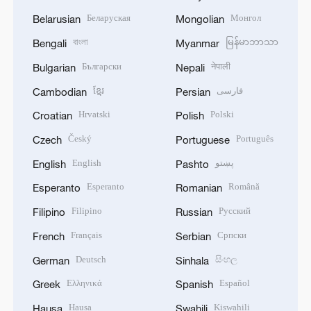
Беларуская
Монгол
Belarusian
Mongolian
বাংলা
မြန်မာဘာသာ
Bengali
Myanmar
Български
नेपाली
Bulgarian
Nepali
ខ្មែរ
فارسی
Cambodian
Persian
Hrvatski
Polski
Croatian
Polish
Český
Português
Czech
Portuguese
English
پښتو
English
Pashto
Esperanto
Română
Esperanto
Romanian
Filipino
Русский
Filipino
Russian
Français
Српски
French
Serbian
Deutsch
සිංහල
German
Sinhala
Ελληνικά
Español
Greek
Spanish
Hausa
Kiswahili
Hausa
Swahili