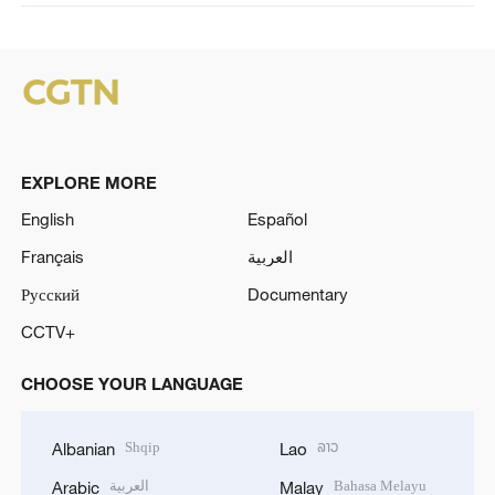
EXPLORE MORE
English
Español
Français
العربية
Русский
Documentary
CCTV+
CHOOSE YOUR LANGUAGE
Shqip
ລາວ
Albanian
Lao
العربية
Bahasa Melayu
Arabic
Malay