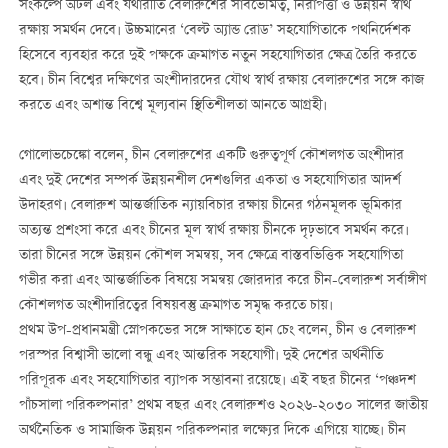
সংকল্পে অটল এবং যথারীতি বেলারুশের সার্বভৌমত্ব, নিরাপত্তা ও উন্নয়ন স্বার্থ
রক্ষায় সমর্থন দেবে। উচ্চমানের ‘বেল্ট অ্যান্ড রোড’ সহযোগিতাকে পথনির্দেশক
হিসেবে ব্যবহার করে দুই পক্ষকে ক্রমাগত নতুন সহযোগিতার ক্ষেত্র তৈরি করতে
হবে। চীন বিশ্বের দক্ষিণের অংশীদারদের যৌথ স্বার্থ রক্ষায় বেলারুশের সঙ্গে কাজ
করতে এবং অশান্ত বিশ্বে মূল্যবান স্থিতিশীলতা আনতে আগ্রহী।
গোলোভচেঙ্কো বলেন, চীন বেলারুশের একটি গুরুত্বপূর্ণ কৌশলগত অংশীদার
এবং দুই দেশের সম্পর্ক উন্নয়নশীল দেশগুলির একতা ও সহযোগিতার আদর্শ
উদাহরণ। বেলারুশ আন্তর্জাতিক ন্যায়বিচার রক্ষায় চীনের গঠনমূলক ভূমিকার
অত্যন্ত প্রশংসা করে এবং চীনের মূল স্বার্থ রক্ষায় চীনকে দৃঢ়ভাবে সমর্থন করে।
তারা চীনের সঙ্গে উন্নয়ন কৌশল সমন্বয়, সব ক্ষেত্রে বাস্তবভিত্তিক সহযোগিতা
গভীর করা এবং আন্তর্জাতিক বিষয়ে সমন্বয় জোরদার করে চীন-বেলারুশ সর্বাঙ্গীণ
কৌশলগত অংশীদারিত্বের বিষয়বস্তু ক্রমাগত সমৃদ্ধ করতে চায়।
প্রথম উপ-প্রধানমন্ত্রী স্নোপকভের সঙ্গে সাক্ষাতে হান চেং বলেন, চীন ও বেলারুশ
পরস্পর বিশ্বাসী ভালো বন্ধু এবং আন্তরিক সহযোগী। দুই দেশের অর্থনীতি
পরিপূরক এবং সহযোগিতার ব্যাপক সম্ভাবনা রয়েছে। এই বছর চীনের ‘পঞ্চদশ
পাঁচসালা পরিকল্পনার’ প্রথম বছর এবং বেলারুশও ২০২৬-২০৩০ সালের জাতীয়
অর্থনৈতিক ও সামাজিক উন্নয়ন পরিকল্পনার লক্ষ্যের দিকে এগিয়ে যাচ্ছে। চীন