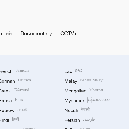
сский
Documentary
CCTV+
French
Français
Lao
ລາວ
German
Deutsch
Malay
Bahasa Melayu
Greek
Ελληνικά
Mongolian
Монгол
Hausa
Hausa
Myanmar
မြန်မာဘာသာ
Hebrew
עברית
Nepali
नेपाली
Hindi
हिन्दी
Persian
فارسی