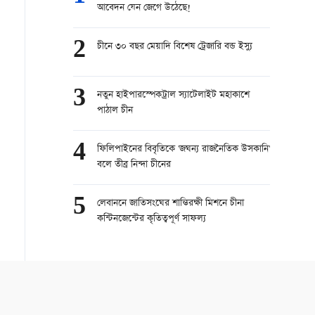
আবেদন যেন জেগে উঠেছে!
2
চীনে ৩০ বছর মেয়াদি বিশেষ ট্রেজারি বন্ড ইস্যু
3
নতুন হাইপারস্পেকট্রাল স্যাটেলাইট মহাকাশে
পাঠাল চীন
4
ফিলিপাইনের বিবৃতিকে 'জঘন্য রাজনৈতিক উসকানি'
বলে তীব্র নিন্দা চীনের
5
লেবাননে জাতিসংঘের শান্তিরক্ষী মিশনে চীনা
কন্টিনজেন্টের কৃতিত্বপূর্ণ সাফল্য