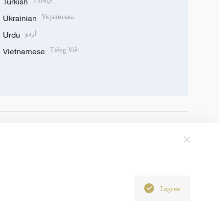
Turkish
Türkçe
Ukrainian
Українська
Urdu
اردو
Vietnamese
Tiếng Việt
I agree