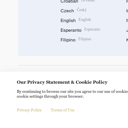
Croatian
Hrvatski
Czech
Český
English
English
Esperanto
Esperanto
Filipino
Filipino
DOWNLOAD OUR APP
Our Privacy Statement & Cookie Policy
By continuing to browse our site you agree to our use of cooki
cookie settings through your browser.
Privacy Policy
Terms of Use
© China Radio International.CRI. All Rights Reserved. 16A S