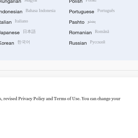
Hungarian
Magyar
Polish
Polski
Indonesian
Bahasa Indonesia
Portuguese
Português
Italian
Italiano
Pashto
پښتو
Japanese
日本語
Romanian
Română
Korean
한국어
Russian
Русский
es, revised Privacy Policy and Terms of Use. You can change your
hijingshan Road, Beijing, China. 100040