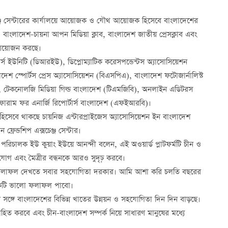
েঞ্জ সেন্টারের কার্যালয়ে আয়োজক ও যৌথ আয়োজক হিসেবে বাংলাদেশের
 বাংলাদেশ-চায়না আপন মিডিয়া ক্লাব, বাংলাদেশ জাতীয় প্রেসক্লাব এবং
র আয়োজন করছে।
্স ইউনিটি (ডিআরইউ), ডিপ্লোম্যাটিক করেসপন্ডেন্টস অ্যাসোসিয়েশন
শ স্পোর্টস প্রেস অ্যাসোসিয়েশন (বিএসপিএ), বাংলাদেশ ফটোজার্নালিস্ট
েএ), টেকনোলজি মিডিয়া গিল্ড বাংলাদেশ (টিএমজিবি), অনলাইন এডিটরস
ফোরাম ফর এনার্জি রিপোর্টার্স বাংলাদেশ (এফইআরবি)।
 হিসেবে থাকছে চায়নিজ এন্টারপ্রাইজেস অ্যাসোসিয়েশন ইন বাংলাদেশ
রেন্ডশিপ এক্সচেঞ্জ সেন্টার।
াগের পরিচালক ইউ কুয়াং ইউয়ে আনন্দী বলেন, এই অওয়ার্ড প্লাটফর্মটি চীন ও
যোগ এবং মৈত্রীর বন্ধনকে আরও সুদৃঢ় করবে।
ফলাফল দেখতে সবার সহযোগিতা দরকার। আমি আশা করি চলতি বছরের
রা একটি ভালো ফলাফল পাবো।
র সঙ্গে বাংলাদেশের বিভিন্ন খাতের উন্নয়ন ও সহযোগিতা দিন দিন বাড়ছে।
ত করবে এবং চীন-বাংলাদেশ সম্পর্ক নিয়ে সাধারণ মানুষের মধ্যে