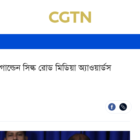
োল্ডেন সিল্ক রোড মিডিয়া অ্যাওয়ার্ডস