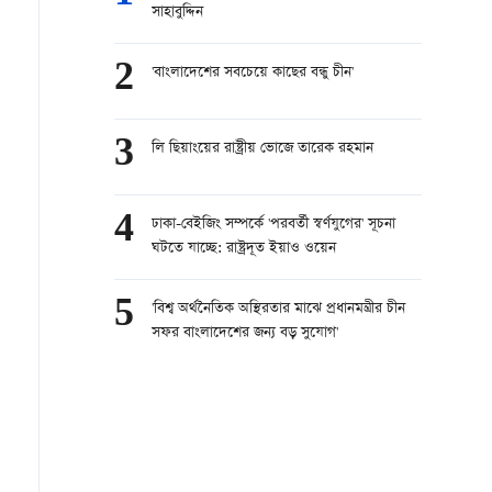
সাহাবুদ্দিন
2
'বাংলাদেশের সবচেয়ে কাছের বন্ধু চীন'
3
লি ছিয়াংয়ের রাষ্ট্রীয় ভোজে তারেক রহমান
4
ঢাকা-বেইজিং সম্পর্কে 'পরবর্তী স্বর্ণযুগের' সূচনা
ঘটতে যাচ্ছে: রাষ্ট্রদূত ইয়াও ওয়েন
5
'বিশ্ব অর্থনৈতিক অস্থিরতার মাঝে প্রধানমন্ত্রীর চীন
সফর বাংলাদেশের জন্য বড় সুযোগ'