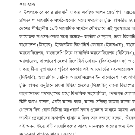
করা হচ্ছে।
এ উপলক্ষে রোববার রাজধানী ঢাকায় অবস্থিত আপন ফ্রেন্ডশিপ এক্সচ
প্রথিতযশা সাংবাদিক সংগঠনগুলোর মধ্যে সমঝোতা চুক্তি স্বাক্ষরিত হয়।
দেশের শীর্ষস্থানীয় ১০টি সাংবাদিক সংগঠন যৌথভাবে এই পুরস্কারে
আয়োজক সংগঠনগুলোর মধ্যে রয়েছে— জাতীয় প্রেসক্লাব, ঢাকা রিপোর্টার
বাংলাদেশ (ডিক্যাব), ইকোনমিক রিপোর্টার্স ফোরাম (ইআরএফ), বাংলাদে
অ্যাসোসিয়েশন, বাংলাদেশি সিনে-জার্নালিস্ট অ্যাসোসিয়েশন (বিসিজ
অ্যালায়েন্স, বাংলাদেশ হেলথ রিপোর্টার্স ফোরাম (বিএইচআরএফ) ও 
ঢাকাস্থ চীনা দূতাবাসের পৃষ্ঠপোষকতায় এই অ্যাওয়ার্ডের সহ-আয়োজক
(সিইএবি), ওভারসিজ চায়নিজ অ্যাসোসিয়েশন ইন বাংলাদেশ এবং আপন ফ্
চুক্তি স্বাক্ষর অনুষ্ঠানে চায়না মিডিয়া গ্রুপের (সিএমজি) বাংলা বিভ
বাংলাদেশের গণমাধ্যমের মধ্যে দ্বিপাক্ষিক সহযোগিতা, পেশাগত যোগা
তিনি আরও বলেন, একটা ভালো কাজ, ভালো সদিচ্ছা আমরা ভালো 
গোল্ডেন সিল্ক রোড মিডিয়া অ্যাওয়ার্ড সবার প্রচেষ্টার মাধ্যমে আম
জাতীয় প্রেসক্লাবের সভাপতি হাসান হাফিজ তার বক্তব্যে বলেন, ‘চীনে
এই অনন্য উদ্যোগটি সাংবাদিকদের আরও মানসম্মত কাজের জন্য উৎসাহি
সচেতনতা বাড়াতে সাহায্য করবে।’