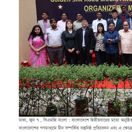
ঢাকা, জুন ৭ , সিএমজি বাংলা : বাংলাদেশে দ্বিতীয়বারের মতো অনুষ্ঠিত
বাংলাদেশের গণমাধ্যমে চীন সম্পর্কিত বস্তুনিষ্ঠ প্রতিবেদন এবং এ ক্ষ