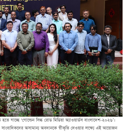
 হতে যাচ্ছে ‘গোল্ডেন সিল্ক রোড মিডিয়া অ্যাওয়ার্ডস বাংলাদেশ-২০২৬’।
েত্রে সাংবাদিকদের অসামান্য অবদানকে স্বীকৃতি দেওয়ার লক্ষ্যে এই আয়োজন