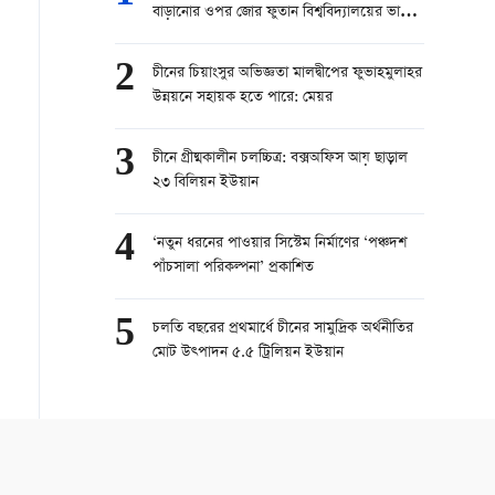
বাড়ানোর ওপর জোর ফুতান বিশ্ববিদ্যালয়ের ভাইস
প্রেসিডেন্টের
2
চীনের চিয়াংসুর অভিজ্ঞতা মালদ্বীপের ফুভাহমুলাহর
উন্নয়নে সহায়ক হতে পারে: মেয়র
3
চীনে গ্রীষ্মকালীন চলচ্চিত্র: বক্সঅফিস আয় ছাড়াল
২৩ বিলিয়ন ইউয়ান
4
‘নতুন ধরনের পাওয়ার সিস্টেম নির্মাণের ‘পঞ্চদশ
পাঁচসালা পরিকল্পনা’ প্রকাশিত
5
চলতি বছরের প্রথমার্ধে চীনের সামুদ্রিক অর্থনীতির
মোট উত্পাদন ৫.৫ ট্রিলিয়ন ইউয়ান