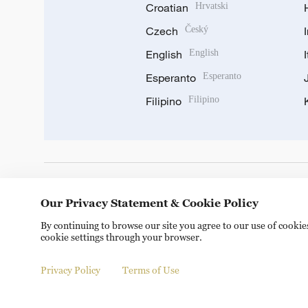
Croatian
Hrvatski
Czech
Český
English
English
Esperanto
Esperanto
Filipino
Filipino
DOWNLOAD OUR APP
Our Privacy Statement & Cookie Policy
By continuing to browse our site you agree to our use of cooki
cookie settings through your browser.
Privacy Policy
Terms of Use
© China Radio International.CRI. All Rights Reserved. 16A S