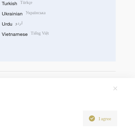
Turkish
Türkçe
Ukrainian
Українська
Urdu
اردو
Vietnamese
Tiếng Việt
I agree