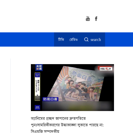
টিভি
রেডিও
search
অ্যানিমের প্রচ্ছদ জাপানের দ্রুতগতিতে
পুনঃসামরিকীকরণের উচ্চাকাঙ্ক্ষা লুকাতে পারছে না:
সিএমজি সম্পাদকীয়