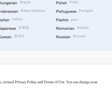
Hungarian
Magyar
Polish
Polski
Indonesian
Bahasa Indonesia
Portuguese
Português
Italian
Italiano
Pashto
پښتو
Japanese
日本語
Romanian
Română
Korean
한국어
Russian
Русский
es, revised Privacy Policy and Terms of Use. You can change your
hijingshan Road, Beijing, China. 100040