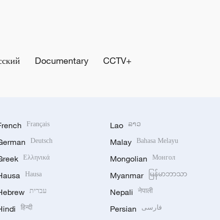
сский
Documentary
CCTV+
French
Français
Lao
ລາວ
German
Deutsch
Malay
Bahasa Melayu
Greek
Ελληνικά
Mongolian
Монгол
Hausa
Hausa
Myanmar
မြန်မာဘာသာ
Hebrew
עברית
Nepali
नेपाली
Hindi
हिन्दी
Persian
فارسی