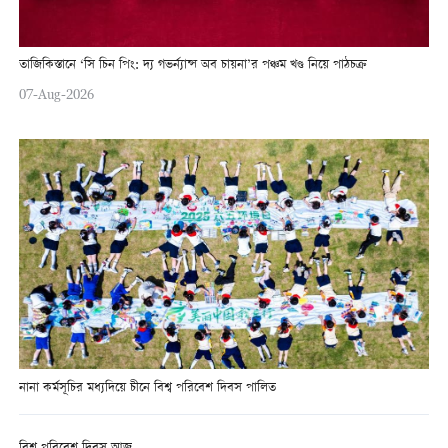
তাজিকিস্তানে ‘সি চিন পিং: দ্য গভর্ন্যান্স অব চায়না’র পঞ্চম খণ্ড নিয়ে পাঠচক্র
07-Aug-2026
নানা কর্মসূচির মধ্যদিয়ে চীনে বিশ্ব পরিবেশ দিবস পালিত