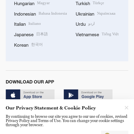
Magyar
Türkçe
Hungarian
Turkish
Bahasa Indonesia
Українська
Indonesian
Ukrainian
Italiano
اردو
Italian
Urdu
日本語
Tiếng Việt
Japanese
Vietnamese
한국어
Korean
DOWNLOAD OUR APP
Our Privacy Statement & Cookie Policy
By continuing to browse our site you agree to our use of cookies, revised
Privacy Policy and Terms of Use. You can change your cookie settings
through your browser.
© China Radio International.CRI. All Rights Reserved. 16A
Shijingshan Road, Beijing, China. 100040