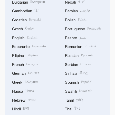
Български
नेपाली
Bulgarian
Nepali
ខ្មែរ
فارسی
Cambodian
Persian
Hrvatski
Polski
Croatian
Polish
Český
Português
Czech
Portuguese
English
پښتو
English
Pashto
Esperanto
Română
Esperanto
Romanian
Filipino
Русский
Filipino
Russian
Français
Српски
French
Serbian
Deutsch
සිංහල
German
Sinhala
Ελληνικά
Español
Greek
Spanish
Hausa
Kiswahili
Hausa
Swahili
עברית
தமிழ்
Hebrew
Tamil
हिन्दी
ไทย
Hindi
Thai