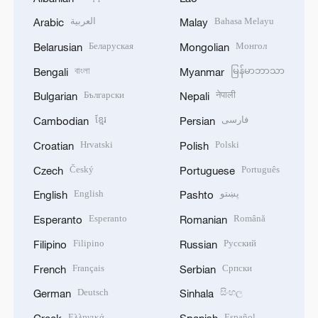
العربية
Bahasa Melayu
Arabic
Malay
Беларуская
Монгол
Belarusian
Mongolian
বাংলা
မြန်မာဘာသာ
Bengali
Myanmar
Български
नेपाली
Bulgarian
Nepali
ខ្មែរ
فارسی
Cambodian
Persian
Hrvatski
Polski
Croatian
Polish
Český
Português
Czech
Portuguese
English
پښتو
English
Pashto
Esperanto
Română
Esperanto
Romanian
Filipino
Русский
Filipino
Russian
Français
Српски
French
Serbian
Deutsch
සිංහල
German
Sinhala
Ελληνικά
Español
Greek
Spanish