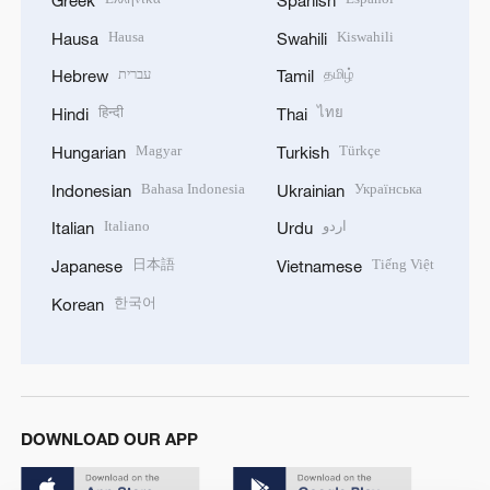
Hausa
Kiswahili
Hausa
Swahili
עברית
தமிழ்
Hebrew
Tamil
हिन्दी
ไทย
Hindi
Thai
Magyar
Türkçe
Hungarian
Turkish
Bahasa Indonesia
Українська
Indonesian
Ukrainian
Italiano
اردو
Italian
Urdu
日本語
Tiếng Việt
Japanese
Vietnamese
한국어
Korean
DOWNLOAD OUR APP