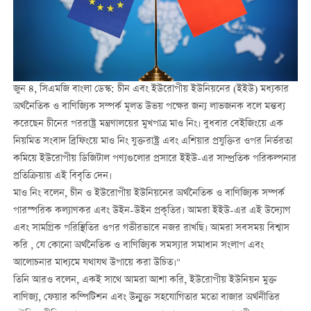
জুন ৪, সিএমজি বাংলা ডেস্ক: চীন এবং ইউরোপীয় ইউনিয়নের (ইইউ) মধ্যকার
অর্থনৈতিক ও বাণিজ্যিক সম্পর্ক মূলত উভয় পক্ষের জন্য লাভজনক বলে মন্তব্য
করেছেন চীনের পররাষ্ট্র মন্ত্রণালয়ের মুখপাত্র মাও নিং। বুধবার বেইজিংয়ে এক
নিয়মিত সংবাদ ব্রিফিংয়ে মাও নিং যুক্তরাষ্ট্র এবং এশিয়ার প্রযুক্তির ওপর নির্ভরতা
কমিয়ে ইউরোপীয় ডিজিটাল পণ্যগুলোর প্রসারে ইইউ-এর সাম্প্রতিক পরিকল্পনার
প্রতিক্রিয়ায় এই বিবৃতি দেন।
মাও নিং বলেন, চীন ও ইউরোপীয় ইউনিয়নের অর্থনৈতিক ও বাণিজ্যিক সম্পর্ক
পারস্পরিক কল্যাণকর এবং উইন-উইন প্রকৃতির। আমরা ইইউ-এর এই উদ্যোগ
এবং সামগ্রিক পরিস্থিতির ওপর গভীরভাবে নজর রাখছি। আমরা সবসময় বিশ্বাস
করি , যে কোনো অর্থনৈতিক ও বাণিজ্যিক সমস্যার সমাধান সংলাপ এবং
আলোচনার মাধ্যমে যথাযথ উপায়ে করা উচিত।"
তিনি আরও বলেন, একই সাথে আমরা আশা করি, ইউরোপীয় ইউনিয়ন মুক্ত
বাণিজ্য, ফেয়ার কম্পিটিশন এবং উন্মুক্ত সহযোগিতার মতো বাজার অর্থনীতির