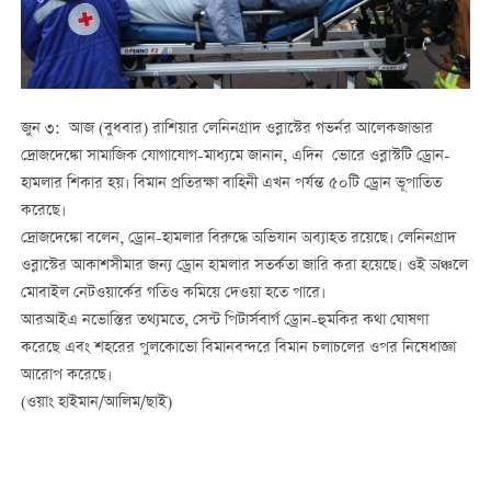
জুন ৩: আজ (বুধবার) রাশিয়ার লেনিনগ্রাদ ওব্লাস্টের গভর্নর আলেকজান্ডার
দ্রোজদেঙ্কো সামাজিক যোগাযোগ-মাধ্যমে জানান, এদিন ভোরে ওব্লাস্টটি ড্রোন-
হামলার শিকার হয়। বিমান প্রতিরক্ষা বাহিনী এখন পর্যন্ত ৫০টি ড্রোন ভূপাতিত
করেছে।
দ্রোজদেঙ্কো বলেন, ড্রোন-হামলার বিরুদ্ধে অভিযান অব্যাহত রয়েছে। লেনিনগ্রাদ
ওব্লাস্টের আকাশসীমার জন্য ড্রোন হামলার সতর্কতা জারি করা হয়েছে। ওই অঞ্চলে
মোবাইল নেটওয়ার্কের গতিও কমিয়ে দেওয়া হতে পারে।
আরআইএ নভোস্তির তথ্যমতে, সেন্ট পিটার্সবার্গ ড্রোন-হুমকির কথা ঘোষণা
করেছে এবং শহরের পুলকোভো বিমানবন্দরে বিমান চলাচলের ওপর নিষেধাজ্ঞা
আরোপ করেছে।
(ওয়াং হাইমান/আলিম/ছাই)