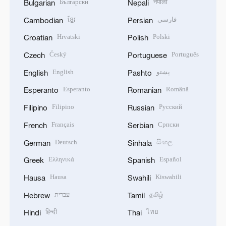
Български
नेपाली
Bulgarian
Nepali
ខ្មែរ
فارسی
Cambodian
Persian
Hrvatski
Polski
Croatian
Polish
Český
Português
Czech
Portuguese
English
پښتو
English
Pashto
Esperanto
Română
Esperanto
Romanian
Filipino
Русский
Filipino
Russian
Français
Српски
French
Serbian
Deutsch
සිංහල
German
Sinhala
Ελληνικά
Español
Greek
Spanish
Hausa
Kiswahili
Hausa
Swahili
עברית
தமிழ்
Hebrew
Tamil
हिन्दी
ไทย
Hindi
Thai