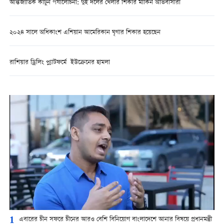
আন্তর্জাতিক কার্টুন পর্যালোচনা: দুই দলের খেলার শিকার মার্কিন অভিবাসীরা
২০২৪ সালে অধিকাংশ এশিয়ান আমেরিকান ঘৃণার শিকার হয়েছেন
রাশিয়ার ড্রিলিং প্ল্যাটফর্মে ইউক্রেনের হামলা
1
এবারের চীন সফরে চীনের আরও বেশি বিনিয়োগ বাংলাদেশে আনার বিষয়ে প্রধানমন্ত্রী