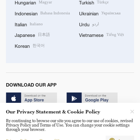
Magyar
Türkçe
Hungarian
Turkish
Bahasa Indonesia
Українська
Indonesian
Ukrainian
Italiano
اردو
Italian
Urdu
日本語
Tiếng Việt
Japanese
Vietnamese
한국어
Korean
DOWNLOAD OUR APP
Our Privacy Statement & Cookie Policy
By continuing to browse our site you agree to our use of cookies, revised
Privacy Policy and Terms of Use. You can change your cookie settings
through your browser.
© China Radio International.CRI. All Rights Reserved. 16A
Shijingshan Road, Beijing, China. 100040