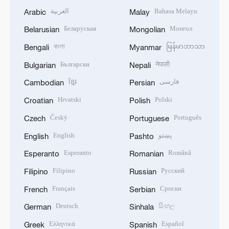
العربية
Bahasa Melayu
Arabic
Malay
Беларуская
Монгол
Belarusian
Mongolian
বাংলা
မြန်မာဘာသာ
Bengali
Myanmar
Български
नेपाली
Bulgarian
Nepali
ខ្មែរ
فارسی
Cambodian
Persian
Hrvatski
Polski
Croatian
Polish
Český
Português
Czech
Portuguese
English
پښتو
English
Pashto
Esperanto
Română
Esperanto
Romanian
Filipino
Русский
Filipino
Russian
Français
Српски
French
Serbian
Deutsch
සිංහල
German
Sinhala
Ελληνικά
Español
Greek
Spanish