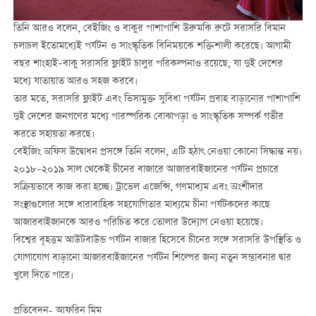
তিনি আরও বলেন, বেইজিং ও বাকুর পাশাপাশি উরুমকি রুটে সরাসরি বিমান
চলাচল ইতোমধ্যেই পর্যটন ও সাংস্কৃতিক বিনিময়কে শক্তিশালী করেছে। আগামী
বছর শাংহাই–বাকু সরাসরি ফ্লাইট চালুর পরিকল্পনাও রয়েছে, যা দুই দেশের
মধ্যে যাতায়াত আরও সহজ করবে।
তার মতে, সরাসরি ফ্লাইট এবং ভিসামুক্ত সুবিধা পর্যটন প্রবাহ বাড়ানোর পাশাপাশি
দুই দেশের জনগণের মধ্যে পারস্পরিক বোঝাপড়া ও সাংস্কৃতিক সম্পর্ক গভীর
করতে সহায়তা করছে।
বেইজিং অফিস উদ্বোধন প্রসঙ্গে তিনি বলেন, এটি হঠাৎ নেওয়া কোনো সিদ্ধান্ত নয়।
২০১৮–২০১৯ সাল থেকেই চীনের বাজারে আজারবাইজানের পর্যটন প্রচারে
সক্রিয়ভাবে কাজ করা হচ্ছে। ট্রাভেল এজেন্সি, গণমাধ্যম এবং অংশীদার
সংস্থাগুলোর সঙ্গে ধারাবাহিক সহযোগিতার মাধ্যমে চীনা পর্যটকদের কাছে
আজারবাইজানকে আরও পরিচিত করে তোলার উদ্যোগ নেওয়া হয়েছে।
বিশ্বের বৃহত্তম আউটবাউন্ড পর্যটন বাজার হিসেবে চীনের সঙ্গে সরাসরি উপস্থিতি ও
যোগাযোগ বাড়ানো আজারবাইজানের পর্যটন শিল্পের জন্য নতুন সম্ভাবনার দ্বার
খুলে দিতে পারে।
প্রতিবেদন- আফরিন মিম