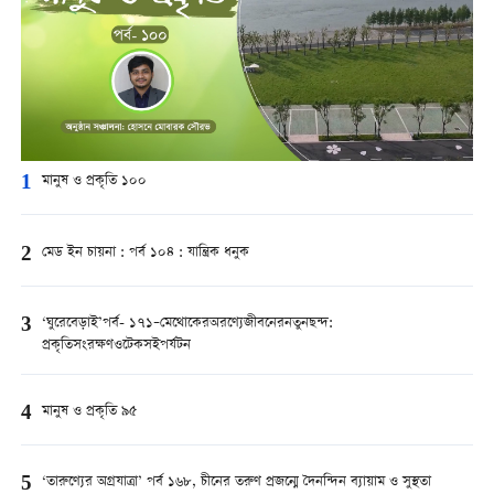
1
মানুষ ও প্রকৃতি ১০০
2
মেড ইন চায়না : পর্ব ১০৪ : যান্ত্রিক ধনুক
3
‘ঘুরেবেড়াই’পর্ব- ১৭১–মেথোকেরঅরণ্যেজীবনেরনতুনছন্দ:
প্রকৃতিসংরক্ষণওটেকসইপর্যটন
4
মানুষ ও প্রকৃতি ৯৫
5
‘তারুণ্যের অগ্রযাত্রা’ পর্ব ১৬৮, চীনের তরুণ প্রজন্মে দৈনন্দিন ব্যায়াম ও সুস্থতা