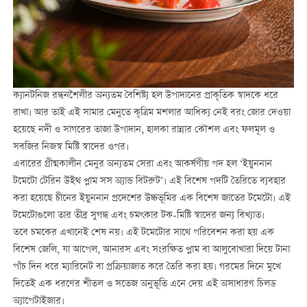
ক্যানটনিজ রন্ধনশৈলীর অন্যতম বৈশিষ্ট্য হল উপাদানের প্রাকৃতিক স্বাদকে ধরে
রাখা। আর তাই এই সামার মেনুতে কৃত্রিম মশলার আধিক্য নেই বরং জোর দেওয়া
হয়েছে নদী ও সাগরের তাজা উপাদান, হালকা রান্নার কৌশল এবং ফলমূল ও
সবজির নিজস্ব মিষ্টি স্বাদের ওপর।
এবারের গ্রীষ্মকালীন মেনুর অন্যতম সেরা এবং আকর্ষণীয় পদ হল ‘ইয়ুননান
টমেটো টেরিন উইথ প্লাম সস অ্যান্ড বিটরুট’। এই বিশেষ পদটি তৈরিতে ব্যবহার
করা হয়েছে চীনের ইয়ুননান প্রদেশের উচ্চভূমির এক বিশেষ জাতের টমেটো। এই
টমেটোগুলো তার তীব্র সুগন্ধ এবং চমৎকার টক-মিষ্টি স্বাদের জন্য বিখ্যাত।
তবে চমকের এখানেই শেষ নয়। এই টমেটোর সাথে পরিবেশন করা হয় এক
বিশেষ জেলি, যা আপেল, আনারস এবং সংরক্ষিত প্লাম বা আলুবোখারা দিয়ে টানা
পাঁচ দিন ধরে ম্যারিনেট বা প্রক্রিয়াজাত করে তৈরি করা হয়। গরমের দিনে মুখে
দিতেই এক ধরণের শীতল ও সতেজ অনুভূতি এনে দেয় এই অসাধারণ চিলড
অ্যাপেটাইজার।