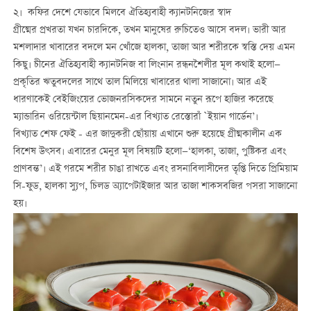
২। কফির দেশে যেভাবে মিলবে ঐতিহ্যবাহী ক্যানটনিজের স্বাদ
গ্রীষ্মের প্রখরতা যখন চারদিকে, তখন মানুষের রুচিতেও আসে বদল। ভারী আর
মশলাদার খাবারের বদলে মন খোঁজে হালকা, তাজা আর শরীরকে স্বস্তি দেয় এমন
কিছু। চীনের ঐতিহ্যবাহী ক্যানটনিজ বা লিংনান রন্ধনশৈলীর মূল কথাই হলো—
প্রকৃতির ঋতুবদলের সাথে তাল মিলিয়ে খাবারের থালা সাজানো। আর এই
ধারণাকেই বেইজিংয়ের ভোজনরসিকদের সামনে নতুন রূপে হাজির করেছে
ম্যান্ডারিন ওরিয়েন্টাল ছিয়ানমেন-এর বিখ্যাত রেস্তোরাঁ `ইয়ান গার্ডেন’।
বিখ্যাত শেফ ফেই - এর জাদুকরী ছোঁয়ায় এখানে শুরু হয়েছে গ্রীষ্মকালীন এক
বিশেষ উৎসব। এবারের মেনুর মূল বিষয়টি হলো—‘হালকা, তাজা, পুষ্টিকর এবং
প্রাণবন্ত’। এই গরমে শরীর চাঙা রাখতে এবং রসনাবিলাসীদের তৃপ্তি দিতে প্রিমিয়াম
সি-ফুড, হালকা স্যুপ, চিলড অ্যাপেটাইজার আর তাজা শাকসবজির পসরা সাজানো
হয়।