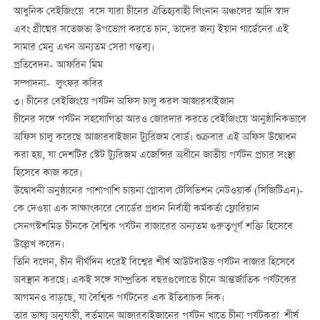
আধুনিক বেইজিংয়ে বসে যারা চীনের ঐতিহ্যবাহী লিংনান অঞ্চলের আদি স্বাদ
এবং গ্রীষ্মের সতেজতা উপভোগ করতে চান, তাদের জন্য ইয়ান গার্ডেনের এই
সামার মেনু এখন অন্যতম সেরা গন্তব্য।
প্রতিবেদন- আফরিন মিম
সম্পাদনা- লুৎফর কবির
৩। চীনের বেইজিংয়ে পর্যটন অফিস চালু করল আজারবাইজান
চীনের সঙ্গে পর্যটন সহযোগিতা আরও জোরদার করতে বেইজিংয়ে আনুষ্ঠানিকভাবে
অফিস চালু করেছে আজারবাইজান ট্যুরিজম বোর্ড। শুক্রবার এই অফিস উদ্বোধন
করা হয়, যা দেশটির স্টেট ট্যুরিজম এজেন্সির অধীনে জাতীয় পর্যটন প্রচার সংস্থা
হিসেবে কাজ করে।
উদ্বোধনী অনুষ্ঠানের পাশাপাশি চায়না গ্লোবাল টেলিভিশন নেটওয়ার্ক (সিজিটিএন)-
কে দেওয়া এক সাক্ষাৎকারে বোর্ডের প্রধান নির্বাহী কর্মকর্তা ফ্লোরিয়ান
সেনগস্টশমিড চীনকে বৈশ্বিক পর্যটন বাজারের অন্যতম গুরুত্বপূর্ণ শক্তি হিসেবে
উল্লেখ করেন।
তিনি বলেন, চীন দীর্ঘদিন ধরেই বিশ্বের শীর্ষ আউটবাউন্ড পর্যটন বাজার হিসেবে
অবস্থান করছে। একই সঙ্গে সাম্প্রতিক বছরগুলোতে চীনে আন্তর্জাতিক পর্যটকের
আগমনও বাড়ছে, যা বৈশ্বিক পর্যটনের এক ইতিবাচক দিক।
তার ভাষ্য অনুযায়ী, বর্তমানে আজারবাইজানের পর্যটন খাতে চীনা পর্যটকরা শীর্ষ