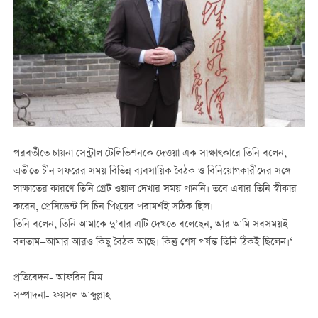
পরবর্তীতে চায়না সেন্ট্রাল টেলিভিশনকে দেওয়া এক সাক্ষাৎকারে তিনি বলেন,
অতীতে চীন সফরের সময় বিভিন্ন ব্যবসায়িক বৈঠক ও বিনিয়োগকারীদের সঙ্গে
সাক্ষাতের কারণে তিনি গ্রেট ওয়াল দেখার সময় পাননি। তবে এবার তিনি স্বীকার
করেন, প্রেসিডেন্ট সি চিন পিংয়ের পরামর্শই সঠিক ছিল।
তিনি বলেন, তিনি আমাকে দু’বার এটি দেখতে বলেছেন, আর আমি সবসময়ই
বলতাম—আমার আরও কিছু বৈঠক আছে। কিন্তু শেষ পর্যন্ত তিনি ঠিকই ছিলেন।‘
প্রতিবেদন- আফরিন মিম
সম্পাদনা- ফয়সল আব্দুল্লাহ