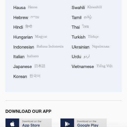
Hausa
Kiswahili
Hausa
Swahili
עברית
தமிழ்
Hebrew
Tamil
हिन्दी
ไทย
Hindi
Thai
Magyar
Türkçe
Hungarian
Turkish
Bahasa Indonesia
Українська
Indonesian
Ukrainian
Italiano
اردو
Italian
Urdu
日本語
Tiếng Việt
Japanese
Vietnamese
한국어
Korean
DOWNLOAD OUR APP