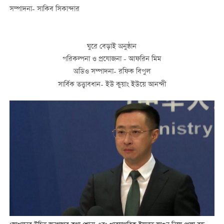
সম্পাদনা- সাকিব সিকান্দার
ঘুরে বেড়াই অনুষ্ঠান
পরিকল্পনা ও প্রযোজনা - আফরিন মিম
অডিও সম্পাদনা- রফিক বিপুল
সার্বিক তত্ত্বাবধান- ইউ কুয়াং ইউয়ে আনন্দী