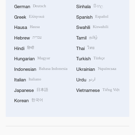
Deutsch
සිංහල
German
Sinhala
Ελληνικά
Español
Greek
Spanish
Hausa
Kiswahili
Hausa
Swahili
עברית
தமிழ்
Hebrew
Tamil
हिन्दी
ไทย
Hindi
Thai
Magyar
Türkçe
Hungarian
Turkish
Bahasa Indonesia
Українська
Indonesian
Ukrainian
Italiano
اردو
Italian
Urdu
日本語
Tiếng Việt
Japanese
Vietnamese
한국어
Korean