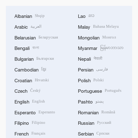
Shqip
ລາວ
Albanian
Lao
العربية
Bahasa Melayu
Arabic
Malay
Беларуская
Монгол
Belarusian
Mongolian
বাংলা
မြန်မာဘာသာ
Bengali
Myanmar
Български
नेपाली
Bulgarian
Nepali
ខ្មែរ
فارسی
Cambodian
Persian
Hrvatski
Polski
Croatian
Polish
Český
Português
Czech
Portuguese
English
پښتو
English
Pashto
Esperanto
Română
Esperanto
Romanian
Filipino
Русский
Filipino
Russian
Français
Српски
French
Serbian