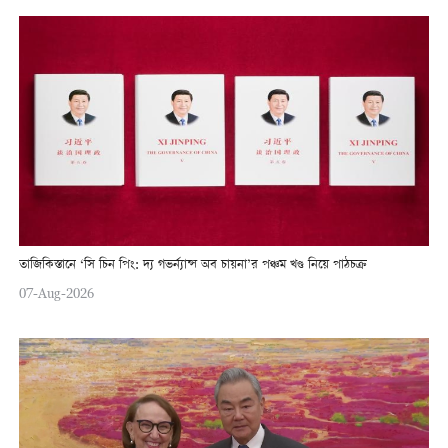
তাজিকিস্তানে ‘সি চিন পিং: দ্য গভর্ন্যান্স অব চায়না’র পঞ্চম খণ্ড নিয়ে পাঠচক্র
07-Aug-2026