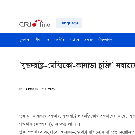
Language
মূলপাতা
চীন
বিশ্ব
অর্থনীতি
মতামত
প্রযুক্তি
জীবনযাপন
‘যুক্তরাষ্ট্র-মেক্সিকো-কানাডা চুক্তি’ নবা
09:30:33 03-Jun-2026
জুন ৩: কানাডার সরকার, যুক্তরাষ্ট্র ও মেক্সিকোর সরকারের কাছে, ‘যুক্তর
গতকাল (মঙ্গলবার), এ তথ্য জানায়।
প্রকাশিত খবর অনুসারে, কানাডা-যুক্তরাষ্ট্র বাণিজ্যের দায়িত্বে নিয়োজিত ক