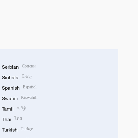
Serbian
Српски
Sinhala
සිංහල
Spanish
Español
Swahili
Kiswahili
Tamil
தமிழ்
Thai
ไทย
Turkish
Türkçe