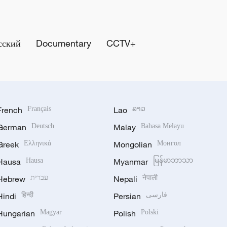
сский
Documentary
CCTV+
French
Français
Lao
ລາວ
German
Deutsch
Malay
Bahasa Melayu
Greek
Ελληνικά
Mongolian
Монгол
Hausa
Hausa
Myanmar
မြန်မာဘာသာ
Hebrew
עברית
Nepali
नेपाली
Hindi
हिन्दी
Persian
فارسی
Hungarian
Magyar
Polish
Polski