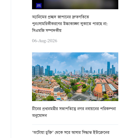
অ্যানিমের প্রচ্ছদ জাপানের দ্রুতগতিতে
পুনঃসামরিকীকরণের উচ্চাকাঙ্ক্ষা লুকাতে পারছে না:
সিএমজি সম্পাদকীয়
06-Aug-2026
চীনের প্রধানমন্ত্রীর সভাপতিত্বে নগর নবায়নের পরিকল্পনা
অনুমোদন
‘অটোয়া চুক্তি’ থেকে সরে আসার সিদ্ধান্ত ইউক্রেনের