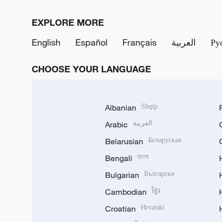
EXPLORE MORE
English
Español
Français
العربية
Ру
CHOOSE YOUR LANGUAGE
Albanian
Shqip
Arabic
العربية
Belarusian
Беларуская
Bengali
বাংলা
Bulgarian
Български
Cambodian
ខ្មែរ
Croatian
Hrvatski