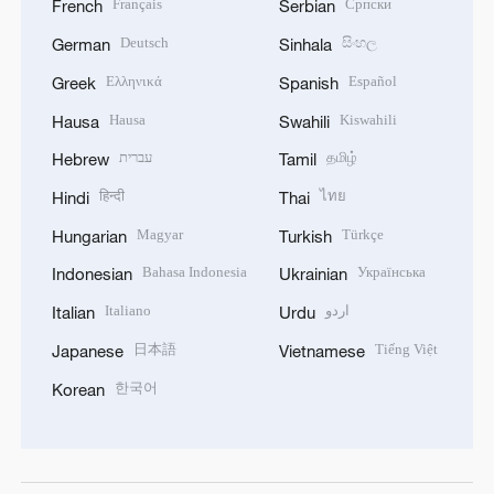
Français
Српски
French
Serbian
Deutsch
සිංහල
German
Sinhala
Ελληνικά
Español
Greek
Spanish
Hausa
Kiswahili
Hausa
Swahili
עברית
தமிழ்
Hebrew
Tamil
हिन्दी
ไทย
Hindi
Thai
Magyar
Türkçe
Hungarian
Turkish
Bahasa Indonesia
Українська
Indonesian
Ukrainian
Italiano
اردو
Italian
Urdu
日本語
Tiếng Việt
Japanese
Vietnamese
한국어
Korean