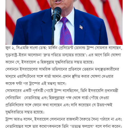
জুন ২, সিএমজি বাংলা ডেস্ক: মার্কিন প্রেসিডেন্ট ডোনাল্ড ট্রাম্প সোমবার বলেছেন,
যুক্তরাষ্ট্র-ইরান আলোচনা ‘দ্রুত গতিতে অব্যাহত রয়েছে’। এর আগে তিনি ঘোষণা
করেন যে, ইসরায়েল ও হিজবুল্লাহ যুদ্ধবিরতিতে সম্মত হয়েছে।
লেবাননে ইসরায়েলের সামরিক অভিযানের প্রতিবাদে তেহরান মধ্যস্থতাকারীদের
মাধ্যমে ওয়াশিংটনের সঙ্গে বার্তা আদান-প্রদান স্থগিত করার ঘোষণা দেওয়ার
কয়েক ঘণ্টা পর ট্রাম্পের এই মন্তব্য আসে।
সোমবারের একটি পূর্ববর্তী পোস্টে ট্রাম্প বলেছিলেন, তিনি ইসরায়েলি প্রধানমন্ত্রী
বেনিয়ামিন নেতানিয়াহু এবং হিজবুল্লাহর পক্ষ থেকে বার্তা পৌঁছে দেওয়া
প্রতিনিধিদের সঙ্গে ফোনে কথা বলেছেন এবং দাবি করেছেন যে উভয়পক্ষই
যুদ্ধবিরতিতে সম্মত হয়েছে।
ট্রাম্প আরও বলেন, ইসরায়েল লেবাননের রাজধানী বৈরুতে সৈন্য পাঠাবে না এবং
নেতানিয়াহুর সঙ্গে তার কথোপকথনকে তিনি "অত্যন্ত ফলপ্রসূ" বলে বর্ণনা করেন।