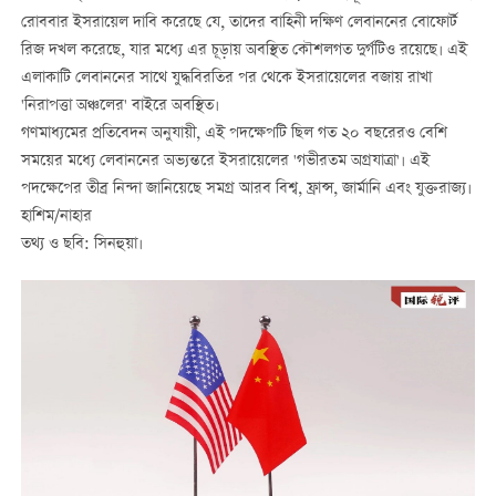
রোববার ইসরায়েল দাবি করেছে যে, তাদের বাহিনী দক্ষিণ লেবাননের বোফোর্ট
রিজ দখল করেছে, যার মধ্যে এর চূড়ায় অবস্থিত কৌশলগত দুর্গটিও রয়েছে। এই
এলাকাটি লেবাননের সাথে যুদ্ধবিরতির পর থেকে ইসরায়েলের বজায় রাখা
'নিরাপত্তা অঞ্চলের' বাইরে অবস্থিত।
গণমাধ্যমের প্রতিবেদন অনুযায়ী, এই পদক্ষেপটি ছিল গত ২০ বছরেরও বেশি
সময়ের মধ্যে লেবাননের অভ্যন্তরে ইসরায়েলের 'গভীরতম অগ্রযাত্রা'। এই
পদক্ষেপের তীব্র নিন্দা জানিয়েছে সমগ্র আরব বিশ্ব, ফ্রান্স, জার্মানি এবং যুক্তরাজ্য।
হাশিম/নাহার
তথ্য ও ছবি: সিনহুয়া।