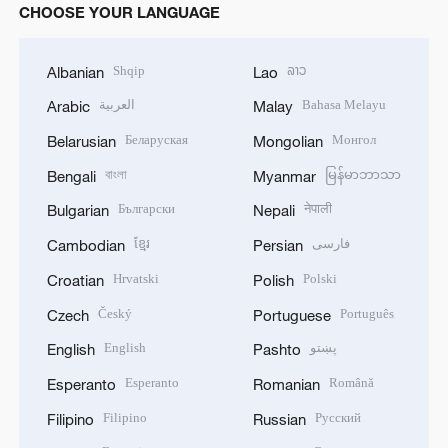
CHOOSE YOUR LANGUAGE
Shqip
ລາວ
Albanian
Lao
العربية
Bahasa Melayu
Arabic
Malay
Беларуская
Монгол
Belarusian
Mongolian
বাংলা
မြန်မာဘာသာ
Bengali
Myanmar
Български
नेपाली
Bulgarian
Nepali
ខ្មែរ
فارسی
Cambodian
Persian
Hrvatski
Polski
Croatian
Polish
Český
Português
Czech
Portuguese
English
پښتو
English
Pashto
Esperanto
Română
Esperanto
Romanian
Filipino
Русский
Filipino
Russian