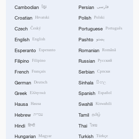
ខ្មែរ
فارسی
Cambodian
Persian
Hrvatski
Polski
Croatian
Polish
Český
Português
Czech
Portuguese
English
پښتو
English
Pashto
Esperanto
Română
Esperanto
Romanian
Filipino
Русский
Filipino
Russian
Français
Српски
French
Serbian
Deutsch
සිංහල
German
Sinhala
Ελληνικά
Español
Greek
Spanish
Hausa
Kiswahili
Hausa
Swahili
עברית
தமிழ்
Hebrew
Tamil
हिन्दी
ไทย
Hindi
Thai
Magyar
Türkçe
Hungarian
Turkish