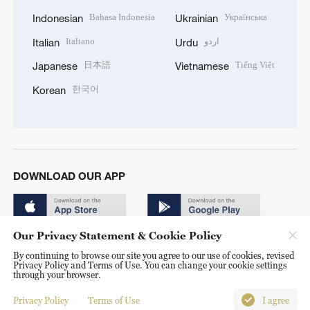
Bahasa Indonesia
Українська
Indonesian
Ukrainian
Italiano
اردو
Italian
Urdu
日本語
Tiếng Việt
Japanese
Vietnamese
한국어
Korean
DOWNLOAD OUR APP
Our Privacy Statement & Cookie Policy
By continuing to browse our site you agree to our use of cookies, revised
Privacy Policy and Terms of Use. You can change your cookie settings
through your browser.
© China Radio International.CRI. All Rights Reserved. 16A
Shijingshan Road, Beijing, China. 100040
Privacy Policy
Terms of Use
I agree