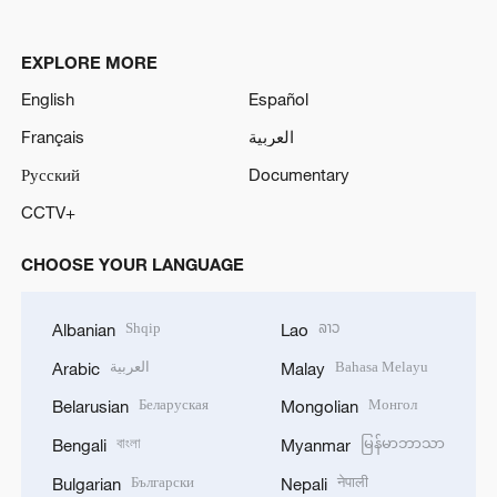
EXPLORE MORE
English
Español
Français
العربية
Русский
Documentary
CCTV+
CHOOSE YOUR LANGUAGE
Shqip
ລາວ
Albanian
Lao
العربية
Bahasa Melayu
Arabic
Malay
Беларуская
Монгол
Belarusian
Mongolian
বাংলা
မြန်မာဘာသာ
Bengali
Myanmar
Български
नेपाली
Bulgarian
Nepali