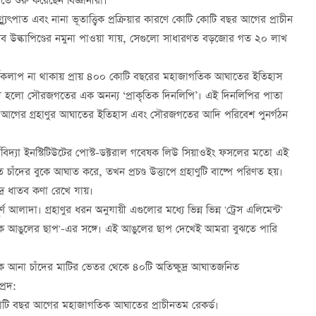
 শুরু করেছেন বিজ্ঞানীরা।
যুৎপাত এবং নানা ভূতাত্ত্বিক প্রক্রিয়ার কারণে কোটি কোটি বছর আগের প্রাচীন
েসব উল্কাপিণ্ডের নমুনা পাওয়া যায়, সেগুলো সাধারণত বড়জোর গত ২০ লাখ
ত্ত্বিক কার্যকলাপ না থাকায় প্রায় ৪০০ কোটি বছরের মহাজাগতিক আঘাতের ইতিহাস
দ হলো সৌরজগতের এক অনন্য ‘প্রাকৃতিক দিনলিপি’। এই দিনলিপির পাতা
 আগের গ্রহাণুর আঘাতের ইতিহাস এবং সৌরজগতের আদি পরিবেশ পুনর্গঠন
ার্থবিদ্যা ইনস্টিটিউটের পোস্ট-ডক্টরাল গবেষক লিউ সিয়াওইং ফসলের মতো এই
ে চাঁদের বুকে আঘাত করে, তখন প্রচণ্ড উত্তাপে গ্রহাণুটি বাষ্পে পরিণত হয়।
দ্র ধাতব কণা রেখে যায়।
 আলাদা। গ্রহাণুর ধরন অনুযায়ী এগুলোর মধ্যে ভিন্ন ভিন্ন 'ট্রেস এলিমেন্ট'
ক আঙুলের ছাপ'-এর সঙ্গে। এই আঙুলের ছাপ দেখেই আমরা বুঝতে পারি
ে আনা চাঁদের মাটির ভেতর থেকে ৪০টি অতিক্ষুদ্র আঘাতজনিত
্রদ:
 কোটি বছর আগের মহাজাগতিক আঘাতের প্রাচীনতম রেকর্ড।