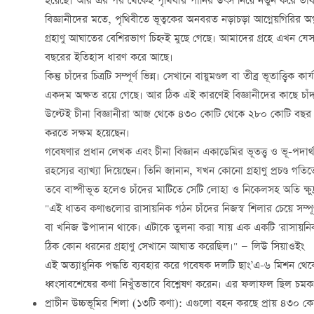
হয়েছে। আর এর পর থেকেই পৃথিবীর পানির উৎস নিয়ে নতুন করে ভাবতে
বিজ্ঞানীদের মতে, পৃথিবীতে ভূত্বকের অনবরত নড়াচড়া আগ্নেয়গিরির অগ্ন্
গ্রহাণু আঘাতের বেশিরভাগ চিহ্নই মুছে গেছে। আমাদের গ্রহে এখন য
বছরের ইতিহাস ধারণ করে আছে।
কিন্তু চাঁদের চিত্রটি সম্পূর্ণ ভিন্ন। সেখানে বায়ুমণ্ডল বা তীব্র ভূতা
একদম অক্ষত রয়ে গেছে। আর ঠিক এই কারণেই বিজ্ঞানীদের কাছে চাঁ
উল্টেই চীনা বিজ্ঞানীরা আজ থেকে ৪৩০ কোটি থেকে ২৮০ কোটি বছর
করতে সক্ষম হয়েছেন।
গবেষণার প্রধান লেখক এবং চীনা বিজ্ঞান একাডেমির ভূতত্ত্ব ও ভূ-পদ
রহস্যের ব্যাখ্যা দিয়েছেন। তিনি জানান, যখন কোনো গ্রহাণু প্রচণ্ড গতিত
তবে বাষ্পীভূত হলেও চাঁদের মাটিতে সেটি লোহা ও নিকেলসহ অতি ক্ষু
"এই ধাতব কণাগুলোর রাসায়নিক গঠন চাঁদের নিজস্ব শিলার চেয়ে সম্পূর্ণ
বা খনিজ উপাদান থাকে। এটাকে তুলনা করা যায় এক একটি 'রাসায়নি
ঠিক কোন ধরনের গ্রহাণু সেখানে আঘাত করেছিল।" — লিউ সিয়াওইং
এই অত্যাধুনিক পদ্ধতি ব্যবহার করে গবেষক দলটি ছাং’এ-৬ মিশন থেক
ধ্বংসাবশেষের কণা নিখুঁতভাবে বিশ্লেষণ করেন। এর ফলাফল ছিল চমকপ
প্রাচীন উচ্চভূমির শিলা (১৩টি কণা): এগুলো বহন করছে প্রায় ৪৩০