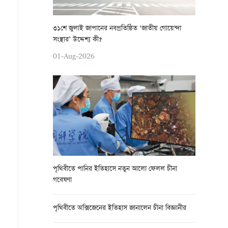
৩১শে জুলাই জাপানের নবপ্রতিষ্ঠিত ‘জাতীয় গোয়েন্দা
সংস্থার’ উদ্দেশ্য কী?
01-Aug-2026
পৃথিবীতে পানির ইতিহাসে নতুন আলো ফেলল চীনা
গবেষণা
পৃথিবীতে অক্সিজেনের ইতিহাস জানালেন চীনা বিজ্ঞানীর