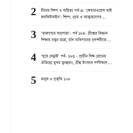
2
চীনের শিল্প ও সাহিত্য পর্ব-৩: ‘ফেয়ারওয়েল মাই
কনকিউবাইন’: শিল্প, প্রেম ও আত্মত্যাগের
মহাকাব্য
3
‘তারুণ্যের অগ্রযাত্রা’- পর্ব ১৮৪- গ্রীষ্মের বিজ্ঞান
শিক্ষায় নতুন মাত্রা, চাঁদ অভিযানের প্রদর্শনীতে
শিশুদের ভিড়
4
‘ঘুরে বেড়াই’ পর্ব- ১৮৩ – প্রাচীন সিল্ক রোডের
ঐতিহ্যে মুখর তুনহুয়াং, গ্রীষ্ম উৎসবে পর্যটকদের
ঢল
5
মানুষ ও প্রকৃতি ১০৮