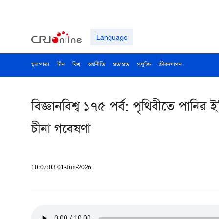
Language
মূলপাতা
চীন
বিশ্ব
অর্থনীতি
মতামত
প্রযুক্তি
জীবনযাপন
বিজ্ঞানবিশ্ব ১৭৫ পর্ব: পৃথিবীতে পানির
চীনা গবেষণা
10:07:03 01-Jun-2026