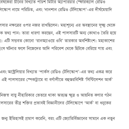
েষকেরা চীনের বিখ্যাত পাঁচশ মিটার অ্যাপারচার স্ফেরিক্যাল রেডিও
েলিস্কোপ নামে পরিচিত, এবং ‘নানশান রেডিও টেলিস্কোপ’-এর দীর্ঘমেয়াদি
নক্ষত্রের ওপর নজর রাখছিলেন। মহাশূন্যে এর অবস্থানের সূক্ষ্ম থেকে
রদ এক তথ্য পান। তারা ধারণা করছেন, এই পালসারটি অন্য কোথাও তৈরি হয়ে
ে। এটি সম্ভবত কোনো ‘রানঅ্যাওয়ে ওবি’ তারকার অবশিষ্টাংশ। মহাকাশের
সহিংস ঘটনার ফলে নিজেদের আদি পরিবেশ থেকে ছিটকে বেরিয়ে যায় এবং
বং অস্ট্রেলিয়ার বিখ্যাত ‘পার্কস রেডিও টেলিস্কোপ’-এর তথ্য একত্র করে
পালসারের স্পেকট্রামে বা বর্ণালীতে বহুস্তরবিশিষ্ট ‘সিন্টিলেশন আর্ক’
্ব বায়ু নীহারিকার ভেতরে থাকা অত্যন্ত ক্ষুদ্র ও আয়নিত কণার গঠন
ারের তীব্র শক্তির প্রভাবই বিজ্ঞানীদের টেলিস্কোপে ‘আর্ক’ বা ধনুকের
ন্ম ইতিহাসই প্রমাণ করেনি, বরং এটি জ্যোতির্বিজ্ঞানের সামনে এক নতুন