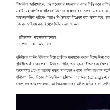
বিজ্ঞানীরা জানিয়েছেন, এই গবেষণার সফলতার ওপর ভিত্তি করে ভবি
একটি ‘মহাজাগতিক বাতিঘর’ হিসেবে ব্যবহার করা যাবে। এর মাধ্যমে সুদূর
আন্তঃনাক্ষত্রিক পরিবেশ আরও নিখুঁতভাবে বিশ্লেষণ করা সম্ভব হবে। ডার
এক বড় মাইলফলক হিসেবে চিহ্নিত হয়ে থাকবে।
|| প্রতিবেদন: ফয়সলআবদুল্লাহ
|| সম্পাদনা: শুভ আনোয়ার
পৃথিবীতে পানির ইতিহাস নিয়ে প্রচলিত ধারণাকে বদলে দিচ্ছে চীনা গব
পৃথিবীতে জীবনের প্রধান উৎস যে পানি, তার সূচনা কীভাবে হয়েছিল? বিজ
কার্বনসমৃদ্ধ গ্রহাণুর আছড়ে পড়ার মাধ্যমেই এখানে পানির আগমন ঘ
পরিবেশ। কিন্তু চীনের ঐতিহাসিক চন্দ্রমিশন ‘ছাং’এ-৬’ (Chang'
চাঞ্চল্যকর তথ্য পেয়েছেন, তা বিজ্ঞানজগতের এই প্রতিষ্ঠিত ধারণাকেই 