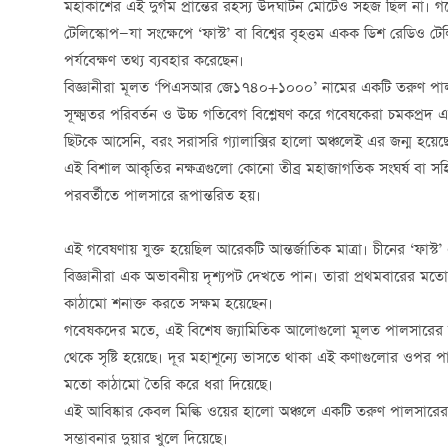
মহাকাশের এই দুর্গম প্রান্তের রহস্য উদঘাটন মোটেও সহজ ছিল না। গব
টেলিস্কোপ—যা সংক্ষেপে ‘ফাস্ট’ বা বিশ্বের বৃহত্তম একক ডিশ রেডিও ট
পর্যবেক্ষণ তথ্য ব্যবহার করেছেন।
বিজ্ঞানীরা মূলত ‘পিএসআর জে১৭৪০+১০০০’ নামের একটি তরুণ পালসার 
সূক্ষ্মতর পরিবর্তন ও উচ্চ গতিবেগ বিশ্লেষণ করে গবেষকেরা চমকপ্
ছিটকে আসেনি, বরং সরাসরি গ্যালাক্সির হালো অঞ্চলেই এর জন্ম হয়েছ
এই বিশাল আকৃতির নক্ষত্রগুলো কোনো তীব্র মহাজাগতিক সংঘর্ষ বা 
পরবর্তীতে পালসারে রূপান্তরিত হয়।
এই গবেষণায় যুক্ত হয়েছিল আরেকটি আন্তর্জাতিক মাত্রা। চীনের ‘ফাস্ট’ এ
বিজ্ঞানীরা এক অভাবনীয় দৃশ্যপট দেখতে পান। তারা প্রথমবারের মতো এই 
কাঠামো শনাক্ত করতে সক্ষম হয়েছেন।
গবেষকদের মতে, এই বিশেষ জ্যামিতিক আলোগুলো মূলত পালসারের নিজস
থেকে সৃষ্টি হয়েছে। দূর মহাশূন্যে ভাসতে থাকা এই কণাগুলোর ওপর পালস
মতো কাঠামো তৈরি করে ধরা দিয়েছে।
এই আবিষ্কার কেবল মিল্কি ওয়ের হালো অঞ্চলে একটি তরুণ পালসারের জ
সম্ভাবনার দুয়ার খুলে দিয়েছে।