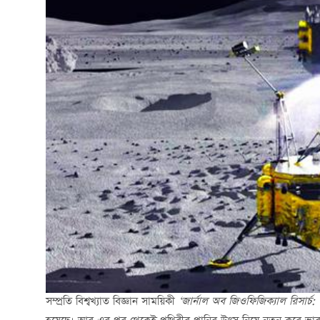
সম্প্রতি বিশ্বখ্যাত বিজ্ঞান সাময়িকী
‘
জার্নাল অব জিওফিজিক্যাল রিসার্চ: প্