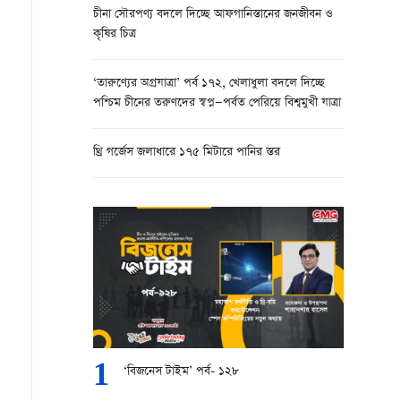
চীনা সৌরপণ্য বদলে দিচ্ছে আফগানিস্তানের জনজীবন ও
কৃষির চিত্র
‘তারুণ্যের অগ্রযাত্রা’ পর্ব ১৭২, খেলাধুলা বদলে দিচ্ছে
পশ্চিম চীনের তরুণদের স্বপ্ন—পর্বত পেরিয়ে বিশ্বমুখী যাত্রা
থ্রি গর্জেস জলাধারে ১৭৫ মিটারে পানির স্তর
1
‘বিজনেস টাইম’ পর্ব- ১২৮