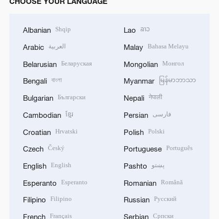
CHOOSE YOUR LANGUAGE
Shqip
ລາວ
Albanian
Lao
العربية
Bahasa Melayu
Arabic
Malay
Беларуская
Монгол
Belarusian
Mongolian
বাংলা
မြန်မာဘာသာ
Bengali
Myanmar
Български
नेपाली
Bulgarian
Nepali
ខ្មែរ
فارسی
Cambodian
Persian
Hrvatski
Polski
Croatian
Polish
Český
Português
Czech
Portuguese
English
پښتو
English
Pashto
Esperanto
Română
Esperanto
Romanian
Filipino
Русский
Filipino
Russian
Français
Српски
French
Serbian