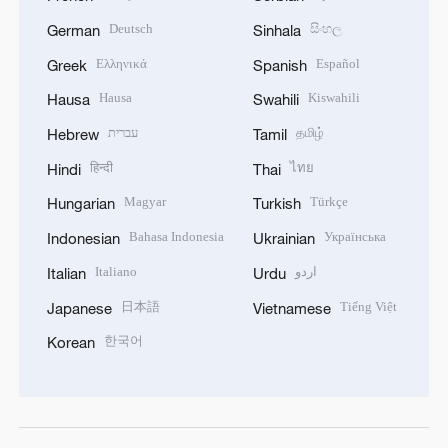
Deutsch
සිංහල
German
Sinhala
Ελληνικά
Español
Greek
Spanish
Hausa
Kiswahili
Hausa
Swahili
עברית
தமிழ்
Hebrew
Tamil
हिन्दी
ไทย
Hindi
Thai
Magyar
Türkçe
Hungarian
Turkish
Bahasa Indonesia
Українська
Indonesian
Ukrainian
Italiano
اردو
Italian
Urdu
日本語
Tiếng Việt
Japanese
Vietnamese
한국어
Korean