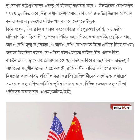
দু’দেশের রাষ্ট্রপ্রধানদের গুরুত্বপূর্ণ মতৈক্য কার্যকর করে ও উচ্চমানের কৌশলগত
সমন্বয় ত্বরান্বিত করে, উন্নয়নশীল দেশগুলোর স্বার্থ রক্ষা ও অভিন্ন উন্নয়ন বেগবান
করার জন্য বড় দেশের দায়িত্ব পালন করে দেখাতে ইচ্ছুক।
তিনি বলেন, চীন-ব্রাজিল বাস্তব সহযোগিতার পরিপূরকতা বেশি, অভ্যন্তরীণ
চালিকাশক্তি শক্তিশালী। দু’পক্ষের উচিত সহযোগিতাকে আরও উঁচু প্রযুক্তিসম্পন্ন,
আরও বেশি মূল্য সংযোজন, ও আরও বেশি কৌশলগত দিকে এগিয়ে নিয়ে যাওয়া।
জবাবে ভিয়েইরা বলেন, সাম্প্রতিক বছরগুলোতে ব্রাজিল-চীন পারস্পরিক
রাজনৈতিক আস্থা আরও জোরদার হয়েছে। বর্তমান বিশ্বের বহুপক্ষবাদ অভূতপূর্ব
আঘাতের সম্মুখীন হচ্ছে। এ প্রেক্ষাপটে, ব্রাজিল-চীন অভিন্ন কল্যাণের সমাজ
নির্মাণের কাজ আরও গতিশীল করা জরুরি। ব্রাজিল চীনের সাথে উচ্চ-পর্যায়ের
সমন্বয় ও সহযোগিতা কমিটির ভূমিকা পালন করে, বিভিন্ন ক্ষেত্রের সহযোগিতা
গভীরতর করতে চায়। (প্রেমা/আলিম/ছাই)