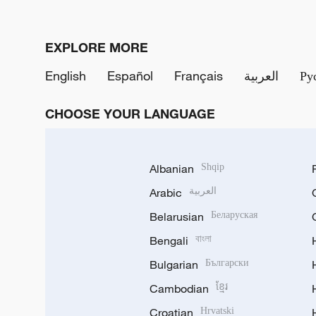
EXPLORE MORE
English
Español
Français
العربية
Ру
CHOOSE YOUR LANGUAGE
Albanian
Shqip
Arabic
العربية
Belarusian
Беларуская
Bengali
বাংলা
Bulgarian
Български
Cambodian
ខ្មែរ
Croatian
Hrvatski