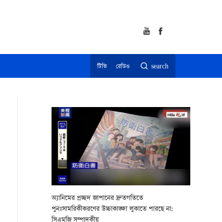
টিভি
রেডিও
search
অ্যানিমের প্রচ্ছদ জাপানের দ্রুতগতিতে
পুনঃসামরিকীকরণের উচ্চাকাঙ্ক্ষা লুকাতে পারছে না:
সিএমজি সম্পাদকীয়