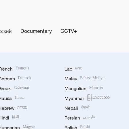
сский
Documentary
CCTV+
French
Français
Lao
ລາວ
German
Deutsch
Malay
Bahasa Melayu
Greek
Ελληνικά
Mongolian
Монгол
Hausa
Hausa
Myanmar
မြန်မာဘာသာ
Hebrew
עברית
Nepali
नेपाली
Hindi
हिन्दी
Persian
فارسی
Hungarian
Magyar
Polish
Polski