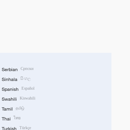
Serbian
Српски
Sinhala
සිංහල
Spanish
Español
Swahili
Kiswahili
Tamil
தமிழ்
Thai
ไทย
Turkish
Türkçe