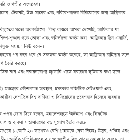
রাসরি ও গভীর অংশগ্রহণ।
 বলেন, টেকসই, উচ্চ-মানের এবং পরিবেশবান্ধব বিনিয়োগের জন্য আফ্রিকার
দ্যুতের মতো অবকাঠামো। কিন্তু বাস্তবে আমরা দেখেছি, আফ্রিকার যা
 শিল্প-শৃঙ্খল গড়ে তোলা এবং স্বনির্ভরতা অর্জন করা। আফ্রিকায় গ্রিন এনার্জি,
 উপযুক্ত সময়," লিউ বলেন।
বছরের পর বছর ধরে যে সক্ষমতা অর্জন করেছে, তা আফ্রিকার চাহিদার সঙ্গে
যোগ তৈরি করছে।
যুতিক যান এবং নবায়নযোগ্য জ্বালানি খাতে মরক্কোর ভূমিকার কথা তুলে
। মরক্কোর কৌশলগত অবস্থান, চমৎকার লজিস্টিক নেটওয়ার্ক এবং
রা দেশটিকে বিশ্ব বাণিজ্য ও বিনিয়োগের প্রবেশদ্বার হিসেবে ব্যবহার
ুত্বের ওপর জোর দিয়ে বলেন, মহাদেশজুড়ে স্টার্টআপ এবং ফিনটেক
িয়োগ ও ব্যবসা সম্প্রসারণের বড় সুযোগ তৈরি করছে।
াধ্যমে ১ কোটি ২০ লাখেরও বেশি গ্রাহককে সেবা দিচ্ছে। উত্তর, পশ্চিম এবং
রা চীনা আর্থিক প্রতিষ্ঠানগুলোর সঙ্গে অংশীদারিত্ব আরও জোরদার করছে, যা