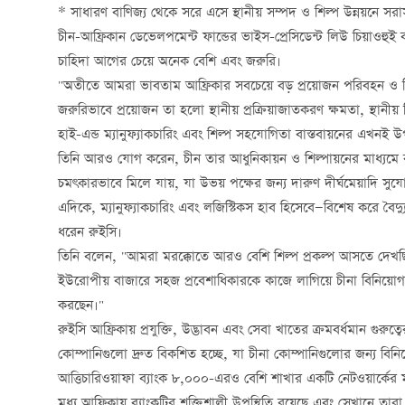
* সাধারণ বাণিজ্য থেকে সরে এসে স্থানীয় সম্পদ ও শিল্প উন্নয়নে স
চীন-আফ্রিকান ডেভেলপমেন্ট ফান্ডের ভাইস-প্রেসিডেন্ট লিউ চিয়াওহুই
চাহিদা আগের চেয়ে অনেক বেশি এবং জরুরি।
"অতীতে আমরা ভাবতাম আফ্রিকার সবচেয়ে বড় প্রয়োজন পরিবহন ও বি
জরুরিভাবে প্রয়োজন তা হলো স্থানীয় প্রক্রিয়াজাতকরণ ক্ষমতা, স্থানীয়
হাই-এন্ড ম্যানুফ্যাকচারিং এবং শিল্প সহযোগিতা বাস্তবায়নের এখনই
তিনি আরও যোগ করেন, চীন তার আধুনিকায়ন ও শিল্পায়নের মাধ্যমে 
চমৎকারভাবে মিলে যায়, যা উভয় পক্ষের জন্য দারুণ দীর্ঘমেয়াদি সু
এদিকে, ম্যানুফ্যাকচারিং এবং লজিস্টিকস হাব হিসেবে—বিশেষ করে বৈদ্
ধরেন রুইসি।
তিনি বলেন, "আমরা মরক্কোতে আরও বেশি শিল্প প্রকল্প আসতে দেখছি
ইউরোপীয় বাজারে সহজ প্রবেশাধিকারকে কাজে লাগিয়ে চীনা বিনিয়োগকারী
করছেন।"
রুইসি আফ্রিকায় প্রযুক্তি, উদ্ভাবন এবং সেবা খাতের ক্রমবর্ধমান গুর
কোম্পানিগুলো দ্রুত বিকশিত হচ্ছে, যা চীনা কোম্পানিগুলোর জন্য বিন
আত্তিচারিওয়াফা ব্যাংক ৮,০০০-এরও বেশি শাখার একটি নেটওয়ার্কের ম
মধ্য আফ্রিকায় ব্যাংকটির শক্তিশালী উপস্থিতি রয়েছে এবং সেখানে তা