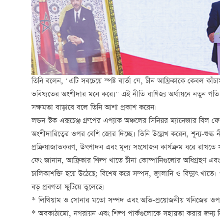
তিনি বলেন, "এটি সবচেয়ে স্পষ্ট বার্তা যে, চীন আফ্রিকাকে কেবল ক
ভবিষ্যতের অংশীদার মনে করে।" এই নীতি বাণিজ্য অর্থায়নে নতুন গতি আ
সক্ষমতা বাড়াবে বলে তিনি আশা প্রকাশ করেন।
লন্ডন স্টক এক্সচেঞ্জ গ্রুপের এপ্যাক অঞ্চলের সিনিয়র ম্যানেজার বি
অংশীদারিত্বের ওপর বেশি জোর দিচ্ছে। তিনি উল্লেখ করেন, শূন্য-শুল্
প্রক্রিয়াজাতকরণ, উৎপাদন এবং মূল্য সংযোজন কার্যক্রম ধরে রাখতে 
ফেং জানান, আফ্রিকার শিল্প খাতে চীনা কোম্পানিগুলোর অধিগ্রহণ এবং
চালিকাশক্তি হয়ে উঠেছে; বিশেষ করে সম্পদ, জ্বালানি ও বিদ্যুৎ খাতে
বড় প্রবণতা ফুটিয়ে তুলেছে।
* লিথিয়াম ও সোনার মতো সম্পদ এবং অতি-প্রয়োজনীয় খনিজের ওপ
* অবকাঠামো, নগরায়ন এবং শিল্প পার্কগুলোকে সহায়তা করার জন্য নির