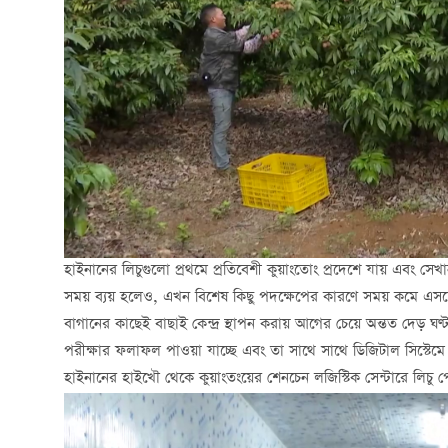
হাইনানের লিচুগুলো প্রথমে প্রতিবেশী কুয়াংতোং প্রদেশে যায় এবং স
সময় ব্যয় হলেও, এখন বিশেষ কিছু পদক্ষেপের কারণে সময় কমে এসছ
বাগানের কাছেই বাছাই কেন্দ্র স্থাপন করায় আগের চেয়ে অন্তত দেড় ঘণ্
পরীক্ষার ফলাফল পাওয়া যাচ্ছে এবং তা সাথে সাথে ডিজিটাল সিস্টে
হাইনানের হাইখৌ থেকে কুয়াংতংয়ের শেনচেন লজিস্টিক সেন্টারে লিচ