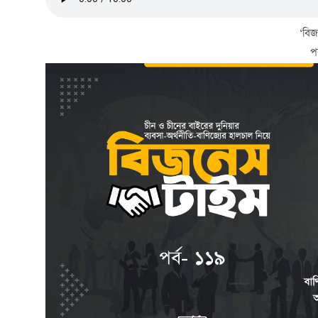
‘বিজ
প