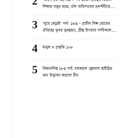
2
‘তারুণ্যের অগ্রযাত্রা’- পর্ব ১৮৪- গ্রীষ্মের বিজ্ঞান
শিক্ষায় নতুন মাত্রা, চাঁদ অভিযানের প্রদর্শনীতে
শিশুদের ভিড়
3
‘ঘুরে বেড়াই’ পর্ব- ১৮৩ – প্রাচীন সিল্ক রোডের
ঐতিহ্যে মুখর তুনহুয়াং, গ্রীষ্ম উৎসবে পর্যটকদের
ঢল
4
মানুষ ও প্রকৃতি ১০৮
5
বিজ্ঞানবিশ্ব ১৮৩ পর্ব: চমকপ্রদ 'ক্লোনাল হাইব্রিড
ধান' উদ্ভাবন করলো চীন