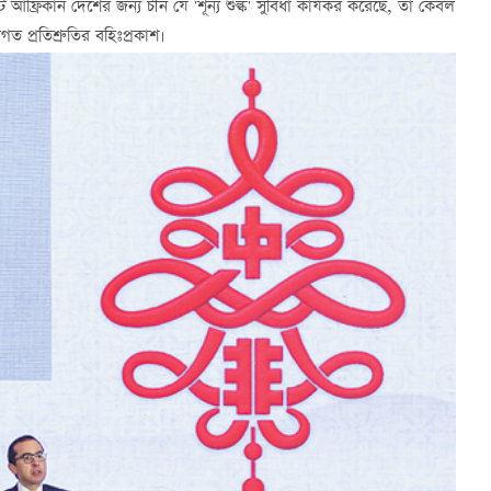
আফ্রিকান দেশের জন্য চীন যে 'শূন্য শুল্ক' সুবিধা কার্যকর করেছে, তা কেবল
 প্রতিশ্রুতির বহিঃপ্রকাশ।