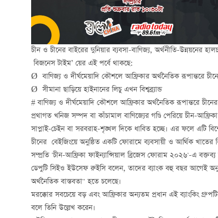
চীন ও চীনের বাইরের দুনিয়ার ব্যবসা-বাণিজ্য, অর্থনীতি-উন্নয়নের হাল
বিজনেস টাইম’ য়ের এই পর্বে থাকছে:
Ø বাণিজ্য ও দীর্ঘমেয়াদি কৌশলে আফ্রিকার অর্থনৈতিক রূপান্তরে চী
Ø সীমানা ছাড়িয়ে হাইনানের লিচু এখন বিশ্বব্র্যান্ড
# বাণিজ্য ও দীর্ঘমেয়াদি কৌশলে আফ্রিকার অর্থনৈতিক রূপান্তরে চীনে
প্রথাগত খনিজ সম্পদ বা কাঁচামাল বাণিজ্যের গণ্ডি পেরিয়ে চীন-আফ্রিক
সাপ্লাই-চেইন বা সরবরাহ-শৃঙ্খল দিকে ধাবিত হচ্ছে। এর ফলে এটি বিশ্বে
চীনের বেইজিংয়ে অনুষ্ঠিত একটি ফোরামে ব্যবসায়ী ও আর্থিক খাতের 
সম্প্রতি 'চীন-আফ্রিকা ফাইন্যান্সিয়াল ব্রিজেস ফোরাম ২০২৬'-এ বক্তব্য র
ডেপুটি সিইও ইউসেফ রুইসি বলেন, তাদের ব্যাংক বহু বছর আগেই অনু
অর্থনৈতিক বাস্তবতা" হতে চলেছে।
মরক্কোর সবচেয়ে বড় এবং আফ্রিকার অন্যতম প্রধান এই ব্যাংকিং গ্রুপটি 
বলে তিনি উল্লেখ করেন।