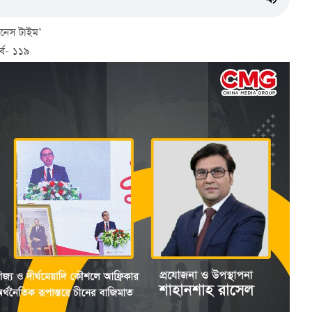
নেস টাইম’
র্ব- ১১৯