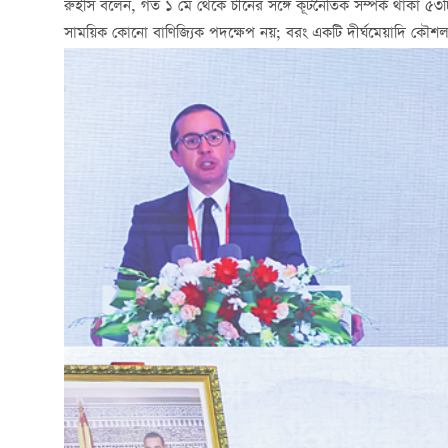
রুইসি বলেন, গত ১ মে থেকে চীনের সঙ্গে কূটনৈতিক সম্পর্ক থাকা ৫৩টি 
সাময়িক কোনো বাণিজ্যিক পদক্ষেপ নয়; বরং একটি দীর্ঘমেয়াদি কৌশলগত