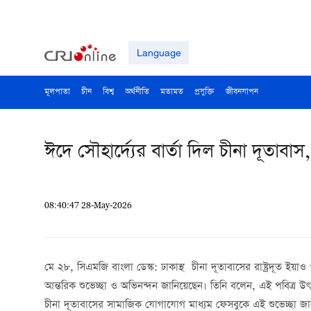
Language
মূলপাতা
চীন
বিশ্ব
অর্থনীতি
মতামত
প্রযুক্তি
জীবনযাপন
ঈদে সৌহার্দ্যের বার্তা দিল চীনা দূতাবাস,
08:40:47 28-May-2026
মে ২৮, সিএমজি বাংলা ডেস্ক: ঢাকাস্থ চীনা দূতাবাসের রাষ্ট্রদূত ইয়
আন্তরিক শুভেচ্ছা ও অভিনন্দন জানিয়েছেন। তিনি বলেন, এই পবিত্র উৎসব 
চীনা দূতাবাসের সামাজিক যোগাযোগ মাধ্যম ফেসবুকে এই শুভেচ্ছা জা