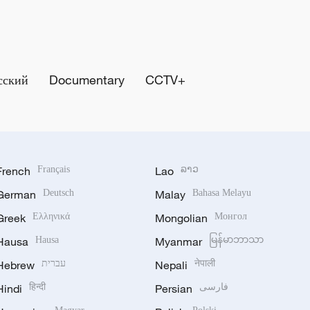
сский
Documentary
CCTV+
French
Français
Lao
ລາວ
German
Deutsch
Malay
Bahasa Melayu
Greek
Ελληνικά
Mongolian
Монгол
Hausa
Hausa
Myanmar
မြန်မာဘာသာ
Hebrew
עברית
Nepali
नेपाली
Hindi
हिन्दी
Persian
فارسی