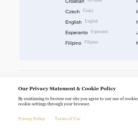
Croatian
Hrvatski
Czech
Český
English
English
Esperanto
Esperanto
Filipino
Filipino
DOWNLOAD OUR APP
Our Privacy Statement & Cookie Policy
By continuing to browse our site you agree to our use of cooki
cookie settings through your browser.
Privacy Policy
Terms of Use
© China Radio International.CRI. All Rights Reserved. 16A S