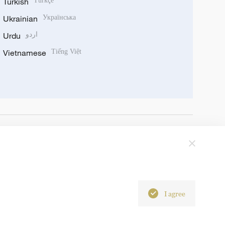
Turkish
Türkçe
Ukrainian
Українська
Urdu
اردو
Vietnamese
Tiếng Việt
I agree