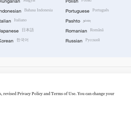
Hungarian
Magyar
Polish
Polski
Indonesian
Bahasa Indonesia
Portuguese
Português
Italian
Italiano
Pashto
پښتو
Japanese
日本語
Romanian
Română
Korean
한국어
Russian
Русский
es, revised Privacy Policy and Terms of Use. You can change your
hijingshan Road, Beijing, China. 100040