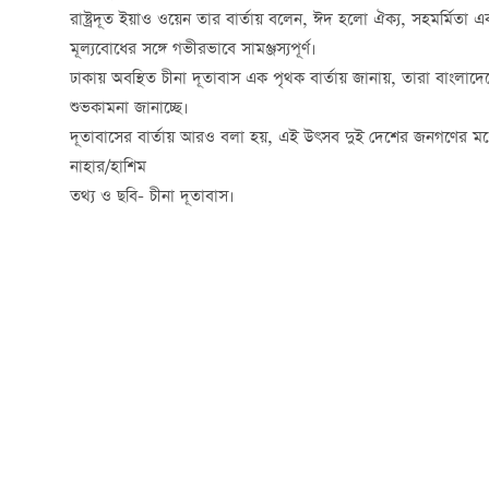
রাষ্ট্রদূত
ইয়াও ওয়েন তার বার্তায় বলেন, ঈদ হলো ঐক্য, সহমর্মিতা এবং প
মূল্যবোধের সঙ্গে গভীরভাবে সামঞ্জস্যপূর্ণ।
ঢাকায় অবস্থিত
চীনা দূতাবাস এক পৃথক বার্তায় জানায়, তারা বাংলাদেশে
শুভকামনা জানাচ্ছে।
দূতাবাসের বার্তায় আরও বলা হয়, এই উৎসব দুই দেশের জনগণের মধ্যে ব
নাহার/হাশিম
তথ্য ও ছবি- চীনা দূতাবাস।