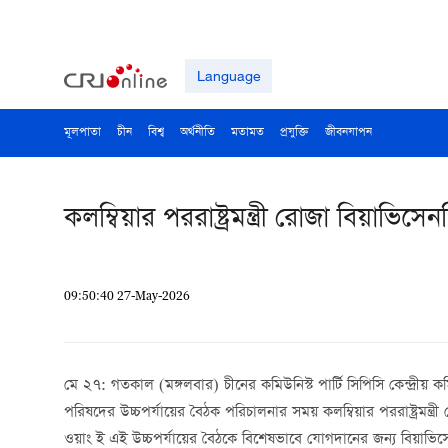
Language
মূলপাতা
চীন
বিশ্ব
অর্থনীতি
মতামত
প্রযুক্তি
জীবনযাপন
কলম্বিয়ার পররাষ্ট্রমন্ত্রী রোজা বিয়াভিস
09:50:40 27-May-2026
মে ২৭: গতকাল (মঙ্গলবার) চীনের কমিউনিস্ট পার্টি সিপিসি কেন্দ্রীয় কমিট
পরিষদের উচ্চপর্যায়ের বৈঠক পরিচালনার সময় কলম্বিয়ার পররাষ্ট্রমন্ত্র
ওয়াং ই এই উচ্চপর্যায়ের বৈঠকে বিশেষভাবে যোগদানের জন্য বিয়াভিস