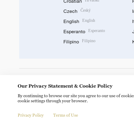
Croatian
Hrvatski
Czech
Český
English
English
Esperanto
Esperanto
Filipino
Filipino
DOWNLOAD OUR APP
Our Privacy Statement & Cookie Policy
By continuing to browse our site you agree to our use of cooki
cookie settings through your browser.
Privacy Policy
Terms of Use
© China Radio International.CRI. All Rights Reserved. 16A S