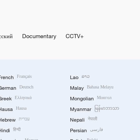
сский
Documentary
CCTV+
French
Français
Lao
ລາວ
German
Deutsch
Malay
Bahasa Melayu
Greek
Ελληνικά
Mongolian
Монгол
Hausa
Hausa
Myanmar
မြန်မာဘာသာ
Hebrew
עברית
Nepali
नेपाली
Hindi
हिन्दी
Persian
فارسی