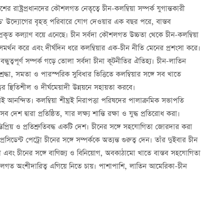
ের রাষ্ট্রপ্রধানদের কৌশলগত নেতৃত্বে চীন-কলম্বিয়া সম্পর্ক যুগান্তকারী
োড' উদ্যোগের বৃহত্ পরিবারে যোগ দেওয়ার এক বছর পরে, বাস্তব
রকৃত কল্যাণ বয়ে এনেছে। চীন সর্বদা কৌশলগত উচ্চতা থেকে চীন-কলম্বিয়া
কে সমর্থন করে এবং দীর্ঘদিন ধরে কলম্বিয়ার এক-চীন নীতি মেনের প্রশংসা করে।
ধুত্বপূর্ণ সম্পর্ক গড়ে তোলা সর্বদা চীনা কূটনীতির ঐতিহ্য। চীন-লাতিন
রদ্ধা, সমতা ও পারস্পরিক সুবিধার ভিত্তিতে কলম্বিয়ার সঙ্গে সব খাতে
 স্থিতিশীল ও দীর্ঘমেয়াদী উন্নয়নে সহায়তা করবে।
বই আনন্দিত। কলম্বিয়া শীঘ্রই নিরাপত্তা পরিষদের পালাক্রমিক সভাপতি
 দেশ দ্বারা প্রতিষ্ঠিত, যার লক্ষ্য শান্তি রক্ষা ও যুদ্ধ প্রতিরোধ করা।
তিপ্রিয় ও প্রতিশ্রুতিবদ্ধ একটি দেশ। চীনের সঙ্গে সহযোগিতা জোরদার করা
েন্ট পেট্রো চীনের সঙ্গে সম্পর্ককে অত্যন্ত গুরুত্ব দেন। তাঁর দুইবার চীন
এবং চীনের সঙ্গে বাণিজ্য ও বিনিয়োগ, অবকাঠামো খাতে বাস্তব সহযোগিতা
লগত অংশীদারিত্ব এগিয়ে নিতে চায়। পাশাপাশি, লাতিন আমেরিকা-চীন