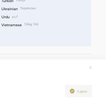
Turkish
Türkçe
Ukrainian
Українська
Urdu
اردو
Vietnamese
Tiếng Việt
I agree