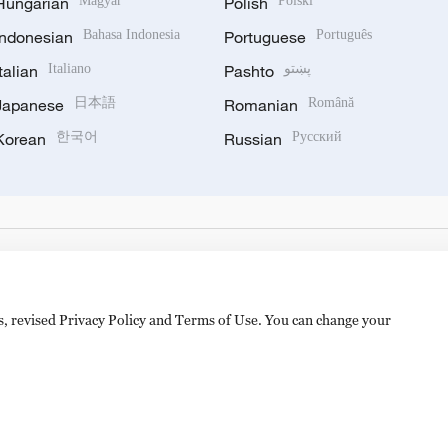
Hungarian
Magyar
Polish
Polski
Indonesian
Bahasa Indonesia
Portuguese
Português
Italian
Italiano
Pashto
پښتو
Japanese
日本語
Romanian
Română
Korean
한국어
Russian
Русский
es, revised Privacy Policy and Terms of Use. You can change your
hijingshan Road, Beijing, China. 100040