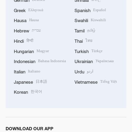
Ελληνικά
Español
Greek
Spanish
Hausa
Kiswahili
Hausa
Swahili
עברית
தமிழ்
Hebrew
Tamil
हिन्दी
ไทย
Hindi
Thai
Magyar
Türkçe
Hungarian
Turkish
Bahasa Indonesia
Українська
Indonesian
Ukrainian
Italiano
اردو
Italian
Urdu
日本語
Tiếng Việt
Japanese
Vietnamese
한국어
Korean
DOWNLOAD OUR APP