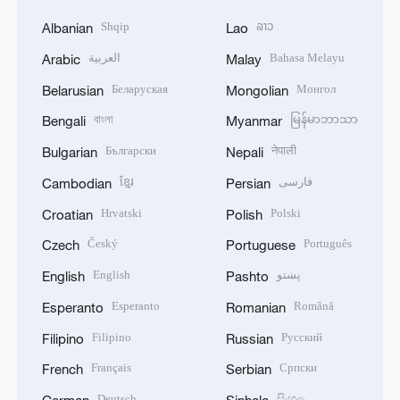
Shqip
ລາວ
Albanian
Lao
العربية
Bahasa Melayu
Arabic
Malay
Беларуская
Монгол
Belarusian
Mongolian
বাংলা
မြန်မာဘာသာ
Bengali
Myanmar
Български
नेपाली
Bulgarian
Nepali
ខ្មែរ
فارسی
Cambodian
Persian
Hrvatski
Polski
Croatian
Polish
Český
Português
Czech
Portuguese
English
پښتو
English
Pashto
Esperanto
Română
Esperanto
Romanian
Filipino
Русский
Filipino
Russian
Français
Српски
French
Serbian
Deutsch
සිංහල
German
Sinhala