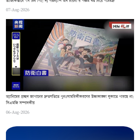
তাজিকিস্তানে ‘সি চিন পিং: দ্য গভর্ন্যান্স অব চায়না’র পঞ্চম খণ্ড নিয়ে পাঠচক্র
07-Aug-2026
অ্যানিমের প্রচ্ছদ জাপানের দ্রুতগতিতে পুনঃসামরিকীকরণের উচ্চাকাঙ্ক্ষা লুকাতে পারছে না:
সিএমজি সম্পাদকীয়
06-Aug-2026