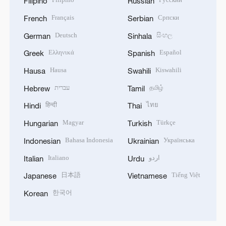
Filipino
Russian
Français
Српски
French
Serbian
Deutsch
සිංහල
German
Sinhala
Ελληνικά
Español
Greek
Spanish
Hausa
Kiswahili
Hausa
Swahili
עברית
தமிழ்
Hebrew
Tamil
हिन्दी
ไทย
Hindi
Thai
Magyar
Türkçe
Hungarian
Turkish
Bahasa Indonesia
Українська
Indonesian
Ukrainian
Italiano
اردو
Italian
Urdu
日本語
Tiếng Việt
Japanese
Vietnamese
한국어
Korean