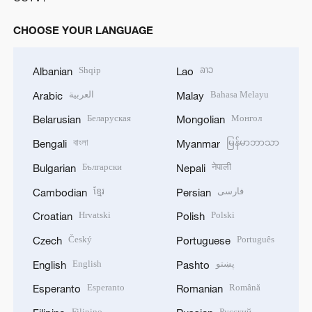
CHOOSE YOUR LANGUAGE
Shqip
ລາວ
Albanian
Lao
العربية
Bahasa Melayu
Arabic
Malay
Беларуская
Монгол
Belarusian
Mongolian
বাংলা
မြန်မာဘာသာ
Bengali
Myanmar
Български
नेपाली
Bulgarian
Nepali
ខ្មែរ
فارسی
Cambodian
Persian
Hrvatski
Polski
Croatian
Polish
Český
Português
Czech
Portuguese
English
پښتو
English
Pashto
Esperanto
Română
Esperanto
Romanian
Filipino
Русский