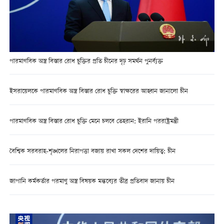
পারমাণবিক অস্ত্র বিস্তার রোধ চুক্তির প্রতি চীনের দৃঢ় সমর্থন পুনর্ব্যক্ত
ইসরায়েলকে পারমাণবিক অস্ত্র বিস্তার রোধ চুক্তি স্বাক্ষরের আহ্বান জানালো চীন
পারমাণবিক অস্ত্র বিস্তার রোধ চুক্তি মেনে চলবে তেহরান: ইরানি পররাষ্ট্রমন্ত্রী
বৈশ্বিক সরবরাহ-শৃঙ্খলের নিরাপত্তা বজায় রাখা সকল দেশের দায়িত্ব: চীন
জাপানি কর্মকর্তার পরমাণু অস্ত্র বিষয়ক মন্তব্যের তীব্র প্রতিবাদ জানায় চীন