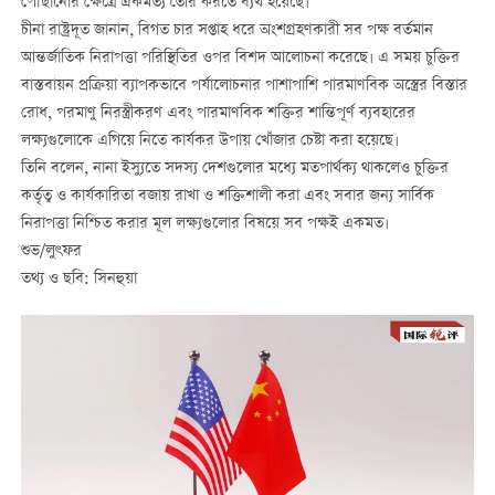
পৌঁছানোর ক্ষেত্রে ঐকমত্য তৈরি করতে ব্যর্থ হয়েছে।
চীনা রাষ্ট্রদূত জানান, বিগত চার সপ্তাহ ধরে অংশগ্রহণকারী সব পক্ষ বর্তমান
আন্তর্জাতিক নিরাপত্তা পরিস্থিতির ওপর বিশদ আলোচনা করেছে। এ সময় চুক্তির
বাস্তবায়ন প্রক্রিয়া ব্যাপকভাবে পর্যালোচনার পাশাপাশি পারমাণবিক অস্ত্রের বিস্তার
রোধ, পরমাণু নিরস্ত্রীকরণ এবং পারমাণবিক শক্তির শান্তিপূর্ণ ব্যবহারের
লক্ষ্যগুলোকে এগিয়ে নিতে কার্যকর উপায় খোঁজার চেষ্টা করা হয়েছে।
তিনি বলেন, নানা ইস্যুতে সদস্য দেশগুলোর মধ্যে মতপার্থক্য থাকলেও চুক্তির
কর্তৃত্ব ও কার্যকারিতা বজায় রাখা ও শক্তিশালী করা এবং সবার জন্য সার্বিক
নিরাপত্তা নিশ্চিত করার মূল লক্ষ্যগুলোর বিষয়ে সব পক্ষই একমত।
শুভ/লুৎফর
তথ্য ও ছবি: সিনহুয়া