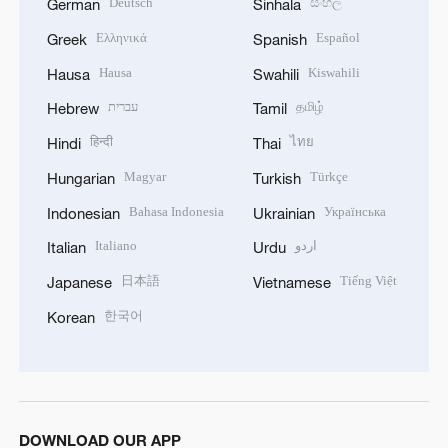
Deutsch
සිංහල
German
Sinhala
Ελληνικά
Español
Greek
Spanish
Hausa
Kiswahili
Hausa
Swahili
עברית
தமிழ்
Hebrew
Tamil
हिन्दी
ไทย
Hindi
Thai
Magyar
Türkçe
Hungarian
Turkish
Bahasa Indonesia
Українська
Indonesian
Ukrainian
Italiano
اردو
Italian
Urdu
日本語
Tiếng Việt
Japanese
Vietnamese
한국어
Korean
DOWNLOAD OUR APP