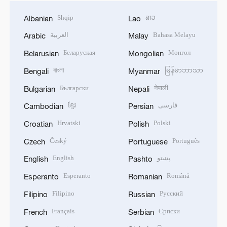
Shqip
ລາວ
Albanian
Lao
العربية
Bahasa Melayu
Arabic
Malay
Беларуская
Монгол
Belarusian
Mongolian
বাংলা
မြန်မာဘာသာ
Bengali
Myanmar
Български
नेपाली
Bulgarian
Nepali
ខ្មែរ
فارسی
Cambodian
Persian
Hrvatski
Polski
Croatian
Polish
Český
Português
Czech
Portuguese
English
پښتو
English
Pashto
Esperanto
Română
Esperanto
Romanian
Filipino
Русский
Filipino
Russian
Français
Српски
French
Serbian